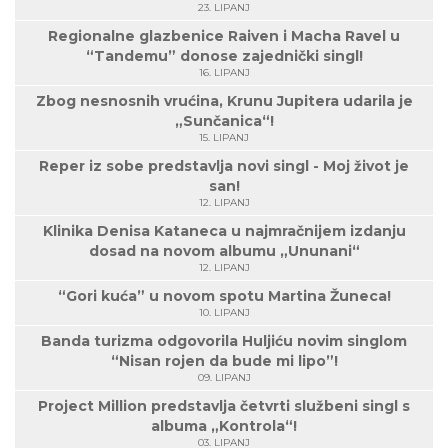
23. LIPANJ
Regionalne glazbenice Raiven i Macha Ravel u
“Tandemu” donose zajednički singl!
16. LIPANJ
Zbog nesnosnih vrućina, Krunu Jupitera udarila je
„Sunčanica“!
15. LIPANJ
Reper iz sobe predstavlja novi singl - Moj život je
san!
12. LIPANJ
Klinika Denisa Kataneca u najmračnijem izdanju
dosad na novom albumu „Ununani“
12. LIPANJ
“Gori kuća” u novom spotu Martina Žuneca!
10. LIPANJ
Banda turizma odgovorila Huljiću novim singlom
“Nisan rojen da bude mi lipo”!
09. LIPANJ
Project Million predstavlja četvrti službeni singl s
albuma „Kontrola“!
03. LIPANJ