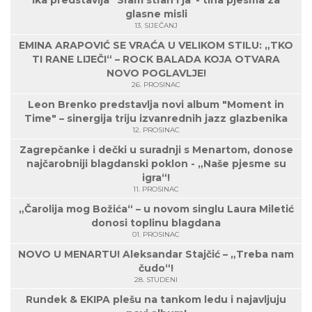
Ika predstavlja "Sram strah i ja"- tiha pjesma za
glasne misli
13. SIJEČANJ
EMINA ARAPOVIĆ SE VRAĆA U VELIKOM STILU: „TKO
TI RANE LIJEČI“ – ROCK BALADA KOJA OTVARA
NOVO POGLAVLJE!
26. PROSINAC
Leon Brenko predstavlja novi album "Moment in
Time" – sinergija triju izvanrednih jazz glazbenika
12. PROSINAC
Zagrepčanke i dečki u suradnji s Menartom, donose
najčarobniji blagdanski poklon - „Naše pjesme su
igra“!
11. PROSINAC
„Čarolija mog Božića“ – u novom singlu Laura Miletić
donosi toplinu blagdana
01. PROSINAC
NOVO U MENARTU! Aleksandar Stajčić – „Treba nam
čudo“!
28. STUDENI
Rundek & EKIPA plešu na tankom ledu i najavljuju