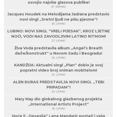
osvojio najviše glasova publike!
07. SRPANJ
Jacques Houdek na Melodijama Jadrana predstavio
novi singl „Sretni ljudi ne pišu pjesme“!
30. LIPANJ
LUBINO: NOVI SINGL “VRELI PIJESAK“, KROZ LJETNE
NOĆI, VODI NAS ZAVODLJIVIM LATINO RITMOM!
27. LIPANJ
Živa Voda predstavila album „Angel’s Breath
de/re/konstrukt“ u Novom Sadu i Beogradu!
26. LIPANJ
KANDŽIJA: Aktualni singl „Plan“ dobio je svoj
popratni video broj sniman mobitelom!
25. LIPANJ
ALEN ĐURAS PREDSTAVLJA NOVI SINGL „TEBI
PRIPADAM“!
23. LIPANJ
Mary May dio globalnog glazbenog projekta
„International Artists Project“
18. LIPANJ
Hoće li „Opsesija“ Lane Mandarić postati i vaša