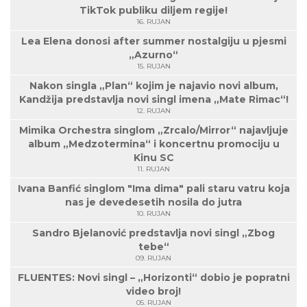
TikTok publiku diljem regije!
16. RUJAN
Lea Elena donosi after summer nostalgiju u pjesmi
„Azurno“
15. RUJAN
Nakon singla „Plan“ kojim je najavio novi album,
Kandžija predstavlja novi singl imena „Mate Rimac“!
12. RUJAN
Mimika Orchestra singlom „Zrcalo/Mirror“ najavljuje
album „Medzotermina“ i koncertnu promociju u
Kinu SC
11. RUJAN
Ivana Banfić singlom "Ima dima" pali staru vatru koja
nas je devedesetih nosila do jutra
10. RUJAN
Sandro Bjelanović predstavlja novi singl „Zbog
tebe“
09. RUJAN
FLUENTES: Novi singl – „Horizonti“ dobio je popratni
video broj!
05. RUJAN