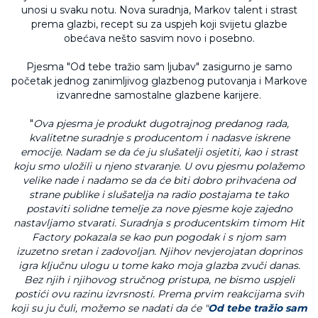
unosi u svaku notu. Nova suradnja, Markov talent i strast
prema glazbi, recept su za uspjeh koji svijetu glazbe
obećava nešto sasvim novo i posebno.
Pjesma "Od tebe tražio sam ljubav" zasigurno je samo
početak jednog zanimljivog glazbenog putovanja i Markove
izvanredne samostalne glazbene karijere.
"
Ova pjesma je produkt dugotrajnog predanog rada,
kvalitetne suradnje s producentom i nadasve iskrene
emocije. Nadam se da će ju slušatelji osjetiti, kao i strast
koju smo uložili u njeno stvaranje. U ovu pjesmu polažemo
velike nade i nadamo se da će biti dobro prihvaćena od
strane publike i slušatelja na radio postajama te tako
postaviti solidne temelje za nove pjesme koje zajedno
nastavljamo stvarati. Suradnja s producentskim timom Hit
Factory pokazala se kao pun pogodak i s njom sam
izuzetno sretan i zadovoljan. Njihov nevjerojatan doprinos
igra ključnu ulogu u tome kako moja glazba zvuči danas.
Bez njih i njihovog stručnog pristupa, ne bismo uspjeli
postići ovu razinu izvrsnosti. Prema prvim reakcijama svih
koji su ju čuli, možemo se nadati da će "
Od tebe tražio sam