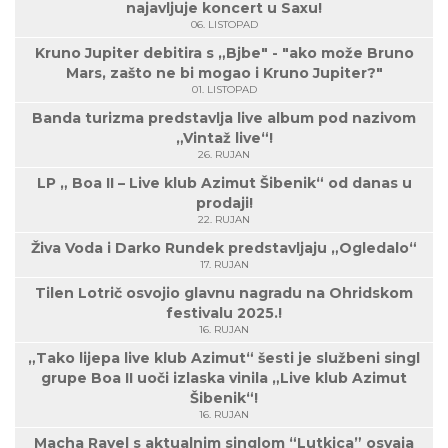
najavljuje koncert u Saxu!
06. LISTOPAD
Kruno Jupiter debitira s „Bjbe" - "ako može Bruno
Mars, zašto ne bi mogao i Kruno Jupiter?"
01. LISTOPAD
Banda turizma predstavlja live album pod nazivom
„Vintaž live“!
26. RUJAN
LP „ Boa II – Live klub Azimut Šibenik“ od danas u
prodaji!
22. RUJAN
Živa Voda i Darko Rundek predstavljaju „Ogledalo“
17. RUJAN
Tilen Lotrič osvojio glavnu nagradu na Ohridskom
festivalu 2025.!
16. RUJAN
„Tako lijepa live klub Azimut“ šesti je službeni singl
grupe Boa II uoči izlaska vinila „Live klub Azimut
Šibenik“!
16. RUJAN
Macha Ravel s aktualnim singlom “Lutkica” osvaja