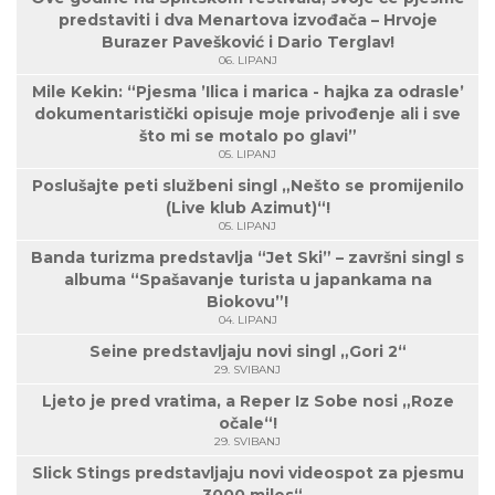
predstaviti i dva Menartova izvođača – Hrvoje
Burazer Pavešković i Dario Terglav!
06. LIPANJ
Mile Kekin: “Pjesma ’Ilica i marica - hajka za odrasle’
dokumentaristički opisuje moje privođenje ali i sve
što mi se motalo po glavi”
05. LIPANJ
Poslušajte peti službeni singl „Nešto se promijenilo
(Live klub Azimut)“!
05. LIPANJ
Banda turizma predstavlja “Jet Ski” – završni singl s
albuma “Spašavanje turista u japankama na
Biokovu”!
04. LIPANJ
Seine predstavljaju novi singl „Gori 2“
29. SVIBANJ
Ljeto je pred vratima, a Reper Iz Sobe nosi „Roze
očale“!
29. SVIBANJ
Slick Stings predstavljaju novi videospot za pjesmu