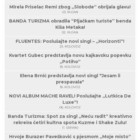
Mirela Priselac Remi zbog „Slobode“ obrijala glavu!
03. RUJAN
BANDA TURIZMA obradila “Pljačkam turiste” benda
Kiša Metaka!
02. RUJAN
FLUENTES: Poslušajte novi singl – „Horizonti“!
25. KOLOVOZ
Kvartet Gubec predstavlja novu kajkavsku popevku
„Potiho“
18. KOLOVOZ
Elena Brnić predstavlja novi singl "Jesam li
prespavala"
18. KOLOVOZ
NOVI ALBUM MACHE RAVEL! Poslušajte „Lutkica De
Luxe“!
06. KOLOVOZ
Banda Turizma: Spot za singl „Neću radit“ kreativno
rekreira četiri kultna spota Kuzme i Shake Zulu!
11. SRPANJ
Hrvoje Burazer Pavešković s pjesmom „Moje misto“