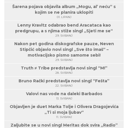
Šarena pojava objavila album „Mogu, al’ neću“ s
kojim se ne planira uklopiti
01. LIPANJ
Lenny Kravitz odabrao bend Aracataca kao
predgrupu, a s njima stiže singl „Sjeti me se“
29. SVIBANJ
Nakon pet godina diskografske pauze, Neven
Stipčić objavio novi singl „Sve što imaš“ –
motivacijsko pismo samome sebi!
29. SVIBANJ
Truth ≠ Tribe predstavlja novi singl “M!”
28. SVIBANJ
Bruno Rački predstavlja novi singl “Fešta”
22. SVIBANJ
Valovi nas vode na daleki Barbados
13. SVIBANJ
Objavljen je duet Marka Tolje i Olivera Dragojevića
„Ti si moja ljubav“
11. SVIBANJ
Zaljubite se u novi singl Meritas dok svira „Radio”