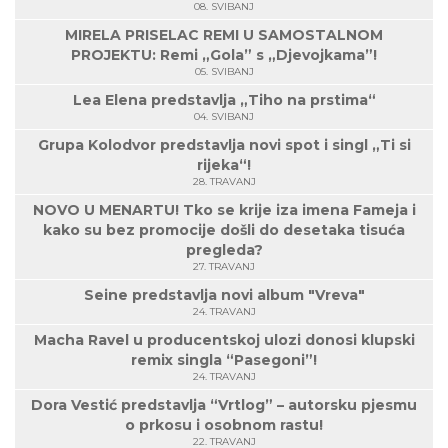
08. SVIBANJ
MIRELA PRISELAC REMI U SAMOSTALNOM
PROJEKTU: Remi „Gola” s „Djevojkama”!
05. SVIBANJ
Lea Elena predstavlja „Tiho na prstima“
04. SVIBANJ
Grupa Kolodvor predstavlja novi spot i singl „Ti si
rijeka“!
28. TRAVANJ
NOVO U MENARTU! Tko se krije iza imena Fameja i
kako su bez promocije došli do desetaka tisuća
pregleda?
27. TRAVANJ
Seine predstavlja novi album "Vreva"
24. TRAVANJ
Macha Ravel u producentskoj ulozi donosi klupski
remix singla “Pasegoni”!
24. TRAVANJ
Dora Vestić predstavlja “Vrtlog” – autorsku pjesmu
o prkosu i osobnom rastu!
22. TRAVANJ