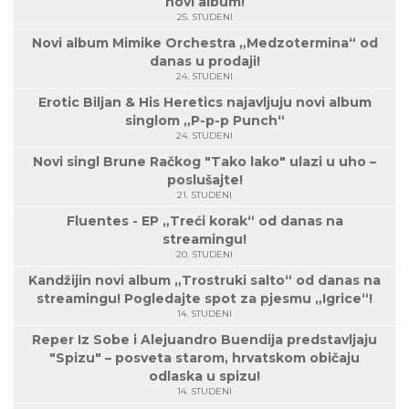
novi album!
25. STUDENI
Novi album Mimike Orchestra „Medzotermina“ od
danas u prodaji!
24. STUDENI
Erotic Biljan & His Heretics najavljuju novi album
singlom „P-p-p Punch“
24. STUDENI
Novi singl Brune Račkog "Tako lako" ulazi u uho –
poslušajte!
21. STUDENI
Fluentes - EP „Treći korak“ od danas na
streamingu!
20. STUDENI
Kandžijin novi album „Trostruki salto“ od danas na
streamingu! Pogledajte spot za pjesmu „Igrice“!
14. STUDENI
Reper Iz Sobe i Alejuandro Buendija predstavljaju
"Spizu" – posveta starom, hrvatskom običaju
odlaska u spizu!
14. STUDENI