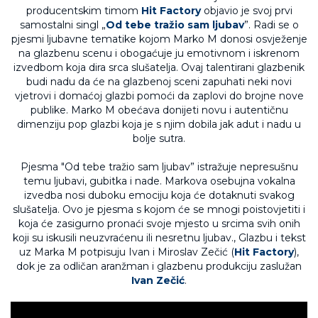
producentskim timom
Hit Factory
objavio je svoj prvi
samostalni singl „
Od tebe tražio sam ljubav
”. Radi se o
pjesmi ljubavne tematike kojom Marko M donosi osvježenje
na glazbenu scenu i obogaćuje ju emotivnom i iskrenom
izvedbom koja dira srca slušatelja. Ovaj talentirani glazbenik
budi nadu da će na glazbenoj sceni zapuhati neki novi
vjetrovi i domaćoj glazbi pomoći da zaplovi do brojne nove
publike. Marko M obećava donijeti novu i autentičnu
dimenziju pop glazbi koja je s njim dobila jak adut i nadu u
bolje sutra.
Pjesma "Od tebe tražio sam ljubav” istražuje nepresušnu
temu ljubavi, gubitka i nade. Markova osebujna vokalna
izvedba nosi duboku emociju koja će dotaknuti svakog
slušatelja. Ovo je pjesma s kojom će se mnogi poistovjetiti i
koja će zasigurno pronaći svoje mjesto u srcima svih onih
koji su iskusili neuzvraćenu ili nesretnu ljubav., Glazbu i tekst
uz Marka M potpisuju Ivan i Miroslav Zečić (
Hit Factory
),
dok je za odličan aranžman i glazbenu produkciju zaslužan
Ivan Zečić
.