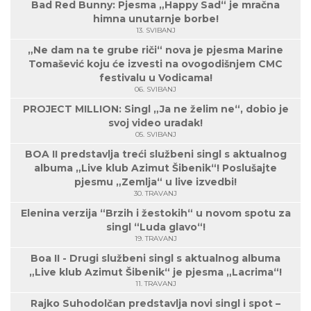
Bad Red Bunny: Pjesma „Happy Sad“ je mračna
himna unutarnje borbe!
13. SVIBANJ
„Ne dam na te grube riči“ nova je pjesma Marine
Tomašević koju će izvesti na ovogodišnjem CMC
festivalu u Vodicama!
06. SVIBANJ
PROJECT MILLION: Singl „Ja ne želim ne“, dobio je
svoj video uradak!
05. SVIBANJ
BOA II predstavlja treći službeni singl s aktualnog
albuma „Live klub Azimut Šibenik“! Poslušajte
pjesmu „Zemlja“ u live izvedbi!
30. TRAVANJ
Elenina verzija “Brzih i žestokih“ u novom spotu za
singl “Luda glavo“!
19. TRAVANJ
Boa II - Drugi službeni singl s aktualnog albuma
„Live klub Azimut Šibenik“ je pjesma „Lacrima“!
11. TRAVANJ
Rajko Suhodolčan predstavlja novi singl i spot –