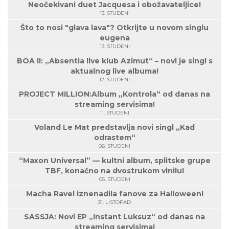
Neočekivani duet Jacquesa i obožavateljice!
13. STUDENI
Što to nosi "glava lava"? Otkrijte u novom singlu
eugena
13. STUDENI
BOA II: „Absentia live klub Azimut“ – novi je singl s
aktualnog live albuma!
12. STUDENI
PROJECT MILLION:Album „Kontrola“ od danas na
streaming servisima!
11. STUDENI
Voland Le Mat predstavlja novi singl „Kad
odrastem“
06. STUDENI
“Maxon Universal” — kultni album, splitske grupe
TBF, konačno na dvostrukom vinilu!
05. STUDENI
Macha Ravel iznenadila fanove za Halloween!
31. LISTOPAD
SASSJA: Novi EP „Instant Luksuz“ od danas na
streaming servisima!