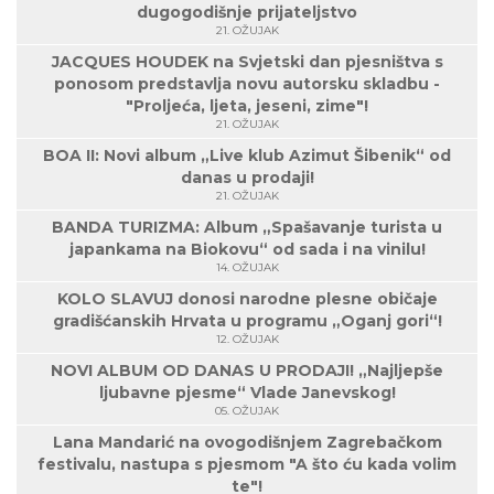
dugogodišnje prijateljstvo
21. OŽUJAK
JACQUES HOUDEK na Svjetski dan pjesništva s
ponosom predstavlja novu autorsku skladbu -
"Proljeća, ljeta, jeseni, zime"!
21. OŽUJAK
BOA II: Novi album „Live klub Azimut Šibenik“ od
danas u prodaji!
21. OŽUJAK
BANDA TURIZMA: Album „Spašavanje turista u
japankama na Biokovu“ od sada i na vinilu!
14. OŽUJAK
KOLO SLAVUJ donosi narodne plesne običaje
gradišćanskih Hrvata u programu „Oganj gori“!
12. OŽUJAK
NOVI ALBUM OD DANAS U PRODAJI! „Najljepše
ljubavne pjesme“ Vlade Janevskog!
05. OŽUJAK
Lana Mandarić na ovogodišnjem Zagrebačkom
festivalu, nastupa s pjesmom "A što ću kada volim
te"!