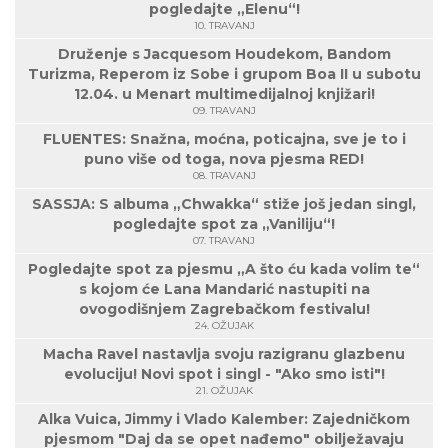
pogledajte „Elenu“!
10. TRAVANJ
Druženje s Jacquesom Houdekom, Bandom
Turizma, Reperom iz Sobe i grupom Boa II u subotu
12.04. u Menart multimedijalnoj knjižari!
09. TRAVANJ
FLUENTES: Snažna, moćna, poticajna, sve je to i
puno više od toga, nova pjesma RED!
08. TRAVANJ
SASSJA: S albuma „Chwakka“ stiže još jedan singl,
pogledajte spot za „Vaniliju“!
07. TRAVANJ
Pogledajte spot za pjesmu „A što ću kada volim te“
s kojom će Lana Mandarić nastupiti na
ovogodišnjem Zagrebačkom festivalu!
24. OŽUJAK
Macha Ravel nastavlja svoju razigranu glazbenu
evoluciju! Novi spot i singl - "Ako smo isti"!
21. OŽUJAK
Alka Vuica, Jimmy i Vlado Kalember: Zajedničkom
pjesmom "Daj da se opet nađemo" obilježavaju