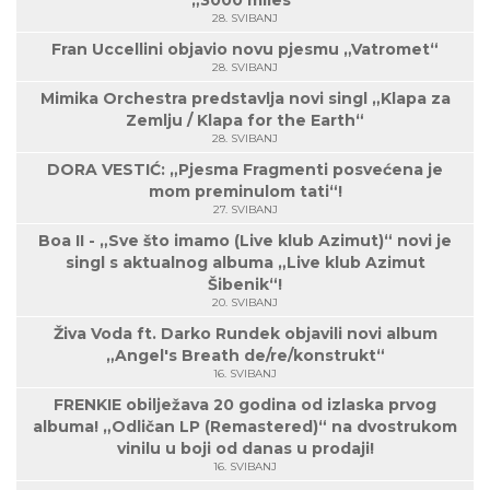
„3000 miles“
28. SVIBANJ
Fran Uccellini objavio novu pjesmu „Vatromet“
28. SVIBANJ
Mimika Orchestra predstavlja novi singl „Klapa za
Zemlju / Klapa for the Earth“
28. SVIBANJ
DORA VESTIĆ: „Pjesma Fragmenti posvećena je
mom preminulom tati“!
27. SVIBANJ
Boa II - „Sve što imamo (Live klub Azimut)“ novi je
singl s aktualnog albuma „Live klub Azimut
Šibenik“!
20. SVIBANJ
Živa Voda ft. Darko Rundek objavili novi album
„Angel's Breath de/re/konstrukt“
16. SVIBANJ
FRENKIE obilježava 20 godina od izlaska prvog
albuma! „Odličan LP (Remastered)“ na dvostrukom
vinilu u boji od danas u prodaji!
16. SVIBANJ