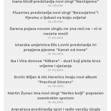
Ivana Kindl predstavlja novi singl “Nestajemo“
02. OŽUJAK
Fluentes predstavlja novi singl “Bezuvjetno”!
Pjesmu o ljubavi na kraju svijeta!
02. OŽUJAK
Šarena pojava novom singlu ne zna reći ne – ni vi
nećete moći!
27. VELJAČA
Istarska umjetnica Elis Lovrić predstavlja tri
prepjeva pjesme “Kanat od mora“
23. VELJAČA
Ika i Vića donose "Klikere" - duet koji pleše kroz
vrijeme i sjećanja
23. VELJAČA
Erotic Biljan & His Heretics imaju novi album
“Practical Sinners“
20. VELJAČA
Martin Žunec ima novi singl “Netko bolji” popraćen
svemirskim spotom
18. VELJAČA
Aracataca predstavlja spot i radio verziju singla