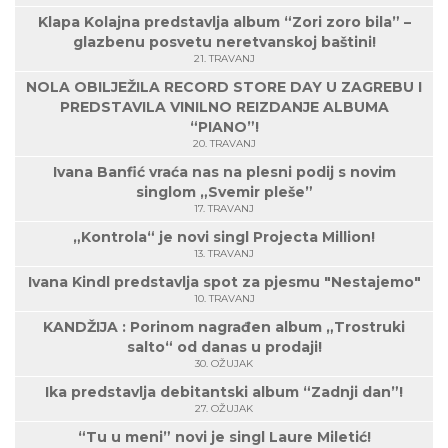
Klapa Kolajna predstavlja album “Zori zoro bila” –
glazbenu posvetu neretvanskoj baštini!
21. TRAVANJ
NOLA OBILJEŽILA RECORD STORE DAY U ZAGREBU I
PREDSTAVILA VINILNO REIZDANJE ALBUMA
“PIANO”!
20. TRAVANJ
Ivana Banfić vraća nas na plesni podij s novim
singlom „Svemir pleše”
17. TRAVANJ
„Kontrola“ je novi singl Projecta Million!
13. TRAVANJ
Ivana Kindl predstavlja spot za pjesmu "Nestajemo"
10. TRAVANJ
KANDŽIJA : Porinom nagrađen album „Trostruki
salto“ od danas u prodaji!
30. OŽUJAK
Ika predstavlja debitantski album “Zadnji dan”!
27. OŽUJAK
“Tu u meni” novi je singl Laure Miletić!