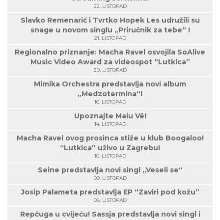
22. LISTOPAD
Slavko Remenarić i Tvrtko Hopek Les udružili su
snage u novom singlu „Priručnik za tebe“ !
21. LISTOPAD
Regionalno priznanje: Macha Ravel osvojila SoAlive
Music Video Award za videospot “Lutkica”
20. LISTOPAD
Mimika Orchestra predstavlja novi album
„Medzotermina“!
16. LISTOPAD
Upoznajte Maiu Vë!
14. LISTOPAD
Macha Ravel ovog prosinca stiže u klub Boogaloo!
“Lutkica” uživo u Zagrebu!
10. LISTOPAD
Seine predstavlja novi singl „Veseli se“
09. LISTOPAD
Josip Palameta predstavlja EP “Zaviri pod kožu”
08. LISTOPAD
Repčuga u cvijeću! Sassja predstavlja novi singl i