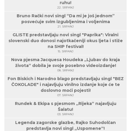
ruhu!
22. SRPANJ
Bruno Rački novi singl “Da mi je još jednom”
posvećuje svim izgubljenima i voljenima
21. SRPANJ
GLISTE predstavljaju novi singl "Paprika": Viralni
slovenski duo donosi najotkačeniji okus ljeta i stiže
na SHIP festival!
15. SRPANJ
Nova pjesma Jacquesa Houdeka „Ljubav do kraja
života“ dobila je svoje posebno videoizdanje!
08. SRPANJ
Fon Biskich i Narodno blago predstavljaju singl "BEZ
ČOKOLADE" i najavljuju vinilno izdanje koje će te
doslovno moći pojesti!
07. SRPANJ
Rundek & Ekipa s pjesmom „Rijeka“ najavljuju
Šalatu!
03. SRPANJ
Legenda zagorske glazbe, Rajko Suhodolčan
predstavlja novi singl „Uspomene“!