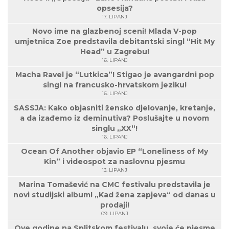
opsesija?
17. LIPANJ
Novo ime na glazbenoj sceni! Mlada V-pop
umjetnica Zoe predstavila debitantski singl “Hit My
Head” u Zagrebu!
16. LIPANJ
Macha Ravel je “Lutkica”! Stigao je avangardni pop
singl na francusko-hrvatskom jeziku!
16. LIPANJ
SASSJA: Kako objasniti žensko djelovanje, kretanje,
a da izađemo iz deminutiva? Poslušajte u novom
singlu „XX“!
16. LIPANJ
Ocean Of Another objavio EP “Loneliness of My
Kin” i videospot za naslovnu pjesmu
13. LIPANJ
Marina Tomašević na CMC festivalu predstavila je
novi studijski album! „Kad žena zapjeva“ od danas u
prodaji!
09. LIPANJ
Ove godine na Splitskom festivalu, svoje će pjesme