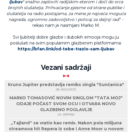
ljubav
" snažno zaploviti radijskim eterom i doći do srca
brojnih slušatelja. Prihvaćanje pjesme od strane publike i
slušatelja na radio postajama, za mene je najveća moguća
nagrada, ogromno zadovoljstvo i poticaj za daljnji rad
." -
rekao nam je nasmijani Marko M.
Svi ljubitelji dobre glazbe i dubokih emocija mogu ju
poslušati na svim popularnim glazbenim platformama:
https://bfan.link/od-tebe-trazio-sam-ljubav
Vezani sadržaji
Kruno Jupiter predstavlja remiks singla "Sunčanica"
06. KOLOVOZ
MARKO TOMASOVIĆ NOVIM SINGLOM "TATA MOJ"
ODAJE POČAST SVOM OCU I OTVARA NOVO
GLAZBENO POGLAVLJE
24. SRPANJ
„Tajland“ se vratio kao remix. Nakon pola milijuna
streamova hit Repera iz sobe i Anne Moor u novom