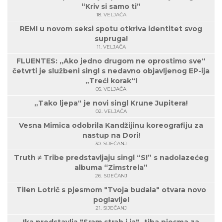
“Kriv si samo ti”
18. VELJAČA
REMI u novom seksi spotu otkriva identitet svog
supruga!
11. VELJAČA
FLUENTES: „Ako jedno drugom ne oprostimo sve“
četvrti je službeni singl s nedavno objavljenog EP-ija
„Treći korak“!
05. VELJAČA
„Tako ljepa“ je novi singl Krune Jupitera!
02. VELJAČA
Vesna Mimica odobrila Kandžijinu koreografiju za
nastup na Dori!
30. SIJEČANJ
Truth ≠ Tribe predstavljaju singl “S!” s nadolazećeg
albuma “Zimstrela”
26. SIJEČANJ
Tilen Lotrič s pjesmom "Tvoja budala" otvara novo
poglavlje!
21. SIJEČANJ