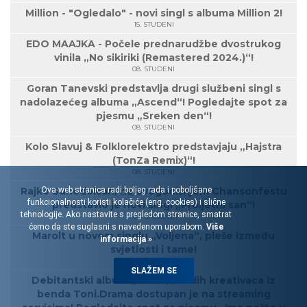
Million - "Ogledalo" - novi singl s albuma Million 2!
15. STUDENI
EDO MAAJKA - Počele prednarudžbe dvostrukog
vinila „No sikiriki (Remastered 2024.)“!
08. STUDENI
Goran Tanevski predstavlja drugi službeni singl s
nadolazećeg albuma „Ascend“! Pogledajte spot za
pjesmu „Sreken den“!
08. STUDENI
Kolo Slavuj & Folklorelektro predstavjaju „Hajstra
(TonZa Remix)“!
08. STUDENI
Ova web stranica radi boljeg rada i poboljšane
Rajko Suhodolčan, na ovogodišnjem Chansonfestu
funkcionalnosti koristi kolačiće (eng. cookies) i slične
predstavio je novi singl „Proljetni san“!
tehnologije. Ako nastavite s pregledom stranice, smatrat
07. STUDENI
ćemo da ste suglasni s navedenom uporabom.
Više
Marolt u novom singlu „Voljena“, pleše između
informacija »
svjetlosti i tame!
28. LISTOPAD
SLAŽEM SE
Debitantski album „Vol.2“, mladih kreativaca iz
benda Toni.Drama dostupan je na streaming