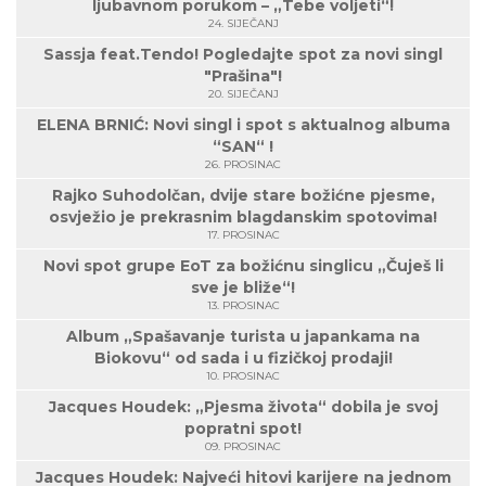
ljubavnom porukom – „Tebe voljeti“!
24. SIJEČANJ
Sassja feat.Tendo! Pogledajte spot za novi singl
"Prašina"!
20. SIJEČANJ
ELENA BRNIĆ: Novi singl i spot s aktualnog albuma
“SAN“ !
26. PROSINAC
Rajko Suhodolčan, dvije stare božićne pjesme,
osvježio je prekrasnim blagdanskim spotovima!
17. PROSINAC
Novi spot grupe EoT za božićnu singlicu „Čuješ li
sve je bliže“!
13. PROSINAC
Album „Spašavanje turista u japankama na
Biokovu“ od sada i u fizičkoj prodaji!
10. PROSINAC
Jacques Houdek: „Pjesma života“ dobila je svoj
popratni spot!
09. PROSINAC
Jacques Houdek: Najveći hitovi karijere na jednom