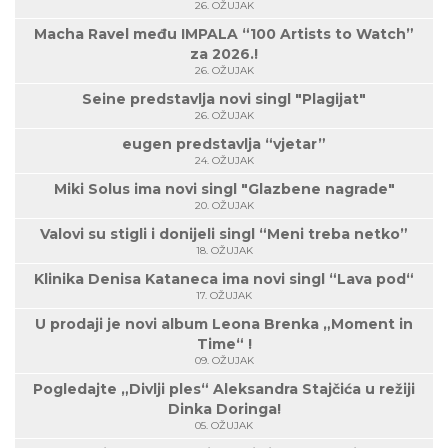
26. OŽUJAK
Macha Ravel među IMPALA “100 Artists to Watch”
za 2026.!
26. OŽUJAK
Seine predstavlja novi singl "Plagijat"
26. OŽUJAK
eugen predstavlja “vjetar”
24. OŽUJAK
Miki Solus ima novi singl "Glazbene nagrade"
20. OŽUJAK
Valovi su stigli i donijeli singl “Meni treba netko”
18. OŽUJAK
Klinika Denisa Kataneca ima novi singl “Lava pod“
17. OŽUJAK
U prodaji je novi album Leona Brenka „Moment in
Time“ !
09. OŽUJAK
Pogledajte „Divlji ples“ Aleksandra Stajčića u režiji
Dinka Doringa!
05. OŽUJAK