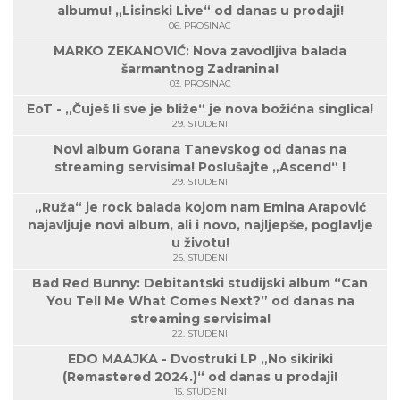
albumu! „Lisinski Live“ od danas u prodaji!
06. PROSINAC
MARKO ZEKANOVIĆ: Nova zavodljiva balada
šarmantnog Zadranina!
03. PROSINAC
EoT - „Čuješ li sve je bliže“ je nova božićna singlica!
29. STUDENI
Novi album Gorana Tanevskog od danas na
streaming servisima! Poslušajte „Ascend“ !
29. STUDENI
„Ruža“ je rock balada kojom nam Emina Arapović
najavljuje novi album, ali i novo, najljepše, poglavlje
u životu!
25. STUDENI
Bad Red Bunny: Debitantski studijski album “Can
You Tell Me What Comes Next?” od danas na
streaming servisima!
22. STUDENI
EDO MAAJKA - Dvostruki LP „No sikiriki
(Remastered 2024.)“ od danas u prodaji!
15. STUDENI