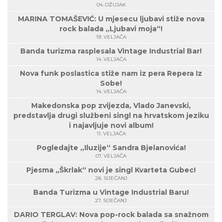
04. OŽUJAK
MARINA TOMAŠEVIĆ: U mjesecu ljubavi stiže nova
rock balada „Ljubavi moja“!
19. VELJAČA
Banda turizma rasplesala Vintage Industrial Bar!
14. VELJAČA
Nova funk poslastica stiže nam iz pera Repera Iz
Sobe!
14. VELJAČA
Makedonska pop zvijezda, Vlado Janevski,
predstavlja drugi službeni singl na hrvatskom jeziku
i najavljuje novi album!
11. VELJAČA
Pogledajte „Iluzije“ Sandra Bjelanovića!
07. VELJAČA
Pjesma „Škrlak“ novi je singl Kvarteta Gubec!
28. SIJEČANJ
Banda Turizma u Vintage Industrial Baru!
27. SIJEČANJ
DARIO TERGLAV: Nova pop-rock balada sa snažnom