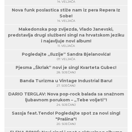
14. VELJAČA
Nova funk poslastica stiže nam iz pera Repera Iz
Sobe!
14. VELJAČA
Makedonska pop zvijezda, Vlado Janevski,
predstavlja drugi službeni singl na hrvatskom jeziku
i najavljuje novi album!
11. VELJAČA
Pogledajte „Iluzije“ Sandra Bjelanovića!
07. VELJAČA
Pjesma „Škrlak“ novi je singl Kvarteta Gubec!
28. SIJEČANJ
Banda Turizma u Vintage Industrial Baru!
27. SIJEČANJ
DARIO TERGLAV: Nova pop-rock balada sa snažnom
ljubavnom porukom – „Tebe voljeti“!
24. SIJEČANJ
Sassja feat.Tendo! Pogledajte spot za novi singl
"Prašina"!
20. SIJEČANJ