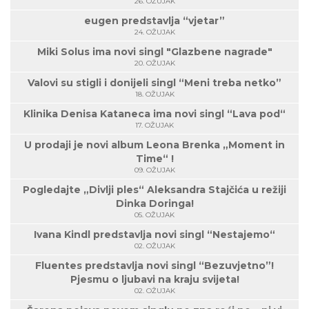
26. OŽUJAK
eugen predstavlja “vjetar”
24. OŽUJAK
Miki Solus ima novi singl "Glazbene nagrade"
20. OŽUJAK
Valovi su stigli i donijeli singl “Meni treba netko”
18. OŽUJAK
Klinika Denisa Kataneca ima novi singl “Lava pod“
17. OŽUJAK
U prodaji je novi album Leona Brenka „Moment in
Time“ !
09. OŽUJAK
Pogledajte „Divlji ples“ Aleksandra Stajčića u režiji
Dinka Doringa!
05. OŽUJAK
Ivana Kindl predstavlja novi singl “Nestajemo“
02. OŽUJAK
Fluentes predstavlja novi singl “Bezuvjetno”!
Pjesmu o ljubavi na kraju svijeta!
02. OŽUJAK