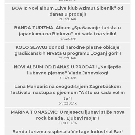
BOA II: Novi album „Live klub Azimut Šibenik“ od
danas u prodaji!
21. OŽUJAK
BANDA TURIZMA: Album „Spašavanje turista u
japankama na Biokovu“ od sada i na vinilu!
14. OŽUJAK
KOLO SLAVUJ donosi narodne plesne običaje
gradišćanskih Hrvata u programu „Oganj gori“!
12. OŽUJAK
NOVI ALBUM OD DANAS U PRODAJI! „Najljepše
ljubavne pjesme“ Vlade Janevskog!
05. OŽUJAK
Lana Mandarić na ovogodišnjem Zagrebačkom
festivalu, nastupa s pjesmom "A što ću kada volim
te"!
04. OŽUJAK
MARINA TOMAŠEVIĆ: U mjesecu ljubavi stiže nova
rock balada „Ljubavi moja“!
19. VELJAČA
Banda turizma rasplesala Vintage Industrial Bar!