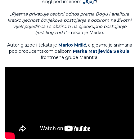
singl pod imenom
„Sjaj“
!
„Pjesma prikazuje osobni odnos prema Bogu i analizira
kratkovječnost čovjekova postojanja s obzirom na životni
vijek pojedinca i s obzirom na cjelokupno postojanje
ljudskog roda“ –
rekao je Marko.
Autor glazbe i teksta je
Marko Mršić
, a pjesma je snimana
pod producentskom palicom
Marka Matijevića Sekula
,
frontmena grupe Manntra.