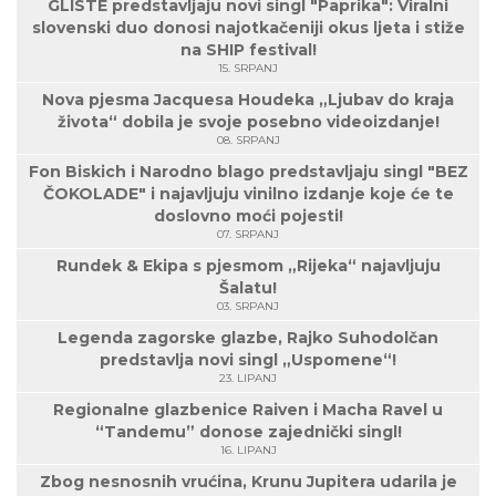
GLISTE predstavljaju novi singl "Paprika": Viralni
slovenski duo donosi najotkačeniji okus ljeta i stiže
na SHIP festival!
15. SRPANJ
Nova pjesma Jacquesa Houdeka „Ljubav do kraja
života“ dobila je svoje posebno videoizdanje!
08. SRPANJ
Fon Biskich i Narodno blago predstavljaju singl "BEZ
ČOKOLADE" i najavljuju vinilno izdanje koje će te
doslovno moći pojesti!
07. SRPANJ
Rundek & Ekipa s pjesmom „Rijeka“ najavljuju
Šalatu!
03. SRPANJ
Legenda zagorske glazbe, Rajko Suhodolčan
predstavlja novi singl „Uspomene“!
23. LIPANJ
Regionalne glazbenice Raiven i Macha Ravel u
“Tandemu” donose zajednički singl!
16. LIPANJ
Zbog nesnosnih vrućina, Krunu Jupitera udarila je