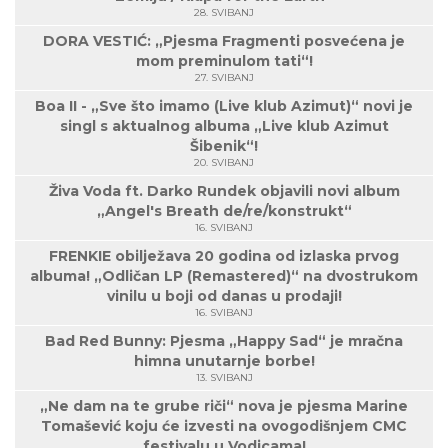
28. SVIBANJ
DORA VESTIĆ: „Pjesma Fragmenti posvećena je
mom preminulom tati“!
27. SVIBANJ
Boa II - „Sve što imamo (Live klub Azimut)“ novi je
singl s aktualnog albuma „Live klub Azimut
Šibenik“!
20. SVIBANJ
Živa Voda ft. Darko Rundek objavili novi album
„Angel's Breath de/re/konstrukt“
16. SVIBANJ
FRENKIE obilježava 20 godina od izlaska prvog
albuma! „Odličan LP (Remastered)“ na dvostrukom
vinilu u boji od danas u prodaji!
16. SVIBANJ
Bad Red Bunny: Pjesma „Happy Sad“ je mračna
himna unutarnje borbe!
13. SVIBANJ
„Ne dam na te grube riči“ nova je pjesma Marine
Tomašević koju će izvesti na ovogodišnjem CMC
festivalu u Vodicama!