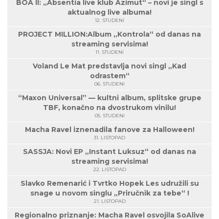
BOA II: „Absentia live klub Azimut“ – novi je singl s
aktualnog live albuma!
12. STUDENI
PROJECT MILLION:Album „Kontrola“ od danas na
streaming servisima!
11. STUDENI
Voland Le Mat predstavlja novi singl „Kad
odrastem“
06. STUDENI
“Maxon Universal” — kultni album, splitske grupe
TBF, konačno na dvostrukom vinilu!
05. STUDENI
Macha Ravel iznenadila fanove za Halloween!
31. LISTOPAD
SASSJA: Novi EP „Instant Luksuz“ od danas na
streaming servisima!
22. LISTOPAD
Slavko Remenarić i Tvrtko Hopek Les udružili su
snage u novom singlu „Priručnik za tebe“ !
21. LISTOPAD
Regionalno priznanje: Macha Ravel osvojila SoAlive