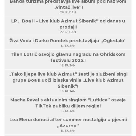
Banda turizma predstavlja live album pod nazivom
„Vintaž live“!
26. RUJAN
LP „ Boa II – Live klub Azimut Šibenik“ od danas u
prodaji!
22. RUJAN
Živa Voda i Darko Rundek predstavljaju „Ogledalo“
17. RUJAN
Tilen Lotrič osvojio glavnu nagradu na Ohridskom
festivalu 2025.!
16. RUJAN
„Tako lijepa live klub Azimut“ šesti je službeni singl
grupe Boa II uoči izlaska vinila „Live klub Azimut
Šibenik“!
16. RUJAN
Macha Ravel s aktualnim singlom “Lutkica” osvaja
TikTok publiku diljem regije!
16. RUJAN
Lea Elena donosi after summer nostalgiju u pjesmi
„Azurno“
15. RUJAN