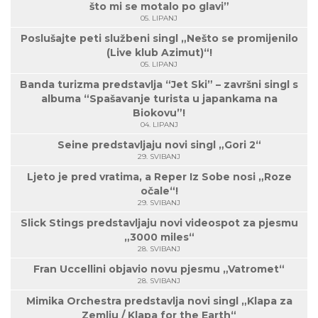
što mi se motalo po glavi”
05. LIPANJ
Poslušajte peti službeni singl „Nešto se promijenilo
(Live klub Azimut)“!
05. LIPANJ
Banda turizma predstavlja “Jet Ski” – završni singl s
albuma “Spašavanje turista u japankama na
Biokovu”!
04. LIPANJ
Seine predstavljaju novi singl „Gori 2“
29. SVIBANJ
Ljeto je pred vratima, a Reper Iz Sobe nosi „Roze
očale“!
29. SVIBANJ
Slick Stings predstavljaju novi videospot za pjesmu
„3000 miles“
28. SVIBANJ
Fran Uccellini objavio novu pjesmu „Vatromet“
28. SVIBANJ
Mimika Orchestra predstavlja novi singl „Klapa za
Zemlju / Klapa for the Earth“