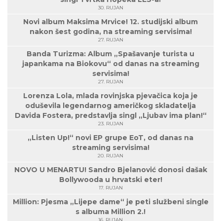
30. RUJAN
Novi album Maksima Mrvice! 12. studijski album
nakon šest godina, na streaming servisima!
27. RUJAN
Banda Turizma: Album „Spašavanje turista u
japankama na Biokovu“ od danas na streaming
servisima!
27. RUJAN
Lorenza Lola, mlada rovinjska pjevačica koja je
oduševila legendarnog američkog skladatelja
Davida Fostera, predstavlja singl „Ljubav ima plan!“
23. RUJAN
„Listen Up!“ novi EP grupe EoT, od danas na
streaming servisima!
20. RUJAN
NOVO U MENARTU! Sandro Bjelanović donosi dašak
Bollywooda u hrvatski eter!
17. RUJAN
Million: Pjesma „Lijepe dame“ je peti službeni single
s albuma Million 2.!
16. RUJAN