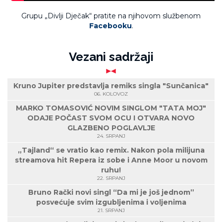
Grupu „Divlji Dječak“ pratite na njihovom službenom
Facebooku
.
Vezani sadržaji
Kruno Jupiter predstavlja remiks singla "Sunčanica"
06. KOLOVOZ
MARKO TOMASOVIĆ NOVIM SINGLOM "TATA MOJ"
ODAJE POČAST SVOM OCU I OTVARA NOVO
GLAZBENO POGLAVLJE
24. SRPANJ
„Tajland“ se vratio kao remix. Nakon pola milijuna
streamova hit Repera iz sobe i Anne Moor u novom
ruhu!
22. SRPANJ
Bruno Rački novi singl “Da mi je još jednom”
posvećuje svim izgubljenima i voljenima
21. SRPANJ