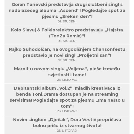
Goran Tanevski predstavlja drugi službeni singl s
nadolazećeg albuma „Ascend“! Pogledajte spot za
pjesmu „Sreken den“!
08. STUDENI
Kolo Slavuj & Folklorelektro predstavjaju „Hajstra
(TonZa Remix)“!
08. STUDENI
Rajko Suhodolčan, na ovogodišnjem Chansonfestu
predstavio je novi singl „Proljetni san“!
07. STUDENI
Marolt u novom singlu „Voljena“, pleše između
svjetlosti i tame!
28. LISTOPAD
Debitantski album „Vol.2“, mladih kreativaca iz
benda Toni.Drama dostupan je na streaming
servisima! Pogledajte spot za pjesmu „Ima nešto u
tom“!
28. LISTOPAD
Novim singlom „Dječak“, Dora Vestić prepričava
bolnu priču iz stvarnog života!
25. LISTOPAD