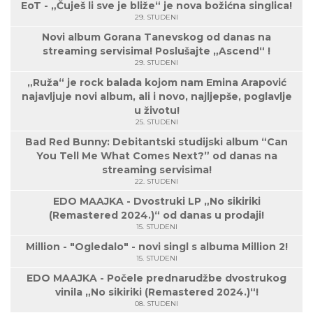
EoT - „Čuješ li sve je bliže“ je nova božićna singlica!
29. STUDENI
Novi album Gorana Tanevskog od danas na
streaming servisima! Poslušajte „Ascend“ !
29. STUDENI
„Ruža“ je rock balada kojom nam Emina Arapović
najavljuje novi album, ali i novo, najljepše, poglavlje
u životu!
25. STUDENI
Bad Red Bunny: Debitantski studijski album “Can
You Tell Me What Comes Next?” od danas na
streaming servisima!
22. STUDENI
EDO MAAJKA - Dvostruki LP „No sikiriki
(Remastered 2024.)“ od danas u prodaji!
15. STUDENI
Million - "Ogledalo" - novi singl s albuma Million 2!
15. STUDENI
EDO MAAJKA - Počele prednarudžbe dvostrukog
vinila „No sikiriki (Remastered 2024.)“!
08. STUDENI