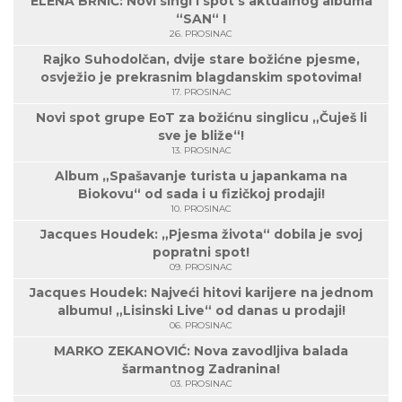
ELENA BRNIĆ: Novi singl i spot s aktualnog albuma
“SAN“ !
26. PROSINAC
Rajko Suhodolčan, dvije stare božićne pjesme,
osvježio je prekrasnim blagdanskim spotovima!
17. PROSINAC
Novi spot grupe EoT za božićnu singlicu „Čuješ li
sve je bliže“!
13. PROSINAC
Album „Spašavanje turista u japankama na
Biokovu“ od sada i u fizičkoj prodaji!
10. PROSINAC
Jacques Houdek: „Pjesma života“ dobila je svoj
popratni spot!
09. PROSINAC
Jacques Houdek: Najveći hitovi karijere na jednom
albumu! „Lisinski Live“ od danas u prodaji!
06. PROSINAC
MARKO ZEKANOVIĆ: Nova zavodljiva balada
šarmantnog Zadranina!
03. PROSINAC