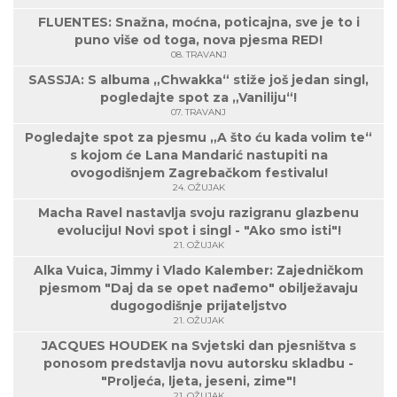
FLUENTES: Snažna, moćna, poticajna, sve je to i
puno više od toga, nova pjesma RED!
08. TRAVANJ
SASSJA: S albuma „Chwakka“ stiže još jedan singl,
pogledajte spot za „Vaniliju“!
07. TRAVANJ
Pogledajte spot za pjesmu „A što ću kada volim te“
s kojom će Lana Mandarić nastupiti na
ovogodišnjem Zagrebačkom festivalu!
24. OŽUJAK
Macha Ravel nastavlja svoju razigranu glazbenu
evoluciju! Novi spot i singl - "Ako smo isti"!
21. OŽUJAK
Alka Vuica, Jimmy i Vlado Kalember: Zajedničkom
pjesmom "Daj da se opet nađemo" obilježavaju
dugogodišnje prijateljstvo
21. OŽUJAK
JACQUES HOUDEK na Svjetski dan pjesništva s
ponosom predstavlja novu autorsku skladbu -
"Proljeća, ljeta, jeseni, zime"!
21. OŽUJAK