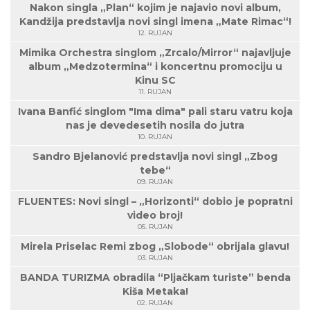
Nakon singla „Plan“ kojim je najavio novi album,
Kandžija predstavlja novi singl imena „Mate Rimac“!
12. RUJAN
Mimika Orchestra singlom „Zrcalo/Mirror“ najavljuje
album „Medzotermina“ i koncertnu promociju u
Kinu SC
11. RUJAN
Ivana Banfić singlom "Ima dima" pali staru vatru koja
nas je devedesetih nosila do jutra
10. RUJAN
Sandro Bjelanović predstavlja novi singl „Zbog
tebe“
09. RUJAN
FLUENTES: Novi singl – „Horizonti“ dobio je popratni
video broj!
05. RUJAN
Mirela Priselac Remi zbog „Slobode“ obrijala glavu!
03. RUJAN
BANDA TURIZMA obradila “Pljačkam turiste” benda
Kiša Metaka!
02. RUJAN