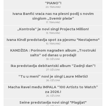
“PIANO”!
20. TRAVANJ
Ivana Banfić vraća nas na plesni podij s novim
singlom „Svemir pleše”
17. TRAVANJ
„Kontrola“ je novi singl Projecta Million!
13. TRAVANJ
Ivana Kindl predstavlja spot za pjesmu "Nestajemo"
10. TRAVANJ
KANDŽIJA : Porinom nagrađen album „Trostruki
salto“ od danas u prodaji!
30. OŽUJAK
Ika predstavlja debitantski album “Zadnji dan”!
27. OŽUJAK
“Tu u meni” novi je singl Laure Miletić!
26. OŽUJAK
Macha Ravel među IMPALA “100 Artists to Watch”
za 2026.!
26. OŽUJAK
Seine predstavlja novi singl "Plagijat"