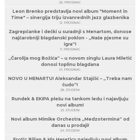
26. PROSINAC
Leon Brenko predstavlja novi album "Moment in
Time" – sinergija triju izvanrednih jazz glazbenika
12. PROSINAC
Zagrepčanke i dečki u suradnji s Menartom, donose
najčarobniji blagdanski poklon - „Naše pjesme su
igra“!
11. PROSINAC
„Čarolija mog Božića“ – u novom singlu Laura Miletić
donosi toplinu blagdana
01. PROSINAC
NOVO U MENARTU! Aleksandar Stajčić – „Treba nam
čudo“!
28. STUDENI
Rundek & EKIPA plešu na tankom ledu i najavljuju
novi album!
25. STUDENI
Novi album Mimike Orchestra „Medzotermina“ od
danas u prodaji!
24. STUDENI
Erotic Biljan & His Heretics najavljuju novi album