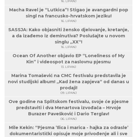
16. LIPANJ
Macha Ravel je “Lutkica”! Stigao je avangardni pop
singl na francusko-hrvatskom jeziku!
16. LIPANJ
SASSJA: Kako objasniti žensko djelovanje, kretanje,
a da izađemo iz deminutiva? Poslušajte u novom
singlu „XX“!
16. LIPANJ
Ocean Of Another objavio EP “Loneliness of My
Kin” i videospot za naslovnu pjesmu
13. LIPANJ
Marina Tomašević na CMC festivalu predstavila je
novi studijski album! „Kad žena zapjeva“ od danas u
prodaji!
09. LIPANJ
Ove godine na Splitskom festivalu, svoje će pjesme
predstaviti i dva Menartova izvođača – Hrvoje
Burazer Pavešković i Dario Terglav!
06. LIPANJ
Mile Kekin: “Pjesma ’Ilica i marica - hajka za odrasle’
dokumentaristički opisuje moje privođenje ali i sve