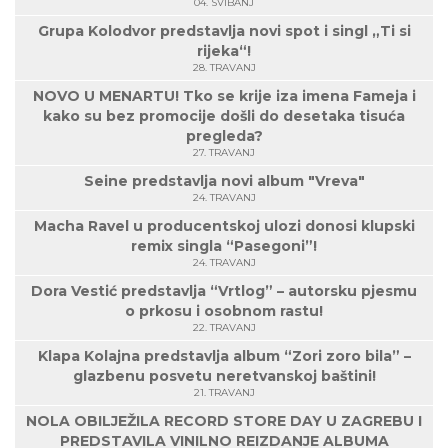
04. SVIBANJ
Grupa Kolodvor predstavlja novi spot i singl „Ti si
rijeka“!
28. TRAVANJ
NOVO U MENARTU! Tko se krije iza imena Fameja i
kako su bez promocije došli do desetaka tisuća
pregleda?
27. TRAVANJ
Seine predstavlja novi album "Vreva"
24. TRAVANJ
Macha Ravel u producentskoj ulozi donosi klupski
remix singla “Pasegoni”!
24. TRAVANJ
Dora Vestić predstavlja “Vrtlog” – autorsku pjesmu
o prkosu i osobnom rastu!
22. TRAVANJ
Klapa Kolajna predstavlja album “Zori zoro bila” –
glazbenu posvetu neretvanskoj baštini!
21. TRAVANJ
NOLA OBILJEŽILA RECORD STORE DAY U ZAGREBU I
PREDSTAVILA VINILNO REIZDANJE ALBUMA