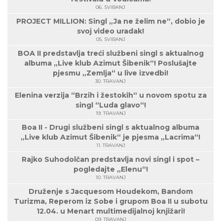
06. SVIBANJ
PROJECT MILLION: Singl „Ja ne želim ne“, dobio je
svoj video uradak!
05. SVIBANJ
BOA II predstavlja treći službeni singl s aktualnog
albuma „Live klub Azimut Šibenik“! Poslušajte
pjesmu „Zemlja“ u live izvedbi!
30. TRAVANJ
Elenina verzija “Brzih i žestokih“ u novom spotu za
singl “Luda glavo“!
19. TRAVANJ
Boa II - Drugi službeni singl s aktualnog albuma
„Live klub Azimut Šibenik“ je pjesma „Lacrima“!
11. TRAVANJ
Rajko Suhodolčan predstavlja novi singl i spot –
pogledajte „Elenu“!
10. TRAVANJ
Druženje s Jacquesom Houdekom, Bandom
Turizma, Reperom iz Sobe i grupom Boa II u subotu
12.04. u Menart multimedijalnoj knjižari!
09. TRAVANJ