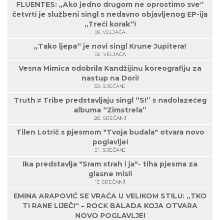
FLUENTES: „Ako jedno drugom ne oprostimo sve“
četvrti je službeni singl s nedavno objavljenog EP-ija
„Treći korak“!
05. VELJAČA
„Tako ljepa“ je novi singl Krune Jupitera!
02. VELJAČA
Vesna Mimica odobrila Kandžijinu koreografiju za
nastup na Dori!
30. SIJEČANJ
Truth ≠ Tribe predstavljaju singl “S!” s nadolazećeg
albuma “Zimstrela”
26. SIJEČANJ
Tilen Lotrič s pjesmom "Tvoja budala" otvara novo
poglavlje!
21. SIJEČANJ
Ika predstavlja "Sram strah i ja"- tiha pjesma za
glasne misli
13. SIJEČANJ
EMINA ARAPOVIĆ SE VRAĆA U VELIKOM STILU: „TKO
TI RANE LIJEČI“ – ROCK BALADA KOJA OTVARA
NOVO POGLAVLJE!