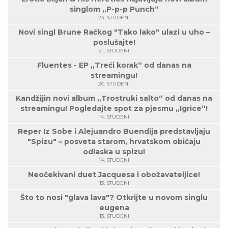
singlom „P-p-p Punch“
24. STUDENI
Novi singl Brune Račkog "Tako lako" ulazi u uho –
poslušajte!
21. STUDENI
Fluentes - EP „Treći korak“ od danas na
streamingu!
20. STUDENI
Kandžijin novi album „Trostruki salto“ od danas na
streamingu! Pogledajte spot za pjesmu „Igrice“!
14. STUDENI
Reper Iz Sobe i Alejuandro Buendija predstavljaju
"Spizu" – posveta starom, hrvatskom običaju
odlaska u spizu!
14. STUDENI
Neočekivani duet Jacquesa i obožavateljice!
13. STUDENI
Što to nosi "glava lava"? Otkrijte u novom singlu
eugena
13. STUDENI