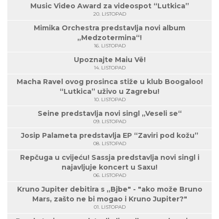
Music Video Award za videospot “Lutkica”
20. LISTOPAD
Mimika Orchestra predstavlja novi album
„Medzotermina“!
16. LISTOPAD
Upoznajte Maiu Vë!
14. LISTOPAD
Macha Ravel ovog prosinca stiže u klub Boogaloo!
“Lutkica” uživo u Zagrebu!
10. LISTOPAD
Seine predstavlja novi singl „Veseli se“
09. LISTOPAD
Josip Palameta predstavlja EP “Zaviri pod kožu”
08. LISTOPAD
Repčuga u cvijeću! Sassja predstavlja novi singl i
najavljuje koncert u Saxu!
06. LISTOPAD
Kruno Jupiter debitira s „Bjbe" - "ako može Bruno
Mars, zašto ne bi mogao i Kruno Jupiter?"
01. LISTOPAD