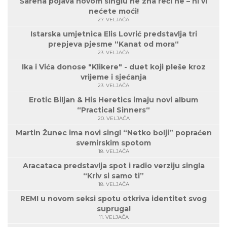
Šarena pojava novom singlu ne zna reći ne – ni vi
nećete moći!
27. VELJAČA
Istarska umjetnica Elis Lovrić predstavlja tri
prepjeva pjesme “Kanat od mora“
23. VELJAČA
Ika i Vića donose "Klikere" - duet koji pleše kroz
vrijeme i sjećanja
23. VELJAČA
Erotic Biljan & His Heretics imaju novi album
“Practical Sinners“
20. VELJAČA
Martin Žunec ima novi singl “Netko bolji” popraćen
svemirskim spotom
18. VELJAČA
Aracataca predstavlja spot i radio verziju singla
“Kriv si samo ti”
18. VELJAČA
REMI u novom seksi spotu otkriva identitet svog
supruga!
11. VELJAČA