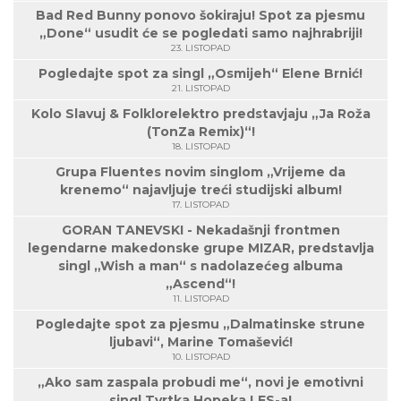
Bad Red Bunny ponovo šokiraju! Spot za pjesmu
„Done“ usudit će se pogledati samo najhrabriji!
23. LISTOPAD
Pogledajte spot za singl „Osmijeh“ Elene Brnić!
21. LISTOPAD
Kolo Slavuj & Folklorelektro predstavjaju „Ja Roža
(TonZa Remix)“!
18. LISTOPAD
Grupa Fluentes novim singlom „Vrijeme da
krenemo“ najavljuje treći studijski album!
17. LISTOPAD
GORAN TANEVSKI - Nekadašnji frontmen
legendarne makedonske grupe MIZAR, predstavlja
singl „Wish a man“ s nadolazećeg albuma
„Ascend“!
11. LISTOPAD
Pogledajte spot za pjesmu „Dalmatinske strune
ljubavi“, Marine Tomašević!
10. LISTOPAD
„Ako sam zaspala probudi me“, novi je emotivni
singl Tvrtka Hopeka LES-a!