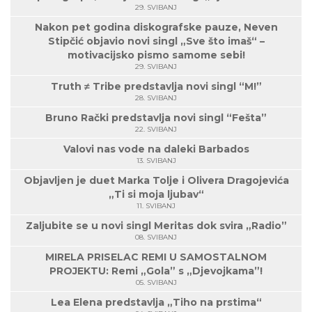
29. SVIBANJ
Nakon pet godina diskografske pauze, Neven
Stipčić objavio novi singl „Sve što imaš“ –
motivacijsko pismo samome sebi!
29. SVIBANJ
Truth ≠ Tribe predstavlja novi singl “M!”
28. SVIBANJ
Bruno Rački predstavlja novi singl “Fešta”
22. SVIBANJ
Valovi nas vode na daleki Barbados
13. SVIBANJ
Objavljen je duet Marka Tolje i Olivera Dragojevića
„Ti si moja ljubav“
11. SVIBANJ
Zaljubite se u novi singl Meritas dok svira „Radio”
08. SVIBANJ
MIRELA PRISELAC REMI U SAMOSTALNOM
PROJEKTU: Remi „Gola” s „Djevojkama”!
05. SVIBANJ
Lea Elena predstavlja „Tiho na prstima“