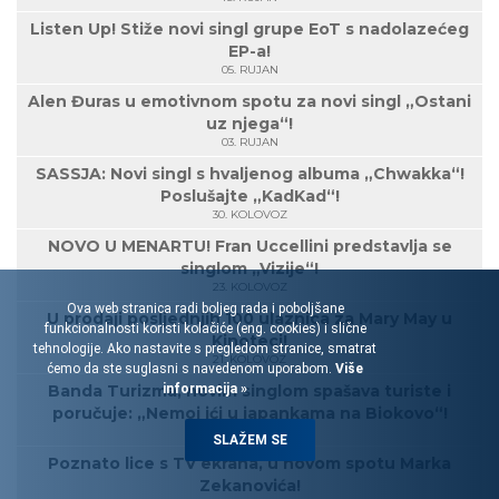
Listen Up! Stiže novi singl grupe EoT s nadolazećeg
EP-a!
05. RUJAN
Alen Đuras u emotivnom spotu za novi singl „Ostani
uz njega“!
03. RUJAN
SASSJA: Novi singl s hvaljenog albuma „Chwakka“!
Poslušajte „KadKad“!
30. KOLOVOZ
NOVO U MENARTU! Fran Uccellini predstavlja se
singlom „Vizije“!
23. KOLOVOZ
Ova web stranica radi boljeg rada i poboljšane
U prodaji posljednjih 100 ulaznica za Mary May u
funkcionalnosti koristi kolačiće (eng. cookies) i slične
Kinoteci!
tehnologije. Ako nastavite s pregledom stranice, smatrat
21. KOLOVOZ
ćemo da ste suglasni s navedenom uporabom.
Više
informacija »
Banda Turizma, novim singlom spašava turiste i
poručuje: „Nemoj ići u japankama na Biokovo“!
07. KOLOVOZ
SLAŽEM SE
Poznato lice s TV ekrana, u novom spotu Marka
Zekanovića!