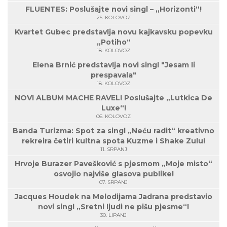
FLUENTES: Poslušajte novi singl – „Horizonti“!
25. KOLOVOZ
Kvartet Gubec predstavlja novu kajkavsku popevku
„Potiho“
18. KOLOVOZ
Elena Brnić predstavlja novi singl "Jesam li
prespavala"
18. KOLOVOZ
NOVI ALBUM MACHE RAVEL! Poslušajte „Lutkica De
Luxe“!
06. KOLOVOZ
Banda Turizma: Spot za singl „Neću radit“ kreativno
rekreira četiri kultna spota Kuzme i Shake Zulu!
11. SRPANJ
Hrvoje Burazer Pavešković s pjesmom „Moje misto“
osvojio najviše glasova publike!
07. SRPANJ
Jacques Houdek na Melodijama Jadrana predstavio
novi singl „Sretni ljudi ne pišu pjesme“!
30. LIPANJ