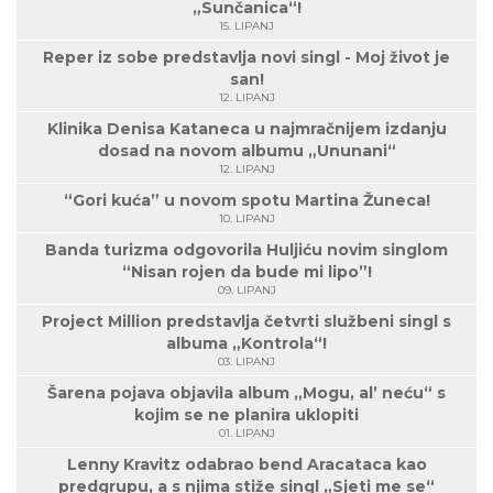
„Sunčanica“!
15. LIPANJ
Reper iz sobe predstavlja novi singl - Moj život je
san!
12. LIPANJ
Klinika Denisa Kataneca u najmračnijem izdanju
dosad na novom albumu „Ununani“
12. LIPANJ
“Gori kuća” u novom spotu Martina Žuneca!
10. LIPANJ
Banda turizma odgovorila Huljiću novim singlom
“Nisan rojen da bude mi lipo”!
09. LIPANJ
Project Million predstavlja četvrti službeni singl s
albuma „Kontrola“!
03. LIPANJ
Šarena pojava objavila album „Mogu, al’ neću“ s
kojim se ne planira uklopiti
01. LIPANJ
Lenny Kravitz odabrao bend Aracataca kao
predgrupu, a s njima stiže singl „Sjeti me se“