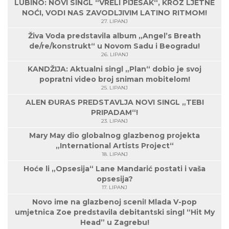
LUBINO: NOVI SINGL “VRELI PIJESAK“, KROZ LJETNE
NOĆI, VODI NAS ZAVODLJIVIM LATINO RITMOM!
27. LIPANJ
Živa Voda predstavila album „Angel’s Breath
de/re/konstrukt“ u Novom Sadu i Beogradu!
26. LIPANJ
KANDŽIJA: Aktualni singl „Plan“ dobio je svoj
popratni video broj sniman mobitelom!
25. LIPANJ
ALEN ĐURAS PREDSTAVLJA NOVI SINGL „TEBI
PRIPADAM“!
23. LIPANJ
Mary May dio globalnog glazbenog projekta
„International Artists Project“
18. LIPANJ
Hoće li „Opsesija“ Lane Mandarić postati i vaša
opsesija?
17. LIPANJ
Novo ime na glazbenoj sceni! Mlada V-pop
umjetnica Zoe predstavila debitantski singl “Hit My
Head” u Zagrebu!