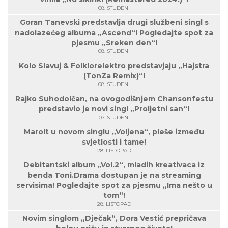
08. STUDENI
Goran Tanevski predstavlja drugi službeni singl s
nadolazećeg albuma „Ascend“! Pogledajte spot za
pjesmu „Sreken den“!
08. STUDENI
Kolo Slavuj & Folklorelektro predstavjaju „Hajstra
(TonZa Remix)“!
08. STUDENI
Rajko Suhodolčan, na ovogodišnjem Chansonfestu
predstavio je novi singl „Proljetni san“!
07. STUDENI
Marolt u novom singlu „Voljena“, pleše između
svjetlosti i tame!
28. LISTOPAD
Debitantski album „Vol.2“, mladih kreativaca iz
benda Toni.Drama dostupan je na streaming
servisima! Pogledajte spot za pjesmu „Ima nešto u
tom“!
28. LISTOPAD
Novim singlom „Dječak“, Dora Vestić prepričava