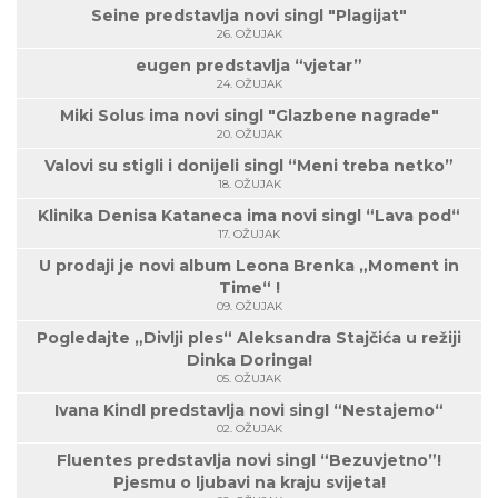
Seine predstavlja novi singl "Plagijat"
26. OŽUJAK
eugen predstavlja “vjetar”
24. OŽUJAK
Miki Solus ima novi singl "Glazbene nagrade"
20. OŽUJAK
Valovi su stigli i donijeli singl “Meni treba netko”
18. OŽUJAK
Klinika Denisa Kataneca ima novi singl “Lava pod“
17. OŽUJAK
U prodaji je novi album Leona Brenka „Moment in
Time“ !
09. OŽUJAK
Pogledajte „Divlji ples“ Aleksandra Stajčića u režiji
Dinka Doringa!
05. OŽUJAK
Ivana Kindl predstavlja novi singl “Nestajemo“
02. OŽUJAK
Fluentes predstavlja novi singl “Bezuvjetno”!
Pjesmu o ljubavi na kraju svijeta!