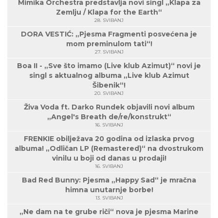
Mimika Orchestra predstavlja novi singl „Klapa za
Zemlju / Klapa for the Earth“
28. SVIBANJ
DORA VESTIĆ: „Pjesma Fragmenti posvećena je
mom preminulom tati“!
27. SVIBANJ
Boa II - „Sve što imamo (Live klub Azimut)“ novi je
singl s aktualnog albuma „Live klub Azimut
Šibenik“!
20. SVIBANJ
Živa Voda ft. Darko Rundek objavili novi album
„Angel's Breath de/re/konstrukt“
16. SVIBANJ
FRENKIE obilježava 20 godina od izlaska prvog
albuma! „Odličan LP (Remastered)“ na dvostrukom
vinilu u boji od danas u prodaji!
16. SVIBANJ
Bad Red Bunny: Pjesma „Happy Sad“ je mračna
himna unutarnje borbe!
13. SVIBANJ
„Ne dam na te grube riči“ nova je pjesma Marine