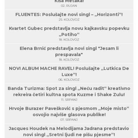
Kiša Metaka!
02. RUJAN
FLUENTES: Poslušajte novi singl – „Horizonti“!
25. KOLOVOZ
Kvartet Gubec predstavlja novu kajkavsku popevku
„Potiho“
18. KOLOVOZ
Elena Brnić predstavlja novi singl "Jesam li
prespavala"
18. KOLOVOZ
NOVI ALBUM MACHE RAVEL! Poslušajte „Lutkica De
Luxe“!
06. KOLOVOZ
Banda Turizma: Spot za singl „Neću radit“ kreativno
rekreira četiri kultna spota Kuzme i Shake Zulu!
11. SRPANJ
Hrvoje Burazer Pavešković s pjesmom „Moje misto“
osvojio najviše glasova publike!
07. SRPANJ
Jacques Houdek na Melodijama Jadrana predstavio
novi singl „Sretni ljudi ne pišu pjesme“!