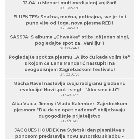
12.04. u Menart multimedijalnoj knjižari!
09. TRAVANJ
FLUENTES: Snažna, moćna, poticajna, sve je to i
puno više od toga, nova pjesma RED!
08. TRAVANJ
SASSJA: S albuma „Chwakka“ stiže još jedan singl,
pogledajte spot za „Vaniliju“!
07. TRAVANJ
Pogledajte spot za pjesmu „A što ću kada volim te“
s kojom će Lana Mandarić nastupiti na
ovogodišnjem Zagrebačkom festivalu!
24. OŽUJAK
Macha Ravel nastavlja svoju razigranu glazbenu
evoluciju! Novi spot i singl - "Ako smo isti"!
21. OŽUJAK
Alka Vuica, Jimmy i Vlado Kalember: Zajedničkom
pjesmom "Daj da se opet nađemo" obilježavaju
dugogodišnje prijateljstvo
21. OŽUJAK
JACQUES HOUDEK na Svjetski dan pjesništva s
ponosom predstavlja novu autorsku skladbu -