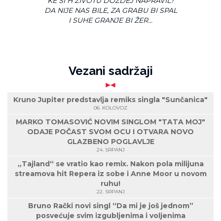
KE SI H ŽIVOTU DOZDEJ NAPRAVIL?
DA NIJE NAS BILE, ZA GRABU BI SPAL
I SUHE GRANJE BI ŽER…
Vezani sadržaji
Kruno Jupiter predstavlja remiks singla "Sunčanica"
06. KOLOVOZ
MARKO TOMASOVIĆ NOVIM SINGLOM "TATA MOJ"
ODAJE POČAST SVOM OCU I OTVARA NOVO
GLAZBENO POGLAVLJE
24. SRPANJ
„Tajland“ se vratio kao remix. Nakon pola milijuna
streamova hit Repera iz sobe i Anne Moor u novom
ruhu!
22. SRPANJ
Bruno Rački novi singl “Da mi je još jednom”
posvećuje svim izgubljenima i voljenima