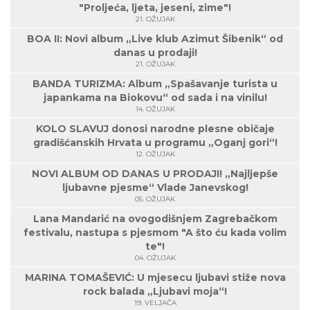
"Proljeća, ljeta, jeseni, zime"!
21. OŽUJAK
BOA II: Novi album „Live klub Azimut Šibenik“ od
danas u prodaji!
21. OŽUJAK
BANDA TURIZMA: Album „Spašavanje turista u
japankama na Biokovu“ od sada i na vinilu!
14. OŽUJAK
KOLO SLAVUJ donosi narodne plesne običaje
gradišćanskih Hrvata u programu „Oganj gori“!
12. OŽUJAK
NOVI ALBUM OD DANAS U PRODAJI! „Najljepše
ljubavne pjesme“ Vlade Janevskog!
05. OŽUJAK
Lana Mandarić na ovogodišnjem Zagrebačkom
festivalu, nastupa s pjesmom "A što ću kada volim
te"!
04. OŽUJAK
MARINA TOMAŠEVIĆ: U mjesecu ljubavi stiže nova
rock balada „Ljubavi moja“!
19. VELJAČA