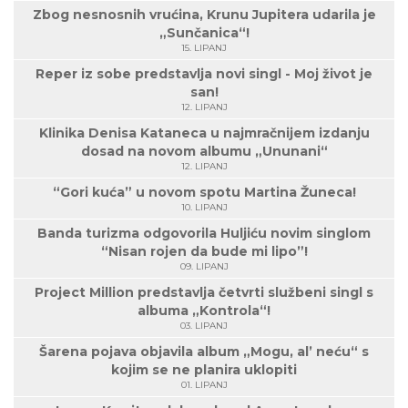
Zbog nesnosnih vrućina, Krunu Jupitera udarila je
„Sunčanica“!
15. LIPANJ
Reper iz sobe predstavlja novi singl - Moj život je
san!
12. LIPANJ
Klinika Denisa Kataneca u najmračnijem izdanju
dosad na novom albumu „Ununani“
12. LIPANJ
“Gori kuća” u novom spotu Martina Žuneca!
10. LIPANJ
Banda turizma odgovorila Huljiću novim singlom
“Nisan rojen da bude mi lipo”!
09. LIPANJ
Project Million predstavlja četvrti službeni singl s
albuma „Kontrola“!
03. LIPANJ
Šarena pojava objavila album „Mogu, al’ neću“ s
kojim se ne planira uklopiti
01. LIPANJ