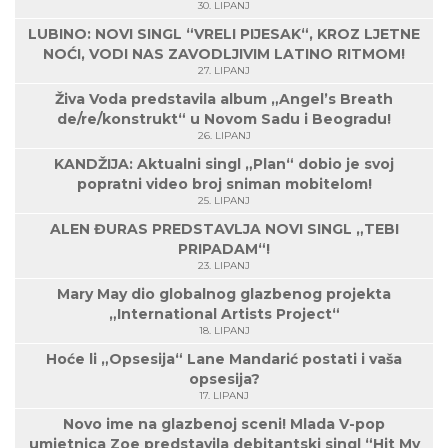
30. LIPANJ
LUBINO: NOVI SINGL “VRELI PIJESAK“, KROZ LJETNE
NOĆI, VODI NAS ZAVODLJIVIM LATINO RITMOM!
27. LIPANJ
Živa Voda predstavila album „Angel’s Breath
de/re/konstrukt“ u Novom Sadu i Beogradu!
26. LIPANJ
KANDŽIJA: Aktualni singl „Plan“ dobio je svoj
popratni video broj sniman mobitelom!
25. LIPANJ
ALEN ĐURAS PREDSTAVLJA NOVI SINGL „TEBI
PRIPADAM“!
23. LIPANJ
Mary May dio globalnog glazbenog projekta
„International Artists Project“
18. LIPANJ
Hoće li „Opsesija“ Lane Mandarić postati i vaša
opsesija?
17. LIPANJ
Novo ime na glazbenoj sceni! Mlada V-pop
umjetnica Zoe predstavila debitantski singl “Hit My