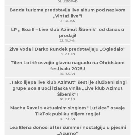
01. LISTOPAD
Banda turizma predstavlja live album pod nazivom
„Vintaž live“!
26. RUJAN
LP „ Boa II – Live klub Azimut Šibenik“ od danas u
prodaji!
22. RUJAN
Živa Voda i Darko Rundek predstavljaju „Ogledalo“
17. RUJAN
Tilen Lotrič osvojio glavnu nagradu na Ohridskom
festivalu 2025.!
16. RUJAN
„Tako lijepa live klub Azimut“ šesti je službeni singl
grupe Boa II uoči izlaska vinila „Live klub Azimut
Šibenik“!
16. RUJAN
Macha Ravel s aktualnim singlom “Lutkica” osvaja
TikTok publiku diljem regije!
16. RUJAN
Lea Elena donosi after summer nostalgiju u pjesmi
„Azurno“