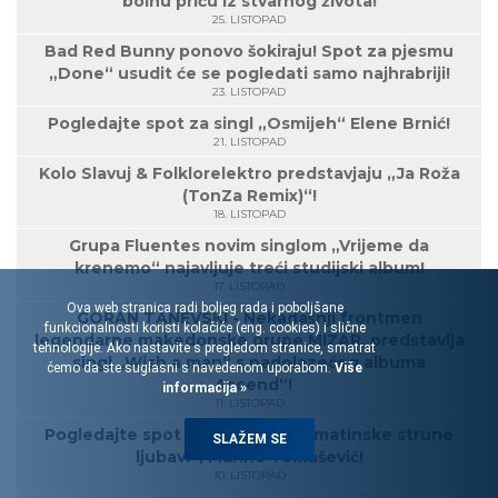
bolnu priču iz stvarnog života!
25. LISTOPAD
Bad Red Bunny ponovo šokiraju! Spot za pjesmu
„Done“ usudit će se pogledati samo najhrabriji!
23. LISTOPAD
Pogledajte spot za singl „Osmijeh“ Elene Brnić!
21. LISTOPAD
Kolo Slavuj & Folklorelektro predstavjaju „Ja Roža
(TonZa Remix)“!
18. LISTOPAD
Grupa Fluentes novim singlom „Vrijeme da
krenemo“ najavljuje treći studijski album!
17. LISTOPAD
Ova web stranica radi boljeg rada i poboljšane
GORAN TANEVSKI - Nekadašnji frontmen
funkcionalnosti koristi kolačiće (eng. cookies) i slične
legendarne makedonske grupe MIZAR, predstavlja
tehnologije. Ako nastavite s pregledom stranice, smatrat
singl „Wish a man“ s nadolazećeg albuma
ćemo da ste suglasni s navedenom uporabom.
Više
„Ascend“!
informacija »
11. LISTOPAD
Pogledajte spot za pjesmu „Dalmatinske strune
SLAŽEM SE
ljubavi“, Marine Tomašević!
10. LISTOPAD