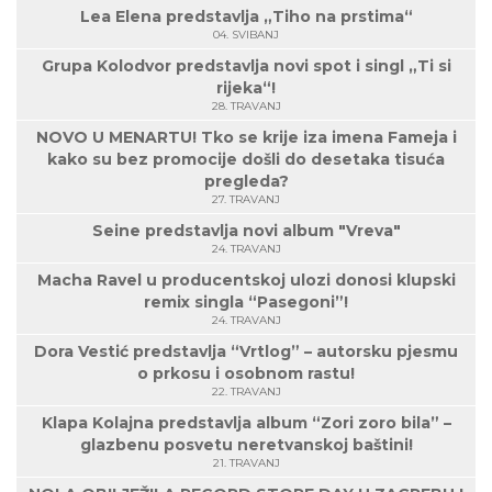
Lea Elena predstavlja „Tiho na prstima“
04. SVIBANJ
Grupa Kolodvor predstavlja novi spot i singl „Ti si
rijeka“!
28. TRAVANJ
NOVO U MENARTU! Tko se krije iza imena Fameja i
kako su bez promocije došli do desetaka tisuća
pregleda?
27. TRAVANJ
Seine predstavlja novi album "Vreva"
24. TRAVANJ
Macha Ravel u producentskoj ulozi donosi klupski
remix singla “Pasegoni”!
24. TRAVANJ
Dora Vestić predstavlja “Vrtlog” – autorsku pjesmu
o prkosu i osobnom rastu!
22. TRAVANJ
Klapa Kolajna predstavlja album “Zori zoro bila” –
glazbenu posvetu neretvanskoj baštini!
21. TRAVANJ