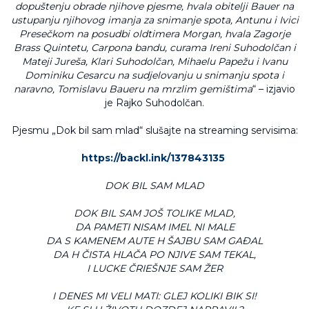
dopuštenju obrade njihove pjesme, hvala obitelji Bauer na
ustupanju njihovog imanja za snimanje spota, Antunu i Ivici
Presečkom na posudbi oldtimera Morgan, hvala Zagorje
Brass Quintetu, Carpona bandu, curama Ireni Suhodolčan i
Mateji Jureša, Klari Suhodolčan, Mihaelu Papežu i Ivanu
Dominiku Cesarcu na sudjelovanju u snimanju spota i
naravno, Tomislavu Baueru na mrzlim gemištima
“ – izjavio
je Rajko Suhodolčan.
Pjesmu „Dok bil sam mlad“ slušajte na streaming servisima:
https://backl.ink/137843135
DOK BIL SAM MLAD
DOK BIL SAM JOŠ TOLIKE MLAD,
DA PAMETI NISAM IMEL NI MALE
DA S KAMENEM AUTE H ŠAJBU SAM GAÐAL
DA H ČISTA HLAČA PO NJIVE SAM TEKAL,
I LUCKE ČRIEŠNJE SAM ŽER
I DENES MI VELI MATI: GLEJ KOLIKI BIK SI!