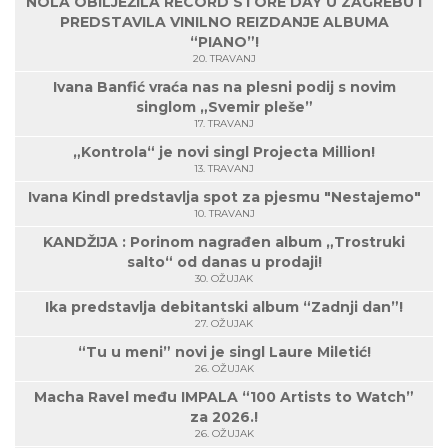
NOLA OBILJEŽILA RECORD STORE DAY U ZAGREBU I
PREDSTAVILA VINILNO REIZDANJE ALBUMA
“PIANO”!
20. TRAVANJ
Ivana Banfić vraća nas na plesni podij s novim
singlom „Svemir pleše”
17. TRAVANJ
„Kontrola“ je novi singl Projecta Million!
13. TRAVANJ
Ivana Kindl predstavlja spot za pjesmu "Nestajemo"
10. TRAVANJ
KANDŽIJA : Porinom nagrađen album „Trostruki
salto“ od danas u prodaji!
30. OŽUJAK
Ika predstavlja debitantski album “Zadnji dan”!
27. OŽUJAK
“Tu u meni” novi je singl Laure Miletić!
26. OŽUJAK
Macha Ravel među IMPALA “100 Artists to Watch”
za 2026.!
26. OŽUJAK