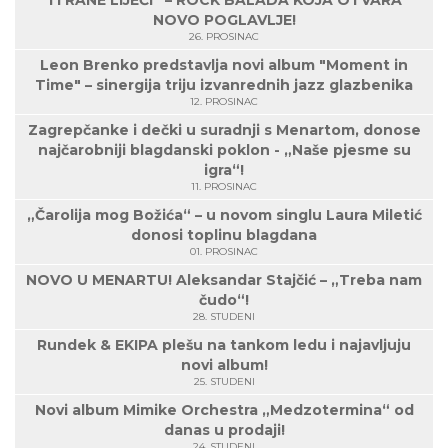
NOVO POGLAVLJE!
26. PROSINAC
Leon Brenko predstavlja novi album "Moment in
Time" – sinergija triju izvanrednih jazz glazbenika
12. PROSINAC
Zagrepčanke i dečki u suradnji s Menartom, donose
najčarobniji blagdanski poklon - „Naše pjesme su
igra“!
11. PROSINAC
„Čarolija mog Božića“ – u novom singlu Laura Miletić
donosi toplinu blagdana
01. PROSINAC
NOVO U MENARTU! Aleksandar Stajčić – „Treba nam
čudo“!
28. STUDENI
Rundek & EKIPA plešu na tankom ledu i najavljuju
novi album!
25. STUDENI
Novi album Mimike Orchestra „Medzotermina“ od
danas u prodaji!
24. STUDENI