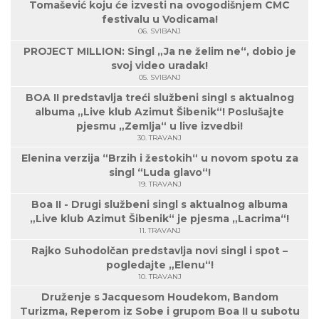
Tomašević koju će izvesti na ovogodišnjem CMC
festivalu u Vodicama!
06. SVIBANJ
PROJECT MILLION: Singl „Ja ne želim ne“, dobio je
svoj video uradak!
05. SVIBANJ
BOA II predstavlja treći službeni singl s aktualnog
albuma „Live klub Azimut Šibenik“! Poslušajte
pjesmu „Zemlja“ u live izvedbi!
30. TRAVANJ
Elenina verzija “Brzih i žestokih“ u novom spotu za
singl “Luda glavo“!
19. TRAVANJ
Boa II - Drugi službeni singl s aktualnog albuma
„Live klub Azimut Šibenik“ je pjesma „Lacrima“!
11. TRAVANJ
Rajko Suhodolčan predstavlja novi singl i spot –
pogledajte „Elenu“!
10. TRAVANJ
Druženje s Jacquesom Houdekom, Bandom
Turizma, Reperom iz Sobe i grupom Boa II u subotu