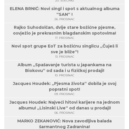
20. SIJEČANJ
ELENA BRNIĆ: Novi singl i spot s aktualnog albuma
“SAN“ !
26. PROSINAC
Rajko Suhodolčan, dvije stare božićne pjesme,
osvježio je prekrasnim blagdanskim spotovima!
17. PROSINAC
Novi spot grupe EoT za božićnu singlicu „Čuješ li
sve je bliže“!
13. PROSINAC
Album „Spašavanje turista u japankama na
Biokovu“ od sada i u fizičkoj prodaji!
10. PROSINAC
Jacques Houdek: „Pjesma života“ dobila je svoj
popratni spot!
09. PROSINAC
Jacques Houdek: Najveći hitovi karijere na jednom
albumu! „Lisinski Live“ od danas u prodaji!
06. PROSINAC
MARKO ZEKANOVIĆ: Nova zavodljiva balada
šarmantnog Zadranina!