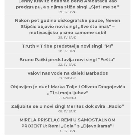
Lenny Kravitz odabrao bend Aracataca kao
predgrupu, a s njima stiže singl „Sjeti me se“
29. SVIBANJ
Nakon pet godina diskografske pauze, Neven
Stipčić objavio novi singl „Sve što imaš“ –
motivacijsko pismo samome sebi!
29. SVIBANJ
Truth ≠ Tribe predstavlja novi singl “M!”
28. SVIBANJ
Bruno Rački predstavlja novi singl “Fešta”
22. SVIBANJ
Valovi nas vode na daleki Barbados
13. SVIBANJ
Objavljen je duet Marka Tolje i Olivera Dragojevića
„Ti si moja ljubav“
11. SVIBANJ
Zaljubite se u novi singl Meritas dok svira „Radio”
08. SVIBANJ
MIRELA PRISELAC REMI U SAMOSTALNOM
PROJEKTU: Remi „Gola” s „Djevojkama”!
05. SVIBANJ