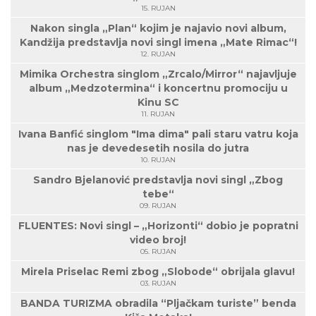
15. RUJAN
Nakon singla „Plan“ kojim je najavio novi album,
Kandžija predstavlja novi singl imena „Mate Rimac“!
12. RUJAN
Mimika Orchestra singlom „Zrcalo/Mirror“ najavljuje
album „Medzotermina“ i koncertnu promociju u
Kinu SC
11. RUJAN
Ivana Banfić singlom "Ima dima" pali staru vatru koja
nas je devedesetih nosila do jutra
10. RUJAN
Sandro Bjelanović predstavlja novi singl „Zbog
tebe“
09. RUJAN
FLUENTES: Novi singl – „Horizonti“ dobio je popratni
video broj!
05. RUJAN
Mirela Priselac Remi zbog „Slobode“ obrijala glavu!
03. RUJAN
BANDA TURIZMA obradila “Pljačkam turiste” benda