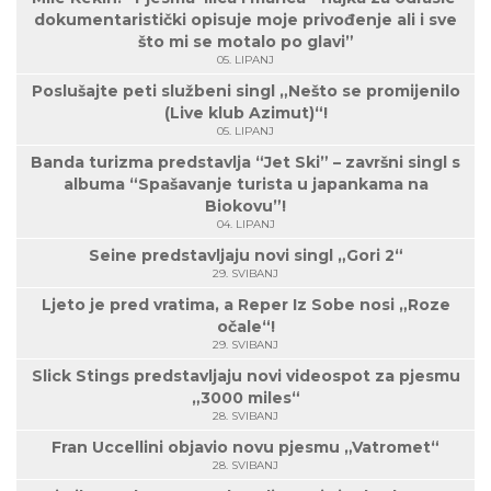
dokumentaristički opisuje moje privođenje ali i sve
što mi se motalo po glavi”
05. LIPANJ
Poslušajte peti službeni singl „Nešto se promijenilo
(Live klub Azimut)“!
05. LIPANJ
Banda turizma predstavlja “Jet Ski” – završni singl s
albuma “Spašavanje turista u japankama na
Biokovu”!
04. LIPANJ
Seine predstavljaju novi singl „Gori 2“
29. SVIBANJ
Ljeto je pred vratima, a Reper Iz Sobe nosi „Roze
očale“!
29. SVIBANJ
Slick Stings predstavljaju novi videospot za pjesmu
„3000 miles“
28. SVIBANJ
Fran Uccellini objavio novu pjesmu „Vatromet“
28. SVIBANJ