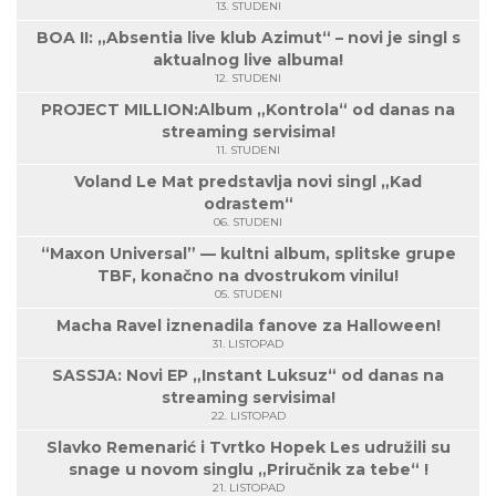
13. STUDENI
BOA II: „Absentia live klub Azimut“ – novi je singl s
aktualnog live albuma!
12. STUDENI
PROJECT MILLION:Album „Kontrola“ od danas na
streaming servisima!
11. STUDENI
Voland Le Mat predstavlja novi singl „Kad
odrastem“
06. STUDENI
“Maxon Universal” — kultni album, splitske grupe
TBF, konačno na dvostrukom vinilu!
05. STUDENI
Macha Ravel iznenadila fanove za Halloween!
31. LISTOPAD
SASSJA: Novi EP „Instant Luksuz“ od danas na
streaming servisima!
22. LISTOPAD
Slavko Remenarić i Tvrtko Hopek Les udružili su
snage u novom singlu „Priručnik za tebe“ !
21. LISTOPAD