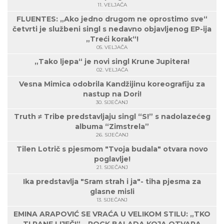
11. VELJAČA
FLUENTES: „Ako jedno drugom ne oprostimo sve“
četvrti je službeni singl s nedavno objavljenog EP-ija
„Treći korak“!
05. VELJAČA
„Tako ljepa“ je novi singl Krune Jupitera!
02. VELJAČA
Vesna Mimica odobrila Kandžijinu koreografiju za
nastup na Dori!
30. SIJEČANJ
Truth ≠ Tribe predstavljaju singl “S!” s nadolazećeg
albuma “Zimstrela”
26. SIJEČANJ
Tilen Lotrič s pjesmom "Tvoja budala" otvara novo
poglavlje!
21. SIJEČANJ
Ika predstavlja "Sram strah i ja"- tiha pjesma za
glasne misli
13. SIJEČANJ
EMINA ARAPOVIĆ SE VRAĆA U VELIKOM STILU: „TKO
TI RANE LIJEČI“ – ROCK BALADA KOJA OTVARA