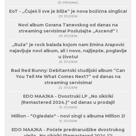
03. PROSINAC
EoT - „Čuješ li sve je bliže“ je nova božićna singlica!
29. STUDENI
Novi album Gorana Tanevskog od danas na
streaming servisima! Poslušajte „Ascend“ !
29. STUDENI
„Ruža“ je rock balada kojom nam Emina Arapović
najavljuje novi album, ali i novo, najljepše, poglavlje
u životu!
25. STUDENI
Bad Red Bunny: Debitantski studijski album “Can
You Tell Me What Comes Next?” od danas na
streaming servisima!
22. STUDENI
EDO MAAJKA - Dvostruki LP „No sikiriki
(Remastered 2024.)“ od danas u prodaji!
15. STUDENI
Million - "Ogledalo" - novi singl s albuma Million 2!
15. STUDENI
EDO MAAJKA - Počele prednarudžbe dvostrukog
vinila „No sikiriki (Remastered 2024.)“!