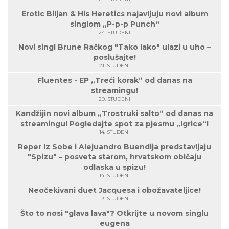
Erotic Biljan & His Heretics najavljuju novi album
singlom „P-p-p Punch“
24. STUDENI
Novi singl Brune Račkog "Tako lako" ulazi u uho –
poslušajte!
21. STUDENI
Fluentes - EP „Treći korak“ od danas na
streamingu!
20. STUDENI
Kandžijin novi album „Trostruki salto“ od danas na
streamingu! Pogledajte spot za pjesmu „Igrice“!
14. STUDENI
Reper Iz Sobe i Alejuandro Buendija predstavljaju
"Spizu" – posveta starom, hrvatskom običaju
odlaska u spizu!
14. STUDENI
Neočekivani duet Jacquesa i obožavateljice!
13. STUDENI
Što to nosi "glava lava"? Otkrijte u novom singlu
eugena