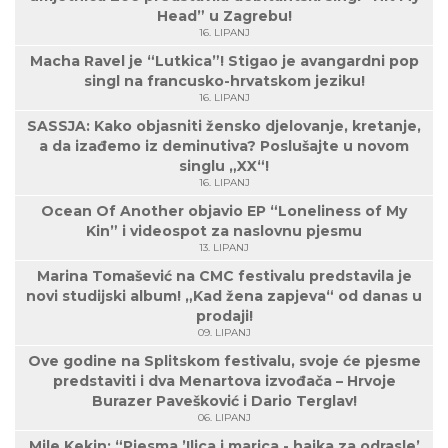
Head” u Zagrebu!
16. LIPANJ
Macha Ravel je “Lutkica”! Stigao je avangardni pop
singl na francusko-hrvatskom jeziku!
16. LIPANJ
SASSJA: Kako objasniti žensko djelovanje, kretanje,
a da izađemo iz deminutiva? Poslušajte u novom
singlu „XX“!
16. LIPANJ
Ocean Of Another objavio EP “Loneliness of My
Kin” i videospot za naslovnu pjesmu
13. LIPANJ
Marina Tomašević na CMC festivalu predstavila je
novi studijski album! „Kad žena zapjeva“ od danas u
prodaji!
09. LIPANJ
Ove godine na Splitskom festivalu, svoje će pjesme
predstaviti i dva Menartova izvođača – Hrvoje
Burazer Pavešković i Dario Terglav!
06. LIPANJ
Mile Kekin: “Pjesma ’Ilica i marica - hajka za odrasle’