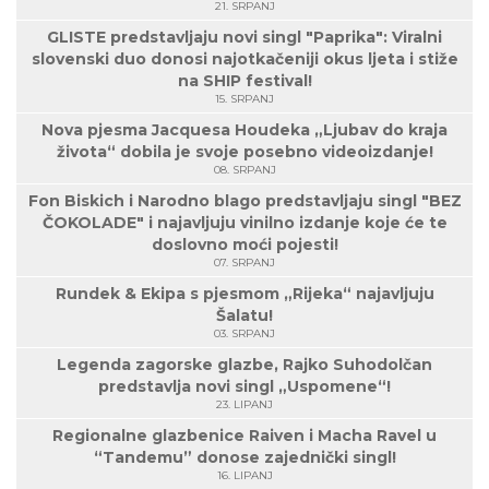
21. SRPANJ
GLISTE predstavljaju novi singl "Paprika": Viralni
slovenski duo donosi najotkačeniji okus ljeta i stiže
na SHIP festival!
15. SRPANJ
Nova pjesma Jacquesa Houdeka „Ljubav do kraja
života“ dobila je svoje posebno videoizdanje!
08. SRPANJ
Fon Biskich i Narodno blago predstavljaju singl "BEZ
ČOKOLADE" i najavljuju vinilno izdanje koje će te
doslovno moći pojesti!
07. SRPANJ
Rundek & Ekipa s pjesmom „Rijeka“ najavljuju
Šalatu!
03. SRPANJ
Legenda zagorske glazbe, Rajko Suhodolčan
predstavlja novi singl „Uspomene“!
23. LIPANJ
Regionalne glazbenice Raiven i Macha Ravel u
“Tandemu” donose zajednički singl!
16. LIPANJ