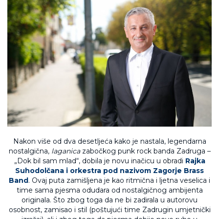
Nakon više od dva desetljeća kako je nastala, legendarna
nostalgična,
laganica
zabočkog punk rock banda Zadruga –
„Dok bil sam mlad“, dobila je novu inačicu u obradi
Rajka
Suhodolčana i orkestra pod nazivom Zagorje Brass
Band
. Ovaj puta zamišljena je kao ritmična i ljetna veselica i
time sama pjesma odudara od nostalgičnog ambijenta
originala. Što zbog toga da ne bi zadirala u autorovu
osobnost, zamisao i stil (poštujući time Zadrugin umjetnički