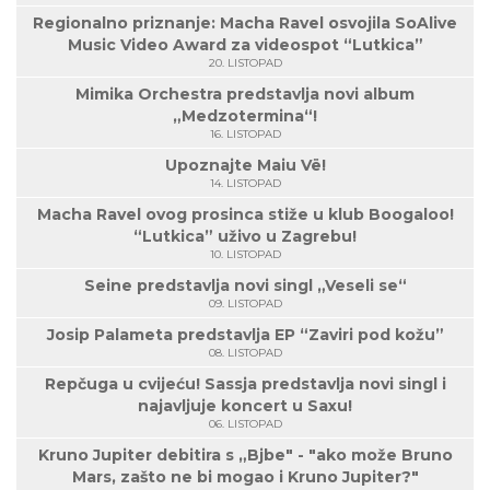
Regionalno priznanje: Macha Ravel osvojila SoAlive
Music Video Award za videospot “Lutkica”
20. LISTOPAD
Mimika Orchestra predstavlja novi album
„Medzotermina“!
16. LISTOPAD
Upoznajte Maiu Vë!
14. LISTOPAD
Macha Ravel ovog prosinca stiže u klub Boogaloo!
“Lutkica” uživo u Zagrebu!
10. LISTOPAD
Seine predstavlja novi singl „Veseli se“
09. LISTOPAD
Josip Palameta predstavlja EP “Zaviri pod kožu”
08. LISTOPAD
Repčuga u cvijeću! Sassja predstavlja novi singl i
najavljuje koncert u Saxu!
06. LISTOPAD
Kruno Jupiter debitira s „Bjbe" - "ako može Bruno
Mars, zašto ne bi mogao i Kruno Jupiter?"