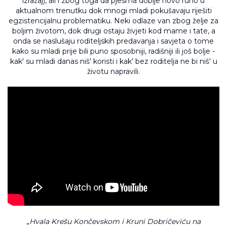
izražaj), ali i zbog toga da pjesma dobije novo ruho u
aktualnom trenutku dok mnogi mladi pokušavaju riješiti
egzistencijalnu problematiku. Neki odlaze van zbog želje za
boljim životom, dok drugi ostaju živjeti kod mame i tate, a
onda se naslušaju roditeljskih predavanja i savjeta o tome
kako su mladi prije bili puno sposobniji, radišniji ili još bolje -
kak' su mladi danas niš' koristi i kak' bez roditelja ne bi niš' u
životu napravili.
„
Hvala Krešu Končevskom i Kruni Dobričeviću na