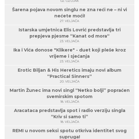
02. OŽUJAK
Šarena pojava novom singlu ne zna reći ne – ni vi
nećete moći!
27. VELJAČA
Istarska umjetnica Elis Lovrić predstavlja tri
prepjeva pjesme “Kanat od mora“
23. VELJAČA
Ika i Vića donose "Klikere" - duet koji pleše kroz
vrijeme i sjećanja
23. VELJAČA
Erotic Biljan & His Heretics imaju novi album
“Practical Sinners“
20. VELJAČA
Martin Žunec ima novi singl “Netko bolji” popraćen
svemirskim spotom
18. VELJAČA
Aracataca predstavlja spot i radio verziju singla
“Kriv si samo ti”
18. VELJAČA
REMI u novom seksi spotu otkriva identitet svog
supruga!