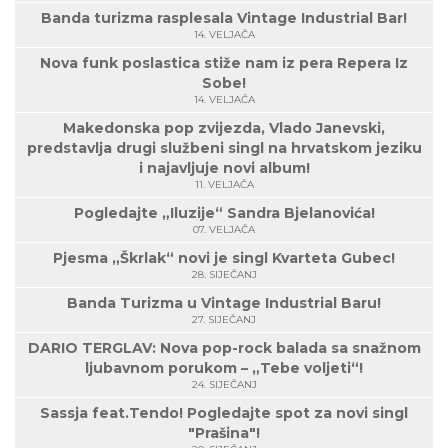
Banda turizma rasplesala Vintage Industrial Bar!
14. VELJAČA
Nova funk poslastica stiže nam iz pera Repera Iz
Sobe!
14. VELJAČA
Makedonska pop zvijezda, Vlado Janevski,
predstavlja drugi službeni singl na hrvatskom jeziku
i najavljuje novi album!
11. VELJAČA
Pogledajte „Iluzije“ Sandra Bjelanovića!
07. VELJAČA
Pjesma „Škrlak“ novi je singl Kvarteta Gubec!
28. SIJEČANJ
Banda Turizma u Vintage Industrial Baru!
27. SIJEČANJ
DARIO TERGLAV: Nova pop-rock balada sa snažnom
ljubavnom porukom – „Tebe voljeti“!
24. SIJEČANJ
Sassja feat.Tendo! Pogledajte spot za novi singl
"Prašina"!