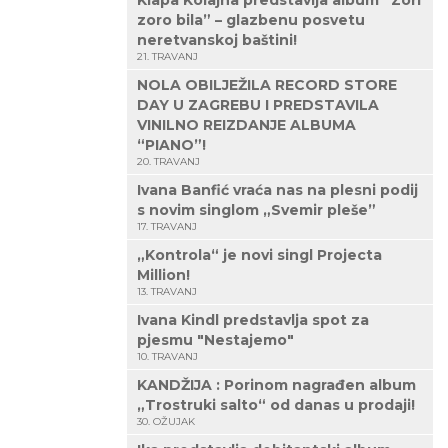
Klapa Kolajna predstavlja album “Zori
zoro bila” – glazbenu posvetu
neretvanskoj baštini!
21. TRAVANJ
NOLA OBILJEŽILA RECORD STORE
DAY U ZAGREBU I PREDSTAVILA
VINILNO REIZDANJE ALBUMA
“PIANO”!
20. TRAVANJ
Ivana Banfić vraća nas na plesni podij
s novim singlom „Svemir pleše”
17. TRAVANJ
„Kontrola“ je novi singl Projecta
Million!
13. TRAVANJ
Ivana Kindl predstavlja spot za
pjesmu "Nestajemo"
10. TRAVANJ
KANDŽIJA : Porinom nagrađen album
„Trostruki salto“ od danas u prodaji!
30. OŽUJAK