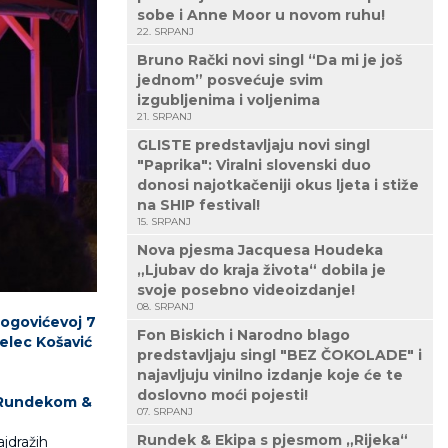
sobe i Anne Moor u novom ruhu!
22. SRPANJ
Bruno Rački novi singl “Da mi je još
jednom” posvećuje svim
izgubljenima i voljenima
21. SRPANJ
GLISTE predstavljaju novi singl
"Paprika": Viralni slovenski duo
donosi najotkačeniji okus ljeta i stiže
na SHIP festival!
15. SRPANJ
Nova pjesma Jacquesa Houdeka
„Ljubav do kraja života“ dobila je
svoje posebno videoizdanje!
08. SRPANJ
ogovićevoj 7
Fon Biskich i Narodno blago
elec Košavić
predstavljaju singl "BEZ ČOKOLADE" i
najavljuju vinilno izdanje koje će te
doslovno moći pojesti!
Rundekom &
07. SRPANJ
Rundek & Ekipa s pjesmom „Rijeka“
ajdražih