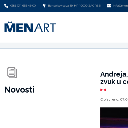
+385 (0)1 659 49 00
Bencekoviceva 19, HR-10000 ZAGREB
info@mena
Andreja,
zvuk u c
Novosti
Objavljeno:
07.0