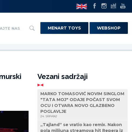
MENART TOYS
WEBSHOP
AJTE NAS
imurski
Vezani sadržaji
MARKO TOMASOVIĆ NOVIM SINGLOM
"TATA MOJ" ODAJE POČAST SVOM
OCU I OTVARA NOVO GLAZBENO
POGLAVLJE
24. SRPANJ
„Tajland“ se vratio kao remix. Nakon
pola milijuna streamova hit Repera iz