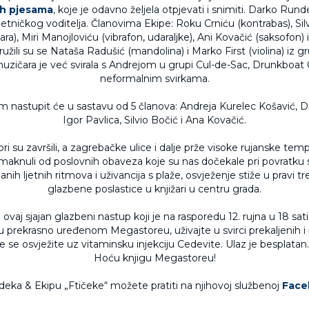
h pjesama
, koje je odavno željela otpjevati i snimiti. Darko Run
tničkog voditelja. Članovima Ekipe: Roku Crniću (kontrabas), Sil
ara), Miri Manojloviću (vibrafon, udaraljke), Ani Kovačić (saksofon) 
družili su se Nataša Radušić (mandolina) i Marko First (violina) iz g
uzičara je već svirala s Andrejom u grupi Cul-de-Sac, Drunkboat 
neformalnim svirkama.
m nastupit će u sastavu od 5 članova: Andreja Kurelec Košavić, 
Igor Pavlica, Silvio Bočić i Ana Kovačić.
ri su završili, a zagrebačke ulice i dalje prže visoke rujanske tem
aknuli od poslovnih obaveza koje su nas dočekale pri povratku s
aganih ljetnih ritmova i uživancija s plaže, osvježenje stiže u pravi tr
glazbene poslastice u knjižari u centru grada.
ovaj sjajan glazbeni nastup koji je na rasporedu 12. rujna u 18 sati
u prekrasno uređenom Megastoreu, uživajte u svirci prekaljenih i
e se osvježite uz vitaminsku injekciju Cedevite. Ulaz je besplatan
Hoću knjigu Megastoreu!
eka & Ekipu „Ftičeke“ možete pratiti na njihovoj službenoj
Face