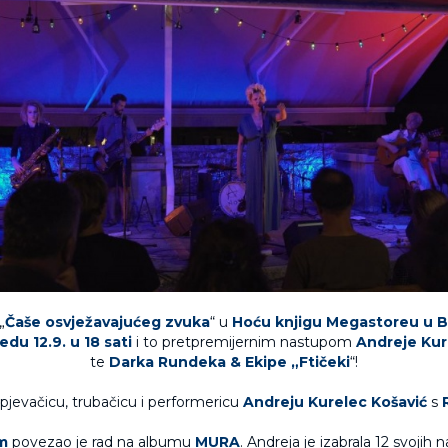
„
Čaše osvježavajućeg zvuka
“ u
Hoću knjigu Megastoreu u B
jedu 12.9. u 18 sati
i to pretpremijernim nastupom
Andreje Kur
te
Darka Rundeka & Ekipe „Ftičeki
“!
jevačicu, trubačicu i performericu
Andreju Kurelec Košavić
s
m
povezao je rad na albumu
MURA
. Andreja je izabrala 12 svojih n