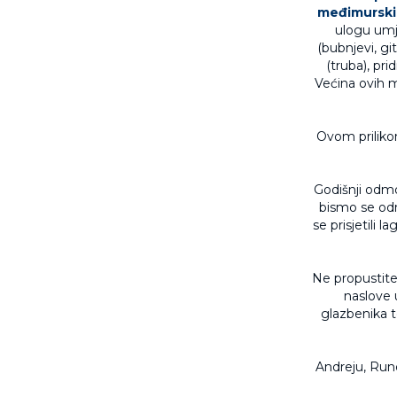
međimurski
ulogu umje
(bubnjevi, git
(truba), pri
Većina ovih m
Ovom priliko
Godišnji odmo
bismo se odm
se prisjetili l
Ne propustite 
naslove 
glazbenika t
Andreju, Rund