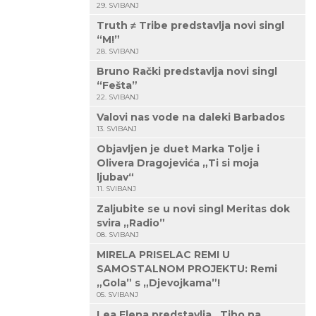
29. SVIBANJ
Truth ≠ Tribe predstavlja novi singl
“M!”
28. SVIBANJ
Bruno Rački predstavlja novi singl
“Fešta”
22. SVIBANJ
Valovi nas vode na daleki Barbados
13. SVIBANJ
Objavljen je duet Marka Tolje i
Olivera Dragojevića „Ti si moja
ljubav“
11. SVIBANJ
Zaljubite se u novi singl Meritas dok
svira „Radio”
08. SVIBANJ
MIRELA PRISELAC REMI U
SAMOSTALNOM PROJEKTU: Remi
„Gola” s „Djevojkama”!
05. SVIBANJ
Lea Elena predstavlja „Tiho na