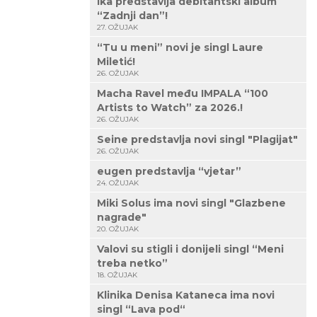
Ika predstavlja debitantski album
“Zadnji dan”!
27. OŽUJAK
“Tu u meni” novi je singl Laure
Miletić!
26. OŽUJAK
Macha Ravel među IMPALA “100
Artists to Watch” za 2026.!
26. OŽUJAK
Seine predstavlja novi singl "Plagijat"
26. OŽUJAK
eugen predstavlja “vjetar”
24. OŽUJAK
Miki Solus ima novi singl "Glazbene
nagrade"
20. OŽUJAK
Valovi su stigli i donijeli singl “Meni
treba netko”
18. OŽUJAK
Klinika Denisa Kataneca ima novi
singl “Lava pod“