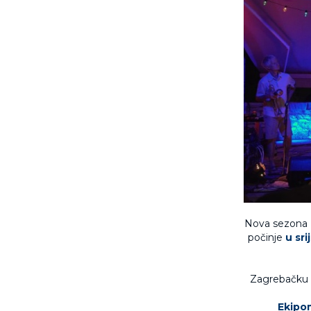
Nova sezona 
počinje
u sri
Zagrebačku p
Ekipo