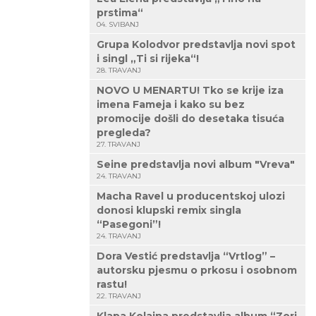
prstima“
04. SVIBANJ
Grupa Kolodvor predstavlja novi spot
i singl „Ti si rijeka“!
28. TRAVANJ
NOVO U MENARTU! Tko se krije iza
imena Fameja i kako su bez
promocije došli do desetaka tisuća
pregleda?
27. TRAVANJ
Seine predstavlja novi album "Vreva"
24. TRAVANJ
Macha Ravel u producentskoj ulozi
donosi klupski remix singla
“Pasegoni”!
24. TRAVANJ
Dora Vestić predstavlja “Vrtlog” –
autorsku pjesmu o prkosu i osobnom
rastu!
22. TRAVANJ