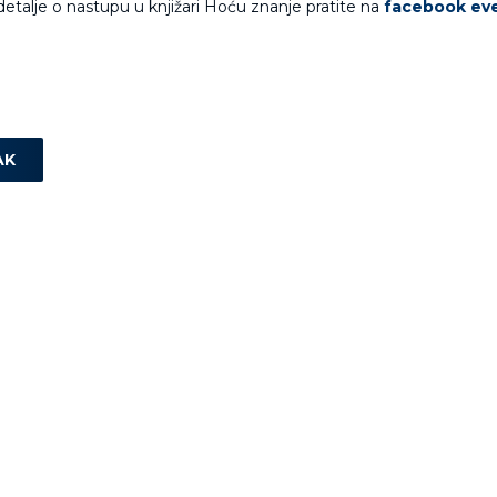
detalje o nastupu u knjižari Hoću znanje pratite na
facebook ev
AK