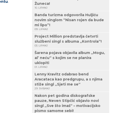
entu
.
Žuneca!
10. LIPANJ
Banda turizma odgovorila Huljiću
novim singlom “Nisan rojen da bude
mi lipo”!
09. LIPANJ
Project Million predstavlja četvrti
službeni singl s albuma „Kontrola“!
03. LIPANJ
Šarena pojava objavila album „Mogu,
al’ neću“ s kojim se ne planira
uklopiti
01. LIPANJ
Lenny Kravitz odabrao bend
Aracataca kao predgrupu, a s njima
stiže singl „Sjeti me se“
29. SVIBANJ
Nakon pet godina diskografske
pauze, Neven Stipčić objavio novi
singl „Sve što imaš“ – motivacijsko
pismo samome sebi!