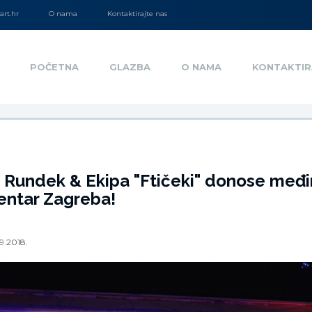
rt.hr
O nama
Kontaktirajte nas
POČETNA
GLAZBA
O NAMA
KONTAKTIR
 Rundek & Ekipa "Ftičeki" donose međ
entar Zagreba!
9.2018.