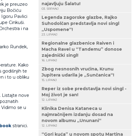
najavljuju Šalatu!
dek je preuzeo
03. SRPANJ
viju Bočiću
i Igoru Pavlici
Legenda zagorske glazbe, Rajko
rupe Cinkuši.
Suhodolčan predstavlja novi singl
Orchestra i na
„Uspomene“!
23. LIPANJ
Regionalne glazbenice Raiven i
Darko Rundek,
Macha Ravel u “Tandemu” donose
zajednički singl!
16. LIPANJ
perature. Kako
Zbog nesnosnih vrućina, Krunu
 godišnjih te
Jupitera udarila je „Sunčanica“!
en i to u obliku
15. LIPANJ
Reper iz sobe predstavlja novi singl -
Moj život je san!
. Listajte nove
12. LIPANJ
 poznatih
. Vidimo se u
Klinika Denisa Kataneca u
najmračnijem izdanju dosad na
novom albumu „Ununani“
book
stranici.
12. LIPANJ
“Gori kuća” u novom spotu Martina