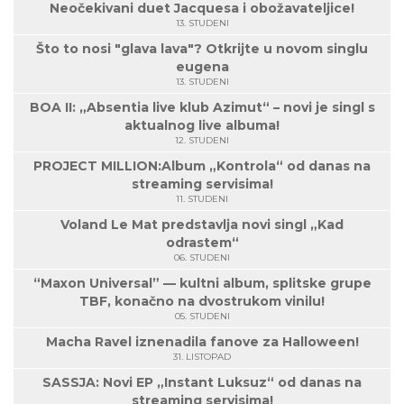
Neočekivani duet Jacquesa i obožavateljice!
13. STUDENI
Što to nosi "glava lava"? Otkrijte u novom singlu
eugena
13. STUDENI
BOA II: „Absentia live klub Azimut“ – novi je singl s
aktualnog live albuma!
12. STUDENI
PROJECT MILLION:Album „Kontrola“ od danas na
streaming servisima!
11. STUDENI
Voland Le Mat predstavlja novi singl „Kad
odrastem“
06. STUDENI
“Maxon Universal” — kultni album, splitske grupe
TBF, konačno na dvostrukom vinilu!
05. STUDENI
Macha Ravel iznenadila fanove za Halloween!
31. LISTOPAD
SASSJA: Novi EP „Instant Luksuz“ od danas na
streaming servisima!