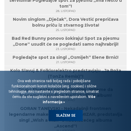
servisima! Pogledajte spot za pjesmu „Ima nešto u
tom“!
28. LISTOPAD
Novim singlom „Dječak“, Dora Vestić prepričava
bolnu priču iz stvarnog života!
25. LISTOPAD
Bad Red Bunny ponovo šokiraju! Spot za pjesmu
„Done“ usudit će se pogledati samo najhrabriji!
23. LISTOPAD
Pogledajte spot za singl „Osmijeh“ Elene Brnić!
21. LISTOPAD
Kolo Slavuj & Folklorelektro predstavjaju „Ja Roža
(TonZa Remix)“!
Ova web stranica radi boljeg rada i poboljšane
18. LISTOPAD
funkcionalnosti koristi kolačiće (eng. cookies) i slične
Grupa Fluentes novim singlom „Vrijeme da
tehnologije. Ako nastavite s pregledom stranice, smatrat
krenemo“ najavljuje treći studijski album!
ćemo da ste suglasni s navedenom uporabom.
Više
17. LISTOPAD
informacija »
GORAN TANEVSKI - Nekadašnji frontmen
legendarne makedonske grupe MIZAR, predstavlja
SLAŽEM SE
singl „Wish a man“ s nadolazećeg albuma
„Ascend“!
11. LISTOPAD