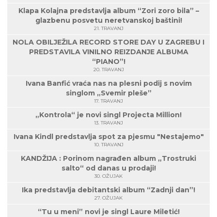
Klapa Kolajna predstavlja album “Zori zoro bila” –
glazbenu posvetu neretvanskoj baštini!
21. TRAVANJ
NOLA OBILJEŽILA RECORD STORE DAY U ZAGREBU I
PREDSTAVILA VINILNO REIZDANJE ALBUMA
“PIANO”!
20. TRAVANJ
Ivana Banfić vraća nas na plesni podij s novim
singlom „Svemir pleše”
17. TRAVANJ
„Kontrola“ je novi singl Projecta Million!
13. TRAVANJ
Ivana Kindl predstavlja spot za pjesmu "Nestajemo"
10. TRAVANJ
KANDŽIJA : Porinom nagrađen album „Trostruki
salto“ od danas u prodaji!
30. OŽUJAK
Ika predstavlja debitantski album “Zadnji dan”!
27. OŽUJAK
“Tu u meni” novi je singl Laure Miletić!