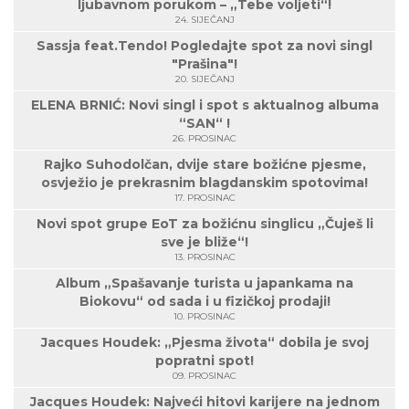
ljubavnom porukom – „Tebe voljeti“!
24. SIJEČANJ
Sassja feat.Tendo! Pogledajte spot za novi singl
"Prašina"!
20. SIJEČANJ
ELENA BRNIĆ: Novi singl i spot s aktualnog albuma
“SAN“ !
26. PROSINAC
Rajko Suhodolčan, dvije stare božićne pjesme,
osvježio je prekrasnim blagdanskim spotovima!
17. PROSINAC
Novi spot grupe EoT za božićnu singlicu „Čuješ li
sve je bliže“!
13. PROSINAC
Album „Spašavanje turista u japankama na
Biokovu“ od sada i u fizičkoj prodaji!
10. PROSINAC
Jacques Houdek: „Pjesma života“ dobila je svoj
popratni spot!
09. PROSINAC
Jacques Houdek: Najveći hitovi karijere na jednom