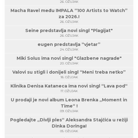
26. OŽUJAK
Macha Ravel među IMPALA “100 Artists to Watch”
za 2026.!
26. OŽUJAK
Seine predstavlja novi singl "Plagijat"
26. OŽUJAK
eugen predstavlja “vjetar”
24. OŽUJAK
Miki Solus ima novi singl "Glazbene nagrade"
20. OŽUJAK
Valovi su stigli i donijeli singl “Meni treba netko”
18. OŽUJAK
Klinika Denisa Kataneca ima novi singl “Lava pod“
17. OŽUJAK
U prodaji je novi album Leona Brenka „Moment in
Time“ !
09. OŽUJAK
Pogledajte „Divlji ples“ Aleksandra Stajčića u režiji
Dinka Doringa!
05. OŽUJAK