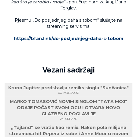
kao što je zarobio i moje“ -
poručuje nam za kraj, Dario
Terglav.
Pjesmu „Do posljednjeg daha s tobom“ slušajte na
streaming servisima:
https://bfan.link/do-posljednjeg-daha-s-tobom
Vezani sadržaji
Kruno Jupiter predstavlja remiks singla "Sunčanica"
06. KOLOVOZ
MARKO TOMASOVIĆ NOVIM SINGLOM "TATA MOJ"
ODAJE POČAST SVOM OCU I OTVARA NOVO
GLAZBENO POGLAVLJE
24. SRPANJ
„Tajland“ se vratio kao remix. Nakon pola milijuna
streamova hit Repera iz sobe i Anne Moor u novom