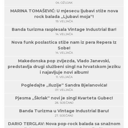
04. OŽUJAK
MARINA TOMAŠEVIĆ: U mjesecu ljubavi stiže nova
rock balada „Ljubavi moja“!
19. VELJAČA
Banda turizma rasplesala Vintage Industrial Bar!
14. VELJAČA
Nova funk poslastica stiže nam iz pera Repera Iz
Sobe!
14. VELJAČA
Makedonska pop zvijezda, Vlado Janevski,
predstavlja drugi službeni singl na hrvatskom jeziku
i najavljuje novi album!
11. VELJAČA
Pogledajte „Iluzije“ Sandra Bjelanovića!
07. VELJAČA
Pjesma „Škrlak“ novi je singl Kvarteta Gubec!
28. SIJEČANJ
Banda Turizma u Vintage Industrial Baru!
27. SIJEČANJ
DARIO TERGLAV: Nova pop-rock balada sa snažnom