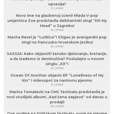
opsesija?
17. LIPANJ
Novo ime na glazbenoj sceni! Mlada V-pop
umjetnica Zoe predstavila debitantski singl “Hit My
Head” u Zagrebu!
16. LIPANJ
Macha Ravel je “Lutkica”! Stigao je avangardni pop
singl na francusko-hrvatskom jeziku!
16. LIPANJ
SASSJA: Kako objasniti žensko djelovanje, kretanje,
a da izađemo iz deminutiva? Poslušajte u novom
singlu „XX“!
16. LIPANJ
Ocean Of Another objavio EP “Loneliness of My
Kin” i videospot za naslovnu pjesmu
13. LIPANJ
Marina Tomašević na CMC festivalu predstavila je
novi studijski album! „Kad žena zapjeva“ od danas u
prodaji!
09. LIPANJ
Ove godine na Splitskom festivalu, svoje će pjesme