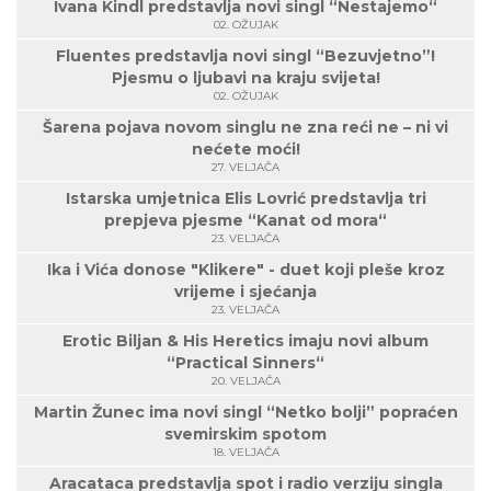
Ivana Kindl predstavlja novi singl “Nestajemo“
02. OŽUJAK
Fluentes predstavlja novi singl “Bezuvjetno”!
Pjesmu o ljubavi na kraju svijeta!
02. OŽUJAK
Šarena pojava novom singlu ne zna reći ne – ni vi
nećete moći!
27. VELJAČA
Istarska umjetnica Elis Lovrić predstavlja tri
prepjeva pjesme “Kanat od mora“
23. VELJAČA
Ika i Vića donose "Klikere" - duet koji pleše kroz
vrijeme i sjećanja
23. VELJAČA
Erotic Biljan & His Heretics imaju novi album
“Practical Sinners“
20. VELJAČA
Martin Žunec ima novi singl “Netko bolji” popraćen
svemirskim spotom
18. VELJAČA
Aracataca predstavlja spot i radio verziju singla