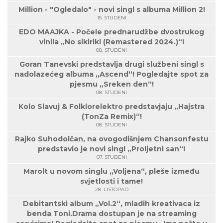
Million - "Ogledalo" - novi singl s albuma Million 2!
15. STUDENI
EDO MAAJKA - Počele prednarudžbe dvostrukog
vinila „No sikiriki (Remastered 2024.)“!
08. STUDENI
Goran Tanevski predstavlja drugi službeni singl s
nadolazećeg albuma „Ascend“! Pogledajte spot za
pjesmu „Sreken den“!
08. STUDENI
Kolo Slavuj & Folklorelektro predstavjaju „Hajstra
(TonZa Remix)“!
08. STUDENI
Rajko Suhodolčan, na ovogodišnjem Chansonfestu
predstavio je novi singl „Proljetni san“!
07. STUDENI
Marolt u novom singlu „Voljena“, pleše između
svjetlosti i tame!
28. LISTOPAD
Debitantski album „Vol.2“, mladih kreativaca iz
benda Toni.Drama dostupan je na streaming