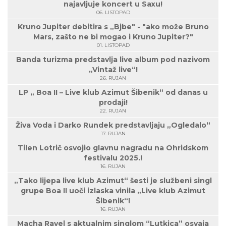
najavljuje koncert u Saxu!
06. LISTOPAD
Kruno Jupiter debitira s „Bjbe" - "ako može Bruno
Mars, zašto ne bi mogao i Kruno Jupiter?"
01. LISTOPAD
Banda turizma predstavlja live album pod nazivom
„Vintaž live“!
26. RUJAN
LP „ Boa II – Live klub Azimut Šibenik“ od danas u
prodaji!
22. RUJAN
Živa Voda i Darko Rundek predstavljaju „Ogledalo“
17. RUJAN
Tilen Lotrič osvojio glavnu nagradu na Ohridskom
festivalu 2025.!
16. RUJAN
„Tako lijepa live klub Azimut“ šesti je službeni singl
grupe Boa II uoči izlaska vinila „Live klub Azimut
Šibenik“!
16. RUJAN
Macha Ravel s aktualnim singlom “Lutkica” osvaja