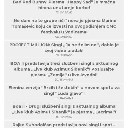
Bad Red Bunny: Pjesma „Happy Sad“ je mračna
himna unutarnje borbe!
13. SVIBANJ
„Ne dam na te grube riči“ nova je pjesma Marine
Tomašević koju će izvesti na ovogodišnjem CMC
festivalu u Vodicama!
06. SVIBANJ
PROJECT MILLION: Singl „Ja ne želim ne“, dobio je
svoj video uradak!
05. SVIBANJ
BOA II predstavlja treći službeni singl s aktualnog
albuma „Live klub Azimut Šibenik“! Poslušajte
pjesmu „Zemlja“ u live izvedbi!
30. TRAVANJ
Elenina verzija “Brzih i žestokih“ u novom spotu za
singl “Luda glavo“!
19. TRAVANJ
Boa II - Drugi službeni singl s aktualnog albuma
„Live klub Azimut Šibenik“ je pjesma „Lacrima“!
11. TRAVANJ
Rajko Suhodolčan predstavlja novi singl i spot –