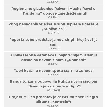
23. LIPANJ
Regionalne glazbenice Raiven i Macha Ravel u
“Tandemu” donose zajednički singl!
16. LIPANJ
Zbog nesnosnih vrućina, Krunu Jupitera udarila je
„Sunčanica“!
15. LIPANJ
Reper iz sobe predstavlja novi singl - Moj život je
san!
12. LIPANJ
Klinika Denisa Kataneca u najmračnijem izdanju
dosad na novom albumu „Ununani“
12. LIPANJ
“Gori kuća” u novom spotu Martina Žuneca!
10. LIPANJ
Banda turizma odgovorila Huljiću novim singlom
“Nisan rojen da bude mi lipo”!
09. LIPANJ
Project Million predstavlja četvrti službeni singl s
albuma „Kontrola“!
03. LIPANJ