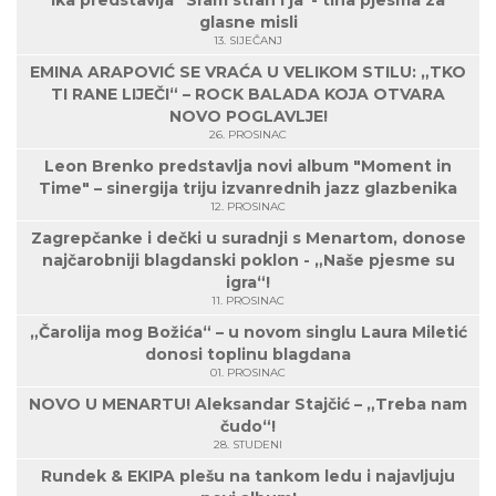
Ika predstavlja "Sram strah i ja"- tiha pjesma za
glasne misli
13. SIJEČANJ
EMINA ARAPOVIĆ SE VRAĆA U VELIKOM STILU: „TKO
TI RANE LIJEČI“ – ROCK BALADA KOJA OTVARA
NOVO POGLAVLJE!
26. PROSINAC
Leon Brenko predstavlja novi album "Moment in
Time" – sinergija triju izvanrednih jazz glazbenika
12. PROSINAC
Zagrepčanke i dečki u suradnji s Menartom, donose
najčarobniji blagdanski poklon - „Naše pjesme su
igra“!
11. PROSINAC
„Čarolija mog Božića“ – u novom singlu Laura Miletić
donosi toplinu blagdana
01. PROSINAC
NOVO U MENARTU! Aleksandar Stajčić – „Treba nam
čudo“!
28. STUDENI
Rundek & EKIPA plešu na tankom ledu i najavljuju