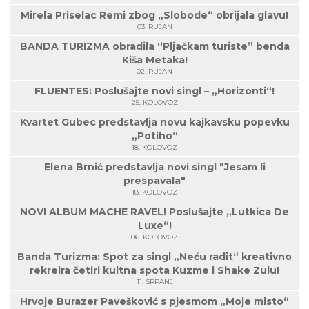
Mirela Priselac Remi zbog „Slobode“ obrijala glavu!
03. RUJAN
BANDA TURIZMA obradila “Pljačkam turiste” benda
Kiša Metaka!
02. RUJAN
FLUENTES: Poslušajte novi singl – „Horizonti“!
25. KOLOVOZ
Kvartet Gubec predstavlja novu kajkavsku popevku
„Potiho“
18. KOLOVOZ
Elena Brnić predstavlja novi singl "Jesam li
prespavala"
18. KOLOVOZ
NOVI ALBUM MACHE RAVEL! Poslušajte „Lutkica De
Luxe“!
06. KOLOVOZ
Banda Turizma: Spot za singl „Neću radit“ kreativno
rekreira četiri kultna spota Kuzme i Shake Zulu!
11. SRPANJ
Hrvoje Burazer Pavešković s pjesmom „Moje misto“