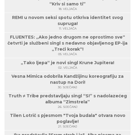
“Kriv si samo ti”
18. VELJAČA
REMI u novom seksi spotu otkriva identitet svog
supruga!
11. VELJAČA
FLUENTES: „Ako jedno drugom ne oprostimo sve“
četvrti je službeni singl s nedavno objavljenog EP-ija
„Treći korak“!
05. VELJAČA
„Tako ljepa“ je novi singl Krune Jupitera!
02. VELJAČA
Vesna Mimica odobrila Kandžijinu koreografiju za
nastup na Dori!
30. SIJEČANJ
Truth ≠ Tribe predstavljaju singl “S!” s nadolazećeg
albuma “Zimstrela”
26. SIJEČANJ
Tilen Lotrič s pjesmom "Tvoja budala" otvara novo
poglavlje!
21. SIJEČANJ