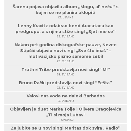
Šarena pojava objavila album „Mogu, al’ neću“ s
kojim se ne planira uklopiti
01. LIPANJ
Lenny Kravitz odabrao bend Aracataca kao
predgrupu, a s njima stiže singl „Sjeti me se“
29. SVIBANJ
Nakon pet godina diskografske pauze, Neven
Stipčić objavio novi singl „Sve što imaš“ –
motivacijsko pismo samome sebi!
29. SVIBANJ
Truth ≠ Tribe predstavlja novi singl “M!”
28. SVIBANJ
Bruno Rački predstavlja novi singl “Fešta”
22. SVIBANJ
Valovi nas vode na daleki Barbados
13. SVIBANJ
Objavljen je duet Marka Tolje i Olivera Dragojevića
„Ti si moja ljubav“
11. SVIBANJ
Zaljubite se u novi singl Meritas dok svira „Radio”