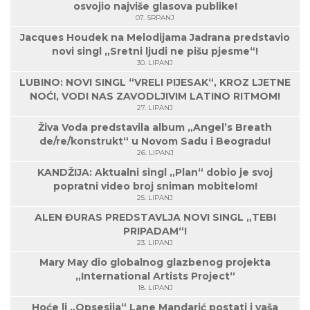
osvojio najviše glasova publike!
07. SRPANJ
Jacques Houdek na Melodijama Jadrana predstavio
novi singl „Sretni ljudi ne pišu pjesme“!
30. LIPANJ
LUBINO: NOVI SINGL “VRELI PIJESAK“, KROZ LJETNE
NOĆI, VODI NAS ZAVODLJIVIM LATINO RITMOM!
27. LIPANJ
Živa Voda predstavila album „Angel’s Breath
de/re/konstrukt“ u Novom Sadu i Beogradu!
26. LIPANJ
KANDŽIJA: Aktualni singl „Plan“ dobio je svoj
popratni video broj sniman mobitelom!
25. LIPANJ
ALEN ĐURAS PREDSTAVLJA NOVI SINGL „TEBI
PRIPADAM“!
23. LIPANJ
Mary May dio globalnog glazbenog projekta
„International Artists Project“
18. LIPANJ
Hoće li „Opsesija“ Lane Mandarić postati i vaša