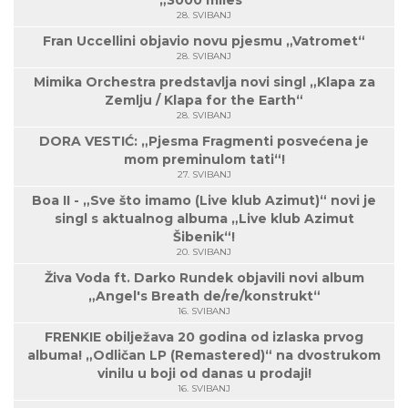
„3000 miles“
28. SVIBANJ
Fran Uccellini objavio novu pjesmu „Vatromet“
28. SVIBANJ
Mimika Orchestra predstavlja novi singl „Klapa za
Zemlju / Klapa for the Earth“
28. SVIBANJ
DORA VESTIĆ: „Pjesma Fragmenti posvećena je
mom preminulom tati“!
27. SVIBANJ
Boa II - „Sve što imamo (Live klub Azimut)“ novi je
singl s aktualnog albuma „Live klub Azimut
Šibenik“!
20. SVIBANJ
Živa Voda ft. Darko Rundek objavili novi album
„Angel's Breath de/re/konstrukt“
16. SVIBANJ
FRENKIE obilježava 20 godina od izlaska prvog
albuma! „Odličan LP (Remastered)“ na dvostrukom
vinilu u boji od danas u prodaji!
16. SVIBANJ