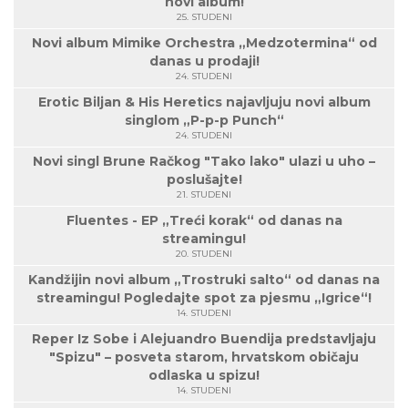
novi album!
25. STUDENI
Novi album Mimike Orchestra „Medzotermina“ od
danas u prodaji!
24. STUDENI
Erotic Biljan & His Heretics najavljuju novi album
singlom „P-p-p Punch“
24. STUDENI
Novi singl Brune Račkog "Tako lako" ulazi u uho –
poslušajte!
21. STUDENI
Fluentes - EP „Treći korak“ od danas na
streamingu!
20. STUDENI
Kandžijin novi album „Trostruki salto“ od danas na
streamingu! Pogledajte spot za pjesmu „Igrice“!
14. STUDENI
Reper Iz Sobe i Alejuandro Buendija predstavljaju
"Spizu" – posveta starom, hrvatskom običaju
odlaska u spizu!
14. STUDENI