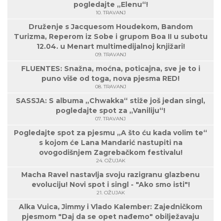
pogledajte „Elenu“!
10. TRAVANJ
Druženje s Jacquesom Houdekom, Bandom
Turizma, Reperom iz Sobe i grupom Boa II u subotu
12.04. u Menart multimedijalnoj knjižari!
09. TRAVANJ
FLUENTES: Snažna, moćna, poticajna, sve je to i
puno više od toga, nova pjesma RED!
08. TRAVANJ
SASSJA: S albuma „Chwakka“ stiže još jedan singl,
pogledajte spot za „Vaniliju“!
07. TRAVANJ
Pogledajte spot za pjesmu „A što ću kada volim te“
s kojom će Lana Mandarić nastupiti na
ovogodišnjem Zagrebačkom festivalu!
24. OŽUJAK
Macha Ravel nastavlja svoju razigranu glazbenu
evoluciju! Novi spot i singl - "Ako smo isti"!
21. OŽUJAK
Alka Vuica, Jimmy i Vlado Kalember: Zajedničkom
pjesmom "Daj da se opet nađemo" obilježavaju