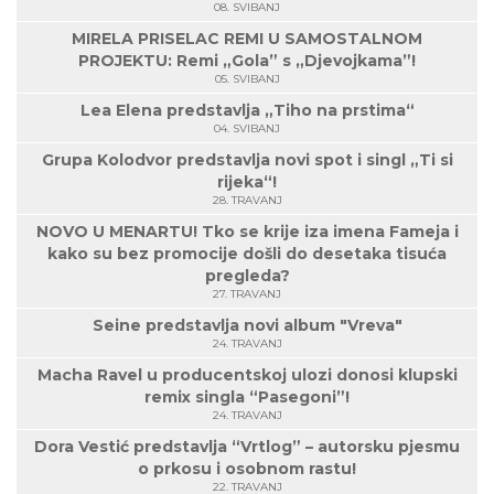
08. SVIBANJ
MIRELA PRISELAC REMI U SAMOSTALNOM
PROJEKTU: Remi „Gola” s „Djevojkama”!
05. SVIBANJ
Lea Elena predstavlja „Tiho na prstima“
04. SVIBANJ
Grupa Kolodvor predstavlja novi spot i singl „Ti si
rijeka“!
28. TRAVANJ
NOVO U MENARTU! Tko se krije iza imena Fameja i
kako su bez promocije došli do desetaka tisuća
pregleda?
27. TRAVANJ
Seine predstavlja novi album "Vreva"
24. TRAVANJ
Macha Ravel u producentskoj ulozi donosi klupski
remix singla “Pasegoni”!
24. TRAVANJ
Dora Vestić predstavlja “Vrtlog” – autorsku pjesmu
o prkosu i osobnom rastu!
22. TRAVANJ