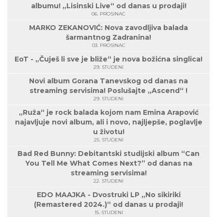
albumu! „Lisinski Live“ od danas u prodaji!
06. PROSINAC
MARKO ZEKANOVIĆ: Nova zavodljiva balada
šarmantnog Zadranina!
03. PROSINAC
EoT - „Čuješ li sve je bliže“ je nova božićna singlica!
29. STUDENI
Novi album Gorana Tanevskog od danas na
streaming servisima! Poslušajte „Ascend“ !
29. STUDENI
„Ruža“ je rock balada kojom nam Emina Arapović
najavljuje novi album, ali i novo, najljepše, poglavlje
u životu!
25. STUDENI
Bad Red Bunny: Debitantski studijski album “Can
You Tell Me What Comes Next?” od danas na
streaming servisima!
22. STUDENI
EDO MAAJKA - Dvostruki LP „No sikiriki
(Remastered 2024.)“ od danas u prodaji!
15. STUDENI