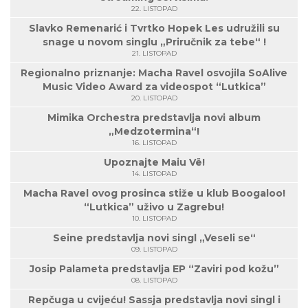
22. LISTOPAD
Slavko Remenarić i Tvrtko Hopek Les udružili su
snage u novom singlu „Priručnik za tebe“ !
21. LISTOPAD
Regionalno priznanje: Macha Ravel osvojila SoAlive
Music Video Award za videospot “Lutkica”
20. LISTOPAD
Mimika Orchestra predstavlja novi album
„Medzotermina“!
16. LISTOPAD
Upoznajte Maiu Vë!
14. LISTOPAD
Macha Ravel ovog prosinca stiže u klub Boogaloo!
“Lutkica” uživo u Zagrebu!
10. LISTOPAD
Seine predstavlja novi singl „Veseli se“
09. LISTOPAD
Josip Palameta predstavlja EP “Zaviri pod kožu”
08. LISTOPAD
Repčuga u cvijeću! Sassja predstavlja novi singl i