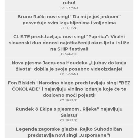
ruhu!
22. SRPANJ
Bruno Rački novi singl “Da mi je još jednom”
posvećuje svim izgubljenima i voljenima
21. SRPANJ
GLISTE predstavljaju novi singl "Paprika": Viralni
slovenski duo donosi najotkačeniji okus ljeta i stiže
na SHIP festival!
15. SRPANJ
Nova pjesma Jacquesa Houdeka „Ljubav do kraja
života“ dobila je svoje posebno videoizdanje!
08. SRPANJ
Fon Biskich i Narodno blago predstavljaju singl "BEZ
ČOKOLADE" i najavljuju vinilno izdanje koje će te
doslovno moći pojesti!
07. SRPANJ
Rundek & Ekipa s pjesmom „Rijeka“ najavljuju
Šalatu!
03. SRPANJ
Legenda zagorske glazbe, Rajko Suhodolčan
predstavlja novi singl „Uspomene“!