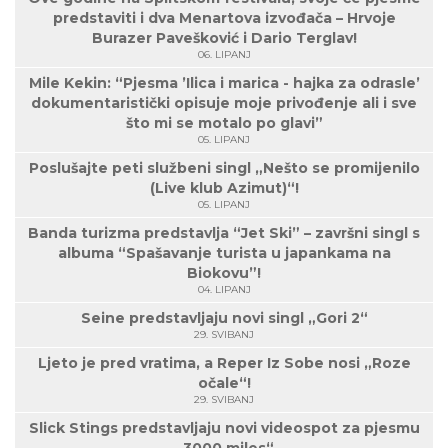
predstaviti i dva Menartova izvođača – Hrvoje
Burazer Pavešković i Dario Terglav!
06. LIPANJ
Mile Kekin: “Pjesma ’Ilica i marica - hajka za odrasle’
dokumentaristički opisuje moje privođenje ali i sve
što mi se motalo po glavi”
05. LIPANJ
Poslušajte peti službeni singl „Nešto se promijenilo
(Live klub Azimut)“!
05. LIPANJ
Banda turizma predstavlja “Jet Ski” – završni singl s
albuma “Spašavanje turista u japankama na
Biokovu”!
04. LIPANJ
Seine predstavljaju novi singl „Gori 2“
29. SVIBANJ
Ljeto je pred vratima, a Reper Iz Sobe nosi „Roze
očale“!
29. SVIBANJ
Slick Stings predstavljaju novi videospot za pjesmu