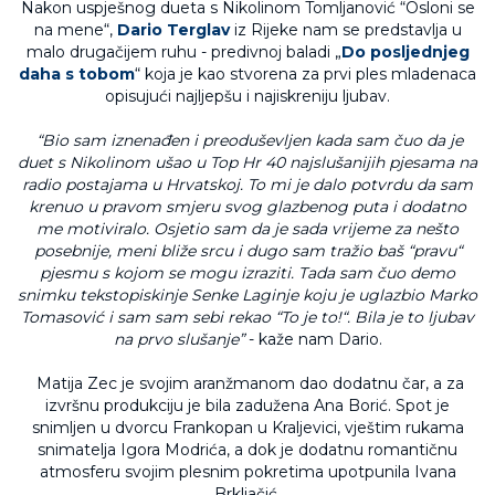
Nakon uspješnog dueta s Nikolinom Tomljanović “Osloni se
na mene“,
Dario Terglav
iz Rijeke nam se predstavlja u
malo drugačijem ruhu - predivnoj baladi „
Do posljednjeg
daha s tobom
“ koja je kao stvorena za prvi ples mladenaca
opisujući najljepšu i najiskreniju ljubav.
“Bio sam iznenađen i preoduševljen kada sam čuo da je
duet s Nikolinom ušao u Top Hr 40 najslušanijih pjesama na
radio postajama u Hrvatskoj. To mi je dalo potvrdu da sam
krenuo u pravom smjeru svog glazbenog puta i dodatno
me motiviralo. Osjetio sam da je sada vrijeme za nešto
posebnije, meni bliže srcu i dugo sam tražio baš “pravu“
pjesmu s kojom se mogu izraziti. Tada sam čuo demo
snimku tekstopiskinje Senke Laginje koju je uglazbio Marko
Tomasović i sam sam sebi rekao “To je to!“. Bila je to ljubav
na prvo slušanje”
- kaže nam Dario.
Matija Zec je svojim aranžmanom dao dodatnu čar, a za
izvršnu produkciju je bila zadužena Ana Borić. Spot je
snimljen u dvorcu Frankopan u Kraljevici, vještim rukama
snimatelja Igora Modrića, a dok je dodatnu romantičnu
atmosferu svojim plesnim pokretima upotpunila Ivana
Brkljačić.