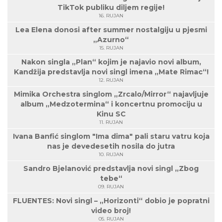
TikTok publiku diljem regije!
16. RUJAN
Lea Elena donosi after summer nostalgiju u pjesmi
„Azurno“
15. RUJAN
Nakon singla „Plan“ kojim je najavio novi album,
Kandžija predstavlja novi singl imena „Mate Rimac“!
12. RUJAN
Mimika Orchestra singlom „Zrcalo/Mirror“ najavljuje
album „Medzotermina“ i koncertnu promociju u
Kinu SC
11. RUJAN
Ivana Banfić singlom "Ima dima" pali staru vatru koja
nas je devedesetih nosila do jutra
10. RUJAN
Sandro Bjelanović predstavlja novi singl „Zbog
tebe“
09. RUJAN
FLUENTES: Novi singl – „Horizonti“ dobio je popratni
video broj!
05. RUJAN