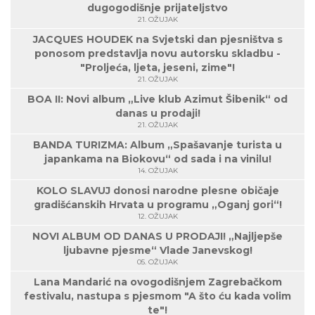
dugogodišnje prijateljstvo
21. OŽUJAK
JACQUES HOUDEK na Svjetski dan pjesništva s
ponosom predstavlja novu autorsku skladbu -
"Proljeća, ljeta, jeseni, zime"!
21. OŽUJAK
BOA II: Novi album „Live klub Azimut Šibenik“ od
danas u prodaji!
21. OŽUJAK
BANDA TURIZMA: Album „Spašavanje turista u
japankama na Biokovu“ od sada i na vinilu!
14. OŽUJAK
KOLO SLAVUJ donosi narodne plesne običaje
gradišćanskih Hrvata u programu „Oganj gori“!
12. OŽUJAK
NOVI ALBUM OD DANAS U PRODAJI! „Najljepše
ljubavne pjesme“ Vlade Janevskog!
05. OŽUJAK
Lana Mandarić na ovogodišnjem Zagrebačkom
festivalu, nastupa s pjesmom "A što ću kada volim
te"!