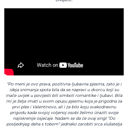
“Po meni je ovo prava, pozitivna ljubavna pjesma, zato je i
ideja snimanja spota bila da se napravi u dvorcu koji su
inače uvijek u povijesti bili simboli romantike i ljubavi. Bila
mi je želja imati u svom opusu pjesmu koja je prigodna za
prvi ples i Valentinovo, ali i za bilo koju svakodnevnu
prigodu kada svojoj voljenoj osobi želimo izraziti svoje
najiskrenije osjećaje. Nadam se da će ovaj singl “Do
posljednjeg daha s tobom“ jednako zarobiti srca slušatelja