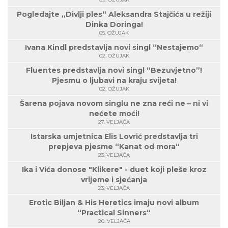
Pogledajte „Divlji ples“ Aleksandra Stajčića u režiji
Dinka Doringa!
05. OŽUJAK
Ivana Kindl predstavlja novi singl “Nestajemo“
02. OŽUJAK
Fluentes predstavlja novi singl “Bezuvjetno”!
Pjesmu o ljubavi na kraju svijeta!
02. OŽUJAK
Šarena pojava novom singlu ne zna reći ne – ni vi
nećete moći!
27. VELJAČA
Istarska umjetnica Elis Lovrić predstavlja tri
prepjeva pjesme “Kanat od mora“
23. VELJAČA
Ika i Vića donose "Klikere" - duet koji pleše kroz
vrijeme i sjećanja
23. VELJAČA
Erotic Biljan & His Heretics imaju novi album
“Practical Sinners“
20. VELJAČA