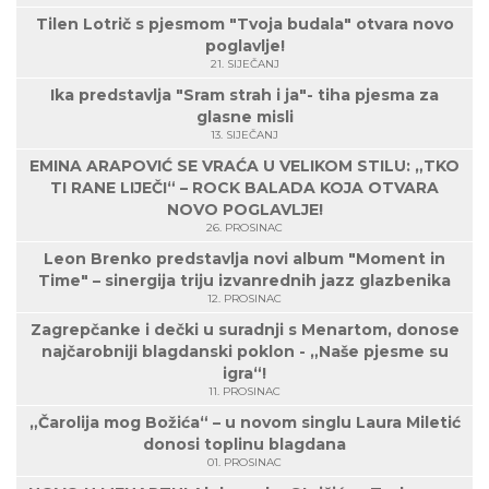
Tilen Lotrič s pjesmom "Tvoja budala" otvara novo
poglavlje!
21. SIJEČANJ
Ika predstavlja "Sram strah i ja"- tiha pjesma za
glasne misli
13. SIJEČANJ
EMINA ARAPOVIĆ SE VRAĆA U VELIKOM STILU: „TKO
TI RANE LIJEČI“ – ROCK BALADA KOJA OTVARA
NOVO POGLAVLJE!
26. PROSINAC
Leon Brenko predstavlja novi album "Moment in
Time" – sinergija triju izvanrednih jazz glazbenika
12. PROSINAC
Zagrepčanke i dečki u suradnji s Menartom, donose
najčarobniji blagdanski poklon - „Naše pjesme su
igra“!
11. PROSINAC
„Čarolija mog Božića“ – u novom singlu Laura Miletić
donosi toplinu blagdana
01. PROSINAC