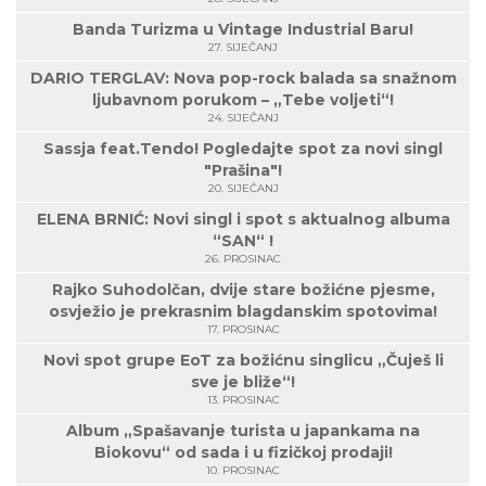
Banda Turizma u Vintage Industrial Baru!
27. SIJEČANJ
DARIO TERGLAV: Nova pop-rock balada sa snažnom
ljubavnom porukom – „Tebe voljeti“!
24. SIJEČANJ
Sassja feat.Tendo! Pogledajte spot za novi singl
"Prašina"!
20. SIJEČANJ
ELENA BRNIĆ: Novi singl i spot s aktualnog albuma
“SAN“ !
26. PROSINAC
Rajko Suhodolčan, dvije stare božićne pjesme,
osvježio je prekrasnim blagdanskim spotovima!
17. PROSINAC
Novi spot grupe EoT za božićnu singlicu „Čuješ li
sve je bliže“!
13. PROSINAC
Album „Spašavanje turista u japankama na
Biokovu“ od sada i u fizičkoj prodaji!
10. PROSINAC