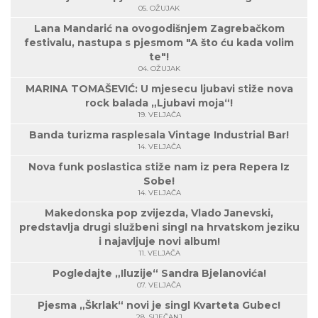
05. OŽUJAK
Lana Mandarić na ovogodišnjem Zagrebačkom
festivalu, nastupa s pjesmom "A što ću kada volim
te"!
04. OŽUJAK
MARINA TOMAŠEVIĆ: U mjesecu ljubavi stiže nova
rock balada „Ljubavi moja“!
19. VELJAČA
Banda turizma rasplesala Vintage Industrial Bar!
14. VELJAČA
Nova funk poslastica stiže nam iz pera Repera Iz
Sobe!
14. VELJAČA
Makedonska pop zvijezda, Vlado Janevski,
predstavlja drugi službeni singl na hrvatskom jeziku
i najavljuje novi album!
11. VELJAČA
Pogledajte „Iluzije“ Sandra Bjelanovića!
07. VELJAČA
Pjesma „Škrlak“ novi je singl Kvarteta Gubec!
28. SIJEČANJ