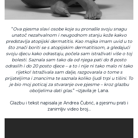
“
Ova pjesma slavi osobe koje su pronašle svoju snagu
unatoč nezahvalnom i neugodnom stanju kože kakvo
predstavlja atopijski dermatitis. Kao majka imam uvid u to
što znači boriti se s atopijskim dermatitisom, a gledajući
svoju djecu kako odrastaju, počela sam istraživati više o toj
bolesti. Saznala sam tako da
od njega pati do 8 posto
odraslih i do 20 posto djece
– a to i nije ni tako malo ni tako
rijetko! Istraživala sam dalje, razgovarala o tome s
prijateljima i znancima te saznala koliko ljudi trpi u tišini. To
je bio moj poticaj za stvaranje ove pjesme – kroz glazbu
oboljelima dati glas
.” –izjavila je Lana.
Glazbu i tekst napisala je Andrea Čubrić, a pjesmu prati i
zanimljiv video broj...