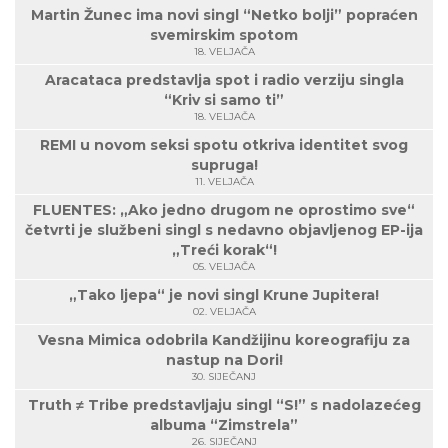
Martin Žunec ima novi singl “Netko bolji” popraćen
svemirskim spotom
18. VELJAČA
Aracataca predstavlja spot i radio verziju singla
“Kriv si samo ti”
18. VELJAČA
REMI u novom seksi spotu otkriva identitet svog
supruga!
11. VELJAČA
FLUENTES: „Ako jedno drugom ne oprostimo sve“
četvrti je službeni singl s nedavno objavljenog EP-ija
„Treći korak“!
05. VELJAČA
„Tako ljepa“ je novi singl Krune Jupitera!
02. VELJAČA
Vesna Mimica odobrila Kandžijinu koreografiju za
nastup na Dori!
30. SIJEČANJ
Truth ≠ Tribe predstavljaju singl “S!” s nadolazećeg
albuma “Zimstrela”
26. SIJEČANJ