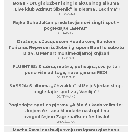
Boa II - Drugi službeni singl s aktualnog albuma
„Live klub Azimut Šibenik“ je pjesma „Lacrima“!
11. TRAVANJ
Rajko Suhodolčan predstavlja novi singl i spot –
pogledajte „Elenu“!
10. TRAVANJ
Druženje s Jacquesom Houdekom, Bandom
Turizma, Reperom iz Sobe i grupom Boa II u subotu
12.04. u Menart multimedijalnoj knjižari!
09. TRAVANJ
FLUENTES: Snažna, moćna, poticajna, sve je to i
puno više od toga, nova pjesma RED!
08. TRAVANJ
SASSJA: S albuma „Chwakka“ stiže još jedan singl,
pogledajte spot za „Vaniliju“!
07. TRAVANJ
Pogledajte spot za pjesmu „A što ću kada volim te“
s kojom će Lana Mandarić nastupiti na
ovogodišnjem Zagrebačkom festivalu!
24. OŽUJAK
Macha Ravel nastavlja svoju razigranu glazbenu