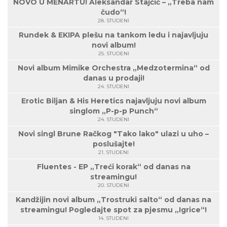
NOVO U MENARTU! Aleksandar Stajčić – „Treba nam
čudo“!
28. STUDENI
Rundek & EKIPA plešu na tankom ledu i najavljuju
novi album!
25. STUDENI
Novi album Mimike Orchestra „Medzotermina“ od
danas u prodaji!
24. STUDENI
Erotic Biljan & His Heretics najavljuju novi album
singlom „P-p-p Punch“
24. STUDENI
Novi singl Brune Račkog "Tako lako" ulazi u uho –
poslušajte!
21. STUDENI
Fluentes - EP „Treći korak“ od danas na
streamingu!
20. STUDENI
Kandžijin novi album „Trostruki salto“ od danas na
streamingu! Pogledajte spot za pjesmu „Igrice“!
14. STUDENI