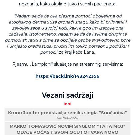
neznanja, kako okoline tako i samih pacijenata.
“Nadam se da će ova pjesma pomoći oboljelima od
atopijskog dermatitisa pronaći snagu kako bi prihvatili i
zavoljeli sebe u svojoj koži, kakve god im izazove ona
zadavala. Istovremeno, nadam se da će i svima drugima
pomoći shvatiti s čime se oboljele osobe svakodnevno bore
i umjesto predrasuda, pružiti im toliko potrebnu podršku i
pomoć.”
za kraj kaže Lana.
Pjesmu „Lampioni“ sluašajte na streamnig servisima:
https://backl.ink/143242356
Vezani sadržaji
Kruno Jupiter predstavlja remiks singla "Sunčanica"
06. KOLOVOZ
MARKO TOMASOVIĆ NOVIM SINGLOM "TATA MOJ"
ODAJE POČAST SVOM OCU I OTVARA NOVO