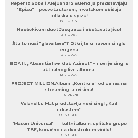
Reper Iz Sobe i Alejuandro Buendija predstavljaju
"Spizu" – posveta starom, hrvatskom običaju
odlaska u spizu!
14. STUDENI
Neočekivani duet Jacquesa i obožavateljice!
13. STUDENI
Što to nosi "glava lava"? Otkrijte u novom singlu
eugena
13. STUDENI
BOA II: „Absentia live klub Azimut“ – novi je singl s
aktualnog live albuma!
12. STUDENI
PROJECT MILLION:Album „Kontrola“ od danas na
streaming servisima!
11. STUDENI
Voland Le Mat predstavlja novi singl „Kad
odrastem“
06. STUDENI
“Maxon Universal” — kultni album, splitske grupe
TBF, konačno na dvostrukom vinilu!
05. STUDENI