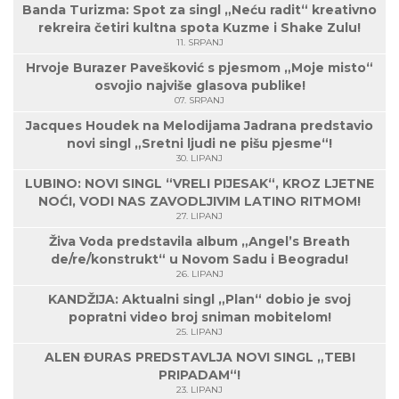
Banda Turizma: Spot za singl „Neću radit“ kreativno
rekreira četiri kultna spota Kuzme i Shake Zulu!
11. SRPANJ
Hrvoje Burazer Pavešković s pjesmom „Moje misto“
osvojio najviše glasova publike!
07. SRPANJ
Jacques Houdek na Melodijama Jadrana predstavio
novi singl „Sretni ljudi ne pišu pjesme“!
30. LIPANJ
LUBINO: NOVI SINGL “VRELI PIJESAK“, KROZ LJETNE
NOĆI, VODI NAS ZAVODLJIVIM LATINO RITMOM!
27. LIPANJ
Živa Voda predstavila album „Angel’s Breath
de/re/konstrukt“ u Novom Sadu i Beogradu!
26. LIPANJ
KANDŽIJA: Aktualni singl „Plan“ dobio je svoj
popratni video broj sniman mobitelom!
25. LIPANJ
ALEN ĐURAS PREDSTAVLJA NOVI SINGL „TEBI
PRIPADAM“!
23. LIPANJ