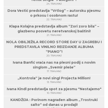
24. TRAVANJ
Dora Vestić predstavlja “Vrtlog” – autorsku pjesmu
o prkosu i osobnom rastu!
22. TRAVANJ
Klapa Kolajna predstavlja album “Zori zoro bila” –
glazbenu posvetu neretvanskoj baštini!
21. TRAVANJ
NOLA OBILJEŽILA RECORD STORE DAY U ZAGREBU I
PREDSTAVILA VINILNO REIZDANJE ALBUMA
“PIANO”!
20. TRAVANJ
Ivana Banfić vraća nas na plesni podij s novim
singlom „Svemir pleše”
17. TRAVANJ
„Kontrola“ je novi singl Projecta Million!
13. TRAVANJ
Ivana Kindl predstavlja spot za pjesmu "Nestajemo"
10. TRAVANJ
KANDŽIJA : Porinom nagrađen album „Trostruki
salto“ od danas u prodaji!