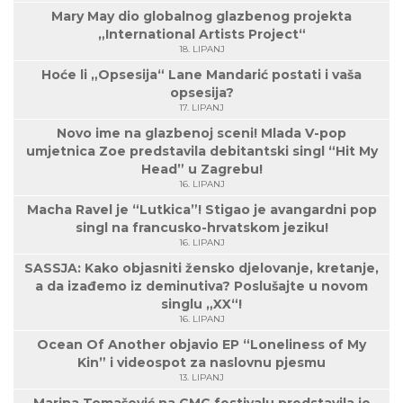
Mary May dio globalnog glazbenog projekta
„International Artists Project“
18. LIPANJ
Hoće li „Opsesija“ Lane Mandarić postati i vaša
opsesija?
17. LIPANJ
Novo ime na glazbenoj sceni! Mlada V-pop
umjetnica Zoe predstavila debitantski singl “Hit My
Head” u Zagrebu!
16. LIPANJ
Macha Ravel je “Lutkica”! Stigao je avangardni pop
singl na francusko-hrvatskom jeziku!
16. LIPANJ
SASSJA: Kako objasniti žensko djelovanje, kretanje,
a da izađemo iz deminutiva? Poslušajte u novom
singlu „XX“!
16. LIPANJ
Ocean Of Another objavio EP “Loneliness of My
Kin” i videospot za naslovnu pjesmu
13. LIPANJ