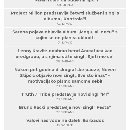
“Nisan rojen da bude mi lipo”!
09. LIPANJ
Project Million predstavlja četvrti službeni singl s
albuma „Kontrola“!
03. LIPANJ
Šarena pojava objavila album „Mogu, al’ neću“ s
kojim se ne planira uklopiti
01. LIPANJ
Lenny Kravitz odabrao bend Aracataca kao
predgrupu, a s njima stiže singl „Sjeti me se“
29. SVIBANJ
Nakon pet godina diskografske pauze, Neven
Stipčić objavio novi singl „Sve što imaš“ –
motivacijsko pismo samome sebi!
29. SVIBANJ
Truth ≠ Tribe predstavlja novi singl “M!”
28. SVIBANJ
Bruno Rački predstavlja novi singl “Fešta”
22. SVIBANJ
Valovi nas vode na daleki Barbados
13. SVIBANJ