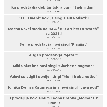
30. OŽUJAK
Ika predstavlja debitantski album “Zadnji dan”!
27. OŽUJAK
“Tu u meni” novi je singl Laure Miletić!
26. OŽUJAK
Macha Ravel među IMPALA “100 Artists to Watch”
za 2026.!
26. OŽUJAK
Seine predstavlja novi singl "Plagijat"
26. OŽUJAK
eugen predstavlja “vjetar”
24. OŽUJAK
Miki Solus ima novi singl "Glazbene nagrade"
20. OŽUJAK
Valovi su stigli i donijeli singl “Meni treba netko”
18. OŽUJAK
Klinika Denisa Kataneca ima novi singl “Lava pod“
17. OŽUJAK
U prodaji je novi album Leona Brenka „Moment in
Time“ !
09. OŽUJAK