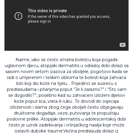
Naime, iako se često smatra bolešću koja pogađa
uglavnom djecu, atopijski dermatitis u odrasloj dobi dolazi sa
sasvim novim setom izazova za oboljele, pogotovo kada se
radi o umjerenim i teškim oblicima te bolesti koja zahvaća
bilo koji dio kože na tijelu. . Pojedinci se susreću s
predrasudama i pitanjima poput “Je li zarazno?” i “Što vam
se dogodilo?”, posebno kad su zahvaćeni izloženi dijelovi
kože poput lica, vrata ili ruku.. To dovodi do osjećaja
izloženosti i srama zbog čega oboljeli često izbjegavaju
društvene događaje, veze, putovanja te propuštaju
poslovne prilike. Atopijski dermatitis u adolescentskoj dobi
često je uzrok zadirkivanja i vršnjačkog nasilja koje može
ostaviti duboke traume.Većina predrasuda dolazi iz