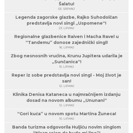
Šalatu!
03. SRPANJ
Legenda zagorske glazbe, Rajko Suhodolčan
predstavlja novi singl „Uspomene“!
23. LIPANJ
Regionalne glazbenice Raiven i Macha Ravel u
“Tandemu” donose zajednički singl!
16. LIPANJ
Zbog nesnosnih vrućina, Krunu Jupitera udarila je
„Sunčanica“!
15. LIPANJ
Reper iz sobe predstavlja novi singl - Moj život je
san!
12. LIPANJ
Klinika Denisa Kataneca u najmračnijem izdanju
dosad na novom albumu „Ununani“
12. LIPANJ
“Gori kuća” u novom spotu Martina Žuneca!
10. LIPANJ
Banda turizma odgovorila Huljiću novim singlom