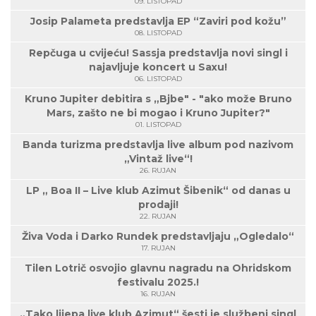
09. LISTOPAD
Josip Palameta predstavlja EP “Zaviri pod kožu”
08. LISTOPAD
Repčuga u cvijeću! Sassja predstavlja novi singl i
najavljuje koncert u Saxu!
06. LISTOPAD
Kruno Jupiter debitira s „Bjbe" - "ako može Bruno
Mars, zašto ne bi mogao i Kruno Jupiter?"
01. LISTOPAD
Banda turizma predstavlja live album pod nazivom
„Vintaž live“!
26. RUJAN
LP „ Boa II – Live klub Azimut Šibenik“ od danas u
prodaji!
22. RUJAN
Živa Voda i Darko Rundek predstavljaju „Ogledalo“
17. RUJAN
Tilen Lotrič osvojio glavnu nagradu na Ohridskom
festivalu 2025.!
16. RUJAN
„Tako lijepa live klub Azimut“ šesti je službeni singl