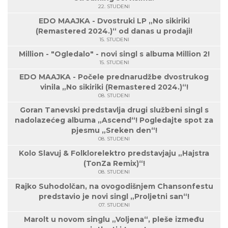
22. STUDENI
EDO MAAJKA - Dvostruki LP „No sikiriki
(Remastered 2024.)“ od danas u prodaji!
15. STUDENI
Million - "Ogledalo" - novi singl s albuma Million 2!
15. STUDENI
EDO MAAJKA - Počele prednarudžbe dvostrukog
vinila „No sikiriki (Remastered 2024.)“!
08. STUDENI
Goran Tanevski predstavlja drugi službeni singl s
nadolazećeg albuma „Ascend“! Pogledajte spot za
pjesmu „Sreken den“!
08. STUDENI
Kolo Slavuj & Folklorelektro predstavjaju „Hajstra
(TonZa Remix)“!
08. STUDENI
Rajko Suhodolčan, na ovogodišnjem Chansonfestu
predstavio je novi singl „Proljetni san“!
07. STUDENI
Marolt u novom singlu „Voljena“, pleše između