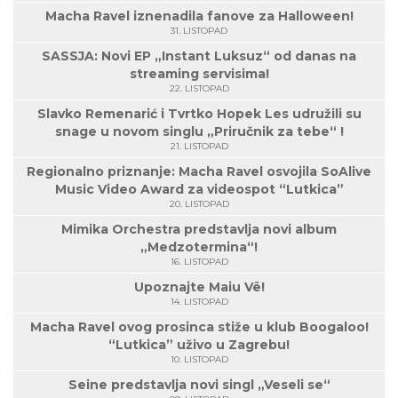
Macha Ravel iznenadila fanove za Halloween!
31. LISTOPAD
SASSJA: Novi EP „Instant Luksuz“ od danas na
streaming servisima!
22. LISTOPAD
Slavko Remenarić i Tvrtko Hopek Les udružili su
snage u novom singlu „Priručnik za tebe“ !
21. LISTOPAD
Regionalno priznanje: Macha Ravel osvojila SoAlive
Music Video Award za videospot “Lutkica”
20. LISTOPAD
Mimika Orchestra predstavlja novi album
„Medzotermina“!
16. LISTOPAD
Upoznajte Maiu Vë!
14. LISTOPAD
Macha Ravel ovog prosinca stiže u klub Boogaloo!
“Lutkica” uživo u Zagrebu!
10. LISTOPAD
Seine predstavlja novi singl „Veseli se“