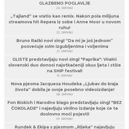
GLAZBENO POGLAVLJE
24. SRPANJ
„Tajland“ se vratio kao remix. Nakon pola milijuna
streamova hit Repera iz sobe i Anne Moor u novom
ruhu!
22. SRPANJ
Bruno Rački novi singl “Da mi je još jednom”
posvećuje svim izgubljenima i voljenima
21. SRPANJ
GLISTE predstavljaju novi singl "Paprika": Viralni
slovenski duo donosi najotkačeniji okus ljeta i stiže
na SHIP festival!
15. SRPANJ
Nova pjesma Jacquesa Houdeka „Ljubav do kraja
života“ dobila je svoje posebno videoizdanje!
08. SRPANJ
Fon Biskich i Narodno blago predstavljaju singl "BEZ
ČOKOLADE" i najavljuju vinilno izdanje koje će te
doslovno moći pojesti!
07. SRPANJ
Rundek & Ekipa s pjesmom „Rijeka“ najavljuju