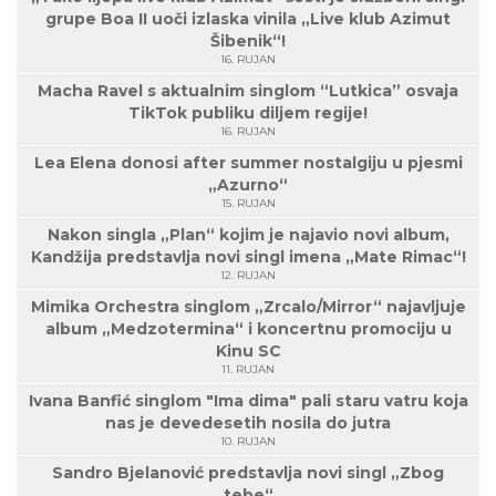
grupe Boa II uoči izlaska vinila „Live klub Azimut
Šibenik“!
16. RUJAN
Macha Ravel s aktualnim singlom “Lutkica” osvaja
TikTok publiku diljem regije!
16. RUJAN
Lea Elena donosi after summer nostalgiju u pjesmi
„Azurno“
15. RUJAN
Nakon singla „Plan“ kojim je najavio novi album,
Kandžija predstavlja novi singl imena „Mate Rimac“!
12. RUJAN
Mimika Orchestra singlom „Zrcalo/Mirror“ najavljuje
album „Medzotermina“ i koncertnu promociju u
Kinu SC
11. RUJAN
Ivana Banfić singlom "Ima dima" pali staru vatru koja
nas je devedesetih nosila do jutra
10. RUJAN
Sandro Bjelanović predstavlja novi singl „Zbog
tebe“