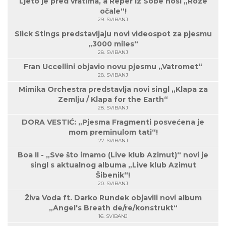
Ljeto je pred vratima, a Reper Iz Sobe nosi „Roze
očale“!
29. SVIBANJ
Slick Stings predstavljaju novi videospot za pjesmu
„3000 miles“
28. SVIBANJ
Fran Uccellini objavio novu pjesmu „Vatromet“
28. SVIBANJ
Mimika Orchestra predstavlja novi singl „Klapa za
Zemlju / Klapa for the Earth“
28. SVIBANJ
DORA VESTIĆ: „Pjesma Fragmenti posvećena je
mom preminulom tati“!
27. SVIBANJ
Boa II - „Sve što imamo (Live klub Azimut)“ novi je
singl s aktualnog albuma „Live klub Azimut
Šibenik“!
20. SVIBANJ
Živa Voda ft. Darko Rundek objavili novi album
„Angel's Breath de/re/konstrukt“
16. SVIBANJ