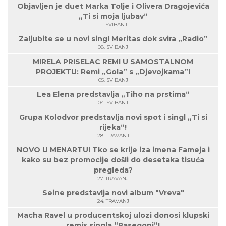
Objavljen je duet Marka Tolje i Olivera Dragojevića
„Ti si moja ljubav“
11. SVIBANJ
Zaljubite se u novi singl Meritas dok svira „Radio”
08. SVIBANJ
MIRELA PRISELAC REMI U SAMOSTALNOM
PROJEKTU: Remi „Gola” s „Djevojkama”!
05. SVIBANJ
Lea Elena predstavlja „Tiho na prstima“
04. SVIBANJ
Grupa Kolodvor predstavlja novi spot i singl „Ti si
rijeka“!
28. TRAVANJ
NOVO U MENARTU! Tko se krije iza imena Fameja i
kako su bez promocije došli do desetaka tisuća
pregleda?
27. TRAVANJ
Seine predstavlja novi album "Vreva"
24. TRAVANJ
Macha Ravel u producentskoj ulozi donosi klupski
remix singla “Pasegoni”!