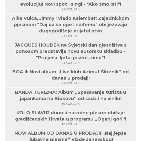
evoluciju! Novi spot i singl - "Ako smo isti"!
21. OŽUJAK
Alka Vuica, Jimmy i Vlado Kalember: Zajedničkom
pjesmom "Daj da se opet nađemo" obilježavaju
dugogodišnje prijateljstvo
21. OŽUJAK
JACQUES HOUDEK na Svjetski dan pjesništva s
ponosom predstavlja novu autorsku skladbu -
"Proljeća, ljeta, jeseni, zime"!
21. OŽUJAK
BOA II: Novi album „Live klub Azimut Šibenik“ od
danas u prodaji!
21. OŽUJAK
BANDA TURIZMA: Album „Spašavanje turista u
japankama na Biokovu“ od sada i na vinilu!
14. OŽUJAK
KOLO SLAVUJ donosi narodne plesne običaje
gradišćanskih Hrvata u programu „Oganj gori“!
12. OŽUJAK
NOVI ALBUM OD DANAS U PRODAJI! „Najljepše
ljubavne pjesme“ Vlade Janevskog!