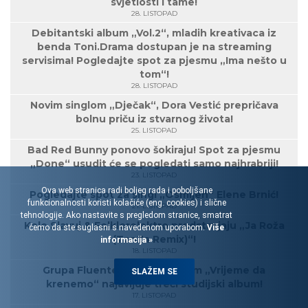
svjetlosti i tame!
28. LISTOPAD
Debitantski album „Vol.2“, mladih kreativaca iz
benda Toni.Drama dostupan je na streaming
servisima! Pogledajte spot za pjesmu „Ima nešto u
tom“!
28. LISTOPAD
Novim singlom „Dječak“, Dora Vestić prepričava
bolnu priču iz stvarnog života!
25. LISTOPAD
Bad Red Bunny ponovo šokiraju! Spot za pjesmu
„Done“ usudit će se pogledati samo najhrabriji!
23. LISTOPAD
Ova web stranica radi boljeg rada i poboljšane
Pogledajte spot za singl „Osmijeh“ Elene Brnić!
funkcionalnosti koristi kolačiće (eng. cookies) i slične
21. LISTOPAD
tehnologije. Ako nastavite s pregledom stranice, smatrat
Kolo Slavuj & Folklorelektro predstavjaju „Ja Roža
ćemo da ste suglasni s navedenom uporabom.
Više
(TonZa Remix)“!
informacija »
18. LISTOPAD
Grupa Fluentes novim singlom „Vrijeme da
SLAŽEM SE
krenemo“ najavljuje treći studijski album!
17. LISTOPAD