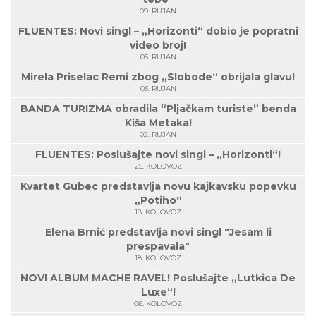
09. RUJAN
FLUENTES: Novi singl – „Horizonti“ dobio je popratni
video broj!
05. RUJAN
Mirela Priselac Remi zbog „Slobode“ obrijala glavu!
03. RUJAN
BANDA TURIZMA obradila “Pljačkam turiste” benda
Kiša Metaka!
02. RUJAN
FLUENTES: Poslušajte novi singl – „Horizonti“!
25. KOLOVOZ
Kvartet Gubec predstavlja novu kajkavsku popevku
„Potiho“
18. KOLOVOZ
Elena Brnić predstavlja novi singl "Jesam li
prespavala"
18. KOLOVOZ
NOVI ALBUM MACHE RAVEL! Poslušajte „Lutkica De
Luxe“!
06. KOLOVOZ