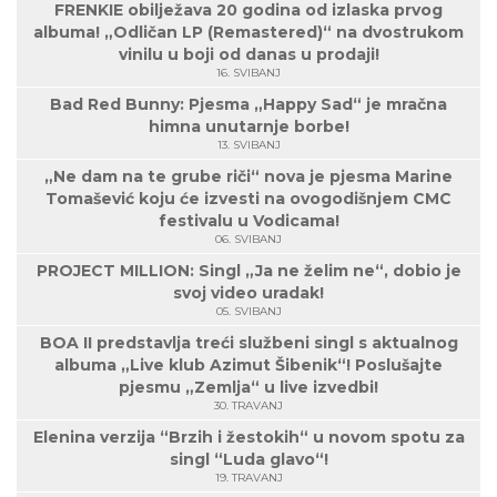
FRENKIE obilježava 20 godina od izlaska prvog
albuma! „Odličan LP (Remastered)“ na dvostrukom
vinilu u boji od danas u prodaji!
16. SVIBANJ
Bad Red Bunny: Pjesma „Happy Sad“ je mračna
himna unutarnje borbe!
13. SVIBANJ
„Ne dam na te grube riči“ nova je pjesma Marine
Tomašević koju će izvesti na ovogodišnjem CMC
festivalu u Vodicama!
06. SVIBANJ
PROJECT MILLION: Singl „Ja ne želim ne“, dobio je
svoj video uradak!
05. SVIBANJ
BOA II predstavlja treći službeni singl s aktualnog
albuma „Live klub Azimut Šibenik“! Poslušajte
pjesmu „Zemlja“ u live izvedbi!
30. TRAVANJ
Elenina verzija “Brzih i žestokih“ u novom spotu za
singl “Luda glavo“!
19. TRAVANJ