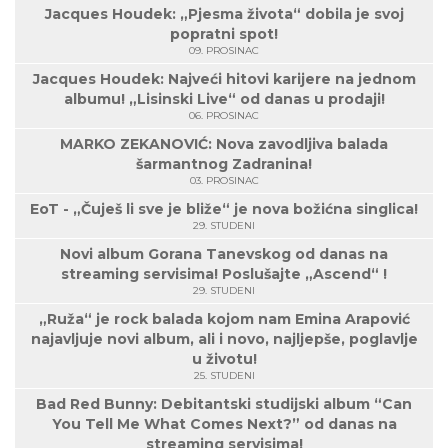
Jacques Houdek: „Pjesma života“ dobila je svoj
popratni spot!
09. PROSINAC
Jacques Houdek: Najveći hitovi karijere na jednom
albumu! „Lisinski Live“ od danas u prodaji!
06. PROSINAC
MARKO ZEKANOVIĆ: Nova zavodljiva balada
šarmantnog Zadranina!
03. PROSINAC
EoT - „Čuješ li sve je bliže“ je nova božićna singlica!
29. STUDENI
Novi album Gorana Tanevskog od danas na
streaming servisima! Poslušajte „Ascend“ !
29. STUDENI
„Ruža“ je rock balada kojom nam Emina Arapović
najavljuje novi album, ali i novo, najljepše, poglavlje
u životu!
25. STUDENI
Bad Red Bunny: Debitantski studijski album “Can
You Tell Me What Comes Next?” od danas na
streaming servisima!