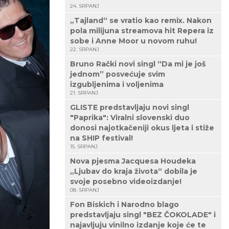
24. SRPANJ
„Tajland“ se vratio kao remix. Nakon
pola milijuna streamova hit Repera iz
sobe i Anne Moor u novom ruhu!
22. SRPANJ
Bruno Rački novi singl “Da mi je još
jednom” posvećuje svim
izgubljenima i voljenima
21. SRPANJ
GLISTE predstavljaju novi singl
"Paprika": Viralni slovenski duo
donosi najotkačeniji okus ljeta i stiže
na SHIP festival!
15. SRPANJ
Nova pjesma Jacquesa Houdeka
„Ljubav do kraja života“ dobila je
svoje posebno videoizdanje!
08. SRPANJ
Fon Biskich i Narodno blago
predstavljaju singl "BEZ ČOKOLADE" i
najavljuju vinilno izdanje koje će te