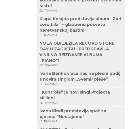
autorsku pjesmu o prkosu i osobnom
rastu!
22. TRAVANJ
Klapa Kolajna predstavlja album “Zori
zoro bila” – glazbenu posvetu
neretvanskoj baštini!
21. TRAVANJ
NOLA OBILJEŽILA RECORD STORE
DAY U ZAGREBU I PREDSTAVILA
VINILNO REIZDANJE ALBUMA
“PIANO”!
20. TRAVANJ
Ivana Banfić vraća nas na plesni podij
s novim singlom „Svemir pleše”
17. TRAVANJ
„Kontrola“ je novi singl Projecta
Million!
13. TRAVANJ
Ivana Kindl predstavlja spot za
pjesmu "Nestajemo"
10. TRAVANJ