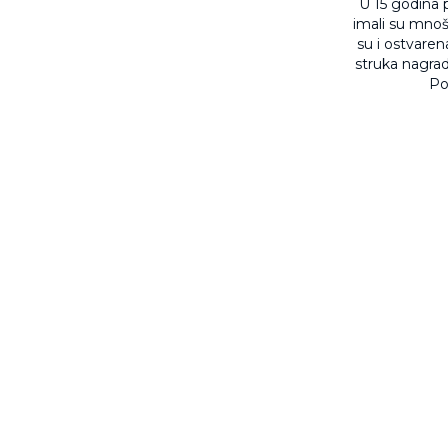
U 15 godina p
imali su mnoš
su i ostvarena
struka nagra
Po