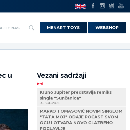
MENART TOYS
WEBSHOP
AJTE NAS
ec u
Vezani sadržaji
Kruno Jupiter predstavlja remiks
singla "Sunčanica"
06. KOLOVOZ
MARKO TOMASOVIĆ NOVIM SINGLOM
"TATA MOJ" ODAJE POČAST SVOM
OCU I OTVARA NOVO GLAZBENO
POGLAVLJE