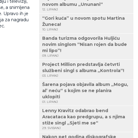
 i televiziji,
novom albumu „Ununani“
e, a snimljena
12. LIPANJ
e. Upravo ih je
“Gori kuća” u novom spotu Martina
ja za nagradu
Žuneca!
ec.
10. LIPANJ
Banda turizma odgovorila Huljiću
novim singlom “Nisan rojen da bude
mi lipo”!
09. LIPANJ
Project Million predstavlja četvrti
službeni singl s albuma „Kontrola“!
03. LIPANJ
Šarena pojava objavila album „Mogu,
al’ neću“ s kojim se ne planira
uklopiti
01. LIPANJ
Lenny Kravitz odabrao bend
Aracataca kao predgrupu, a s njima
stiže singl „Sjeti me se“
29. SVIBANJ
Nakon pet godina diskografske