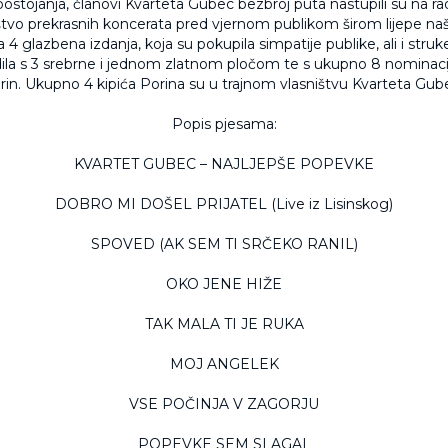
ostojanja, članovi Kvarteta Gubec bezbroj puta nastupili su na radiju
tvo prekrasnih koncerata pred vjernom publikom širom lijepe naš
 4 glazbena izdanja, koja su pokupila simpatije publike, ali i struk
dila s 3 srebrne i jednom zlatnom pločom te s ukupno 8 nominaci
rin. Ukupno 4 kipića Porina su u trajnom vlasništvu Kvarteta Gub
Popis pjesama:
KVARTET GUBEC – NAJLJEPŠE POPEVKE
DOBRO MI DOŠEL PRIJATEL (Live iz Lisinskog)
SPOVED (AK SEM TI SRČEKO RANIL)
OKO JENE HIŽE
TAK MALA TI JE RUKA
MOJ ANGELEK
VSE POČINJA V ZAGORJU
POPEVKE SEM SLAGAL