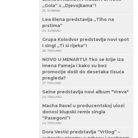
„Gola” s „Djevojkama”!
05. SVIBANJ
Lea Elena predstavlja „Tiho na
prstima“
04. SVIBANJ
Grupa Kolodvor predstavlja novi spot
i singl „Ti si rijeka“!
28. TRAVANJ
NOVO U MENARTU! Tko se krije iza
imena Fameja i kako su bez
promocije došli do desetaka tisuća
pregleda?
27. TRAVANJ
Seine predstavlja novi album "Vreva"
24. TRAVANJ
Macha Ravel u producentskoj ulozi
donosi klupski remix singla
“Pasegoni”!
24. TRAVANJ
Dora Vestić predstavlja “Vrtlog” –