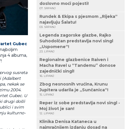
doslovno moći pojesti!
07. SRPANJ
Rundek & Ekipa s pjesmom „Rijeka“
najavljuju Šalatu!
03. SRPANJ
Legenda zagorske glazbe, Rajko
Suhodolčan predstavlja novi singl
vartet Gubec
„Uspomene“!
najboljim
23. LIPANJ
nja 4 albuma,
Regionalne glazbenice Raiven i
“!
Macha Ravel u “Tandemu” donose
zajednički singl!
g prvog susreta
16. LIPANJ
i (Adalbert
pa, nekak se
Zbog nesnosnih vrućina, Krunu
 zimu 2004.
Jupitera udarila je „Sunčanica“!
15. LIPANJ
artet Gubec.
U
i drugi došli
Reper iz sobe predstavlja novi singl -
ublici i svim
Moj život je san!
nju kulturno-
12. LIPANJ
.
Klinika Denisa Kataneca u
najmračnijem izdanju dosad na