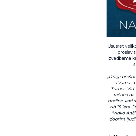
Ususret velik
proslavi
izvedbama ka
s
„Dragi preštim
s Vama i p
Turner, Vid
računa da 
godine, kad s
tih 15 leta 
(Vinko Ančič
dobrim ljudi