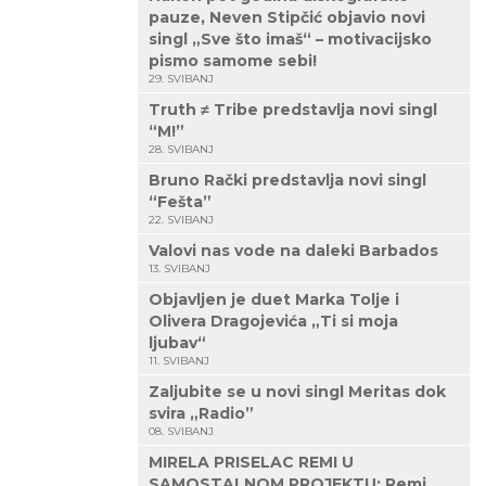
pauze, Neven Stipčić objavio novi
singl „Sve što imaš“ – motivacijsko
pismo samome sebi!
29. SVIBANJ
Truth ≠ Tribe predstavlja novi singl
“M!”
28. SVIBANJ
Bruno Rački predstavlja novi singl
“Fešta”
22. SVIBANJ
Valovi nas vode na daleki Barbados
13. SVIBANJ
Objavljen je duet Marka Tolje i
Olivera Dragojevića „Ti si moja
ljubav“
11. SVIBANJ
Zaljubite se u novi singl Meritas dok
svira „Radio”
08. SVIBANJ
MIRELA PRISELAC REMI U
SAMOSTALNOM PROJEKTU: Remi