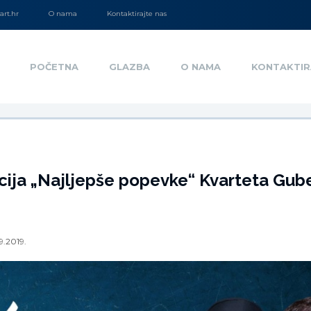
rt.hr
O nama
Kontaktirajte nas
POČETNA
GLAZBA
O NAMA
KONTAKTIR
cija „Najljepše popevke“ Kvarteta Gub
9.2019.