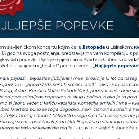
om slavljeničkom koncertu kojim će,
6.listopada
u Lisinskom,
K
ti 15 godina svoga postojanja, predstavljamo vam kompilaciju s po
jkavskih popevki. Riječ je o pjesmama Kvarteta Gubec s dosadaš
ažetih u svojevrsni „best of“ pod nazivom – „
Najljepše popevke
ani pajdaši... pajdašice ljubljene i mile...prošlo je 15 let od naše
opevkom – „Spoved (Ak sem ti srčeko ranil)“. Iako smo nas četir
 Balog, Adam Končić i Rajko Suhodolčan), popevali već i prije sku
je od prve snimljene popevke sve skup i počelo, a bilo je to pred
mo si jednu večer u kafiću kazališta Komedija smislili i ime – Kv
Gubec kvarteta puno se toga dogodilo…neki članovi su otišli, a nek
, Željko Grozaj i Robert Mikša)Od vsega srca fala našoj vjernoj p
ma koji su nas podržavali proteklih 15 godina u stvaranju i očuva
glazbene baštine kajkavske regije.“ –
izjavio je Rajko Suhodolčan