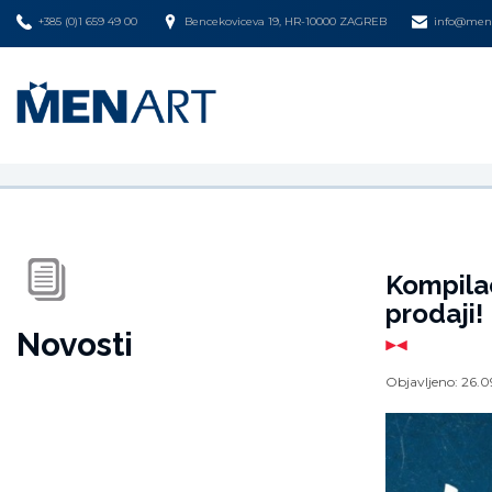
+385 (0)1 659 49 00
Bencekoviceva 19, HR-10000 ZAGREB
info@mena
Kompila
prodaji!
Novosti
Objavljeno:
26.0