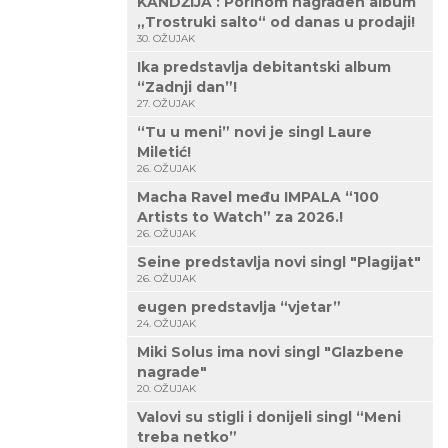
KANDŽIJA : Porinom nagrađen album
„Trostruki salto“ od danas u prodaji!
30. OŽUJAK
Ika predstavlja debitantski album
“Zadnji dan”!
27. OŽUJAK
“Tu u meni” novi je singl Laure
Miletić!
26. OŽUJAK
Macha Ravel među IMPALA “100
Artists to Watch” za 2026.!
26. OŽUJAK
Seine predstavlja novi singl "Plagijat"
26. OŽUJAK
eugen predstavlja “vjetar”
24. OŽUJAK
Miki Solus ima novi singl "Glazbene
nagrade"
20. OŽUJAK
Valovi su stigli i donijeli singl “Meni
treba netko”