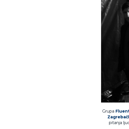
Grupa
Fluen
Zagrebačk
pitanja lj