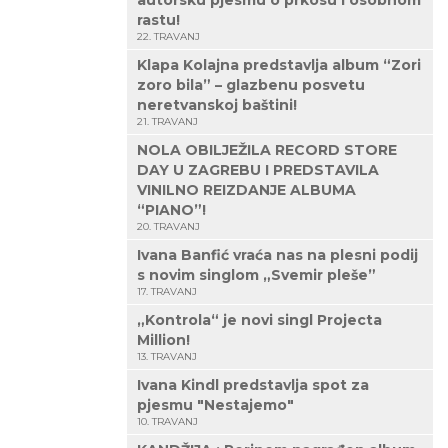
autorsku pjesmu o prkosu i osobnom
rastu!
22. TRAVANJ
Klapa Kolajna predstavlja album “Zori
zoro bila” – glazbenu posvetu
neretvanskoj baštini!
21. TRAVANJ
NOLA OBILJEŽILA RECORD STORE
DAY U ZAGREBU I PREDSTAVILA
VINILNO REIZDANJE ALBUMA
“PIANO”!
20. TRAVANJ
Ivana Banfić vraća nas na plesni podij
s novim singlom „Svemir pleše”
17. TRAVANJ
„Kontrola“ je novi singl Projecta
Million!
13. TRAVANJ
Ivana Kindl predstavlja spot za
pjesmu "Nestajemo"
10. TRAVANJ