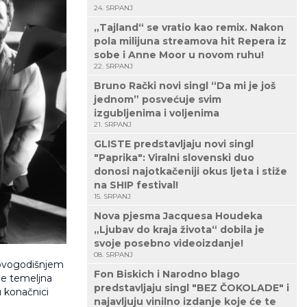
24. SRPANJ
„Tajland“ se vratio kao remix. Nakon
pola milijuna streamova hit Repera iz
sobe i Anne Moor u novom ruhu!
22. SRPANJ
Bruno Rački novi singl “Da mi je još
jednom” posvećuje svim
izgubljenima i voljenima
21. SRPANJ
GLISTE predstavljaju novi singl
"Paprika": Viralni slovenski duo
donosi najotkačeniji okus ljeta i stiže
na SHIP festival!
15. SRPANJ
Nova pjesma Jacquesa Houdeka
„Ljubav do kraja života“ dobila je
svoje posebno videoizdanje!
08. SRPANJ
 ovogodišnjem
Fon Biskich i Narodno blago
je temeljna
predstavljaju singl "BEZ ČOKOLADE" i
u konačnici
najavljuju vinilno izdanje koje će te