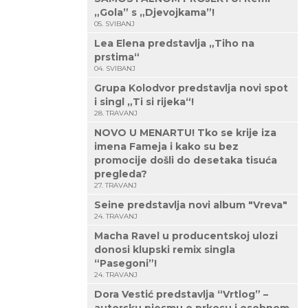
„Gola” s „Djevojkama”!
05. SVIBANJ
Lea Elena predstavlja „Tiho na
prstima“
04. SVIBANJ
Grupa Kolodvor predstavlja novi spot
i singl „Ti si rijeka“!
28. TRAVANJ
NOVO U MENARTU! Tko se krije iza
imena Fameja i kako su bez
promocije došli do desetaka tisuća
pregleda?
27. TRAVANJ
Seine predstavlja novi album "Vreva"
24. TRAVANJ
Macha Ravel u producentskoj ulozi
donosi klupski remix singla
“Pasegoni”!
24. TRAVANJ
Dora Vestić predstavlja “Vrtlog” –