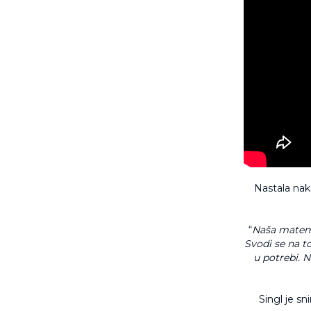
Nastala nak
“
Naša matema
Svodi se na to
u potrebi. 
Singl je sn