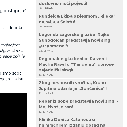
doslovno moći pojesti!
07. SRPANJ
g postojanja?,
Rundek & Ekipa s pjesmom „Rijeka“
najavljuju Šalatu!
03. SRPANJ
n, ali duboko
Legenda zagorske glazbe, Rajko
Suhodolčan predstavlja novi singl
ostojanjem
„Uspomene“!
jivi, dobri,
23. LIPANJ
o sebe zbir je
Regionalne glazbenice Raiven i
Macha Ravel u “Tandemu” donose
zajednički singl!
ko smo sebe
16. LIPANJ
e, ali i u brizi
Zbog nesnosnih vrućina, Krunu
Jupitera udarila je „Sunčanica“!
15. LIPANJ
Reper iz sobe predstavlja novi singl -
Moj život je san!
12. LIPANJ
Klinika Denisa Kataneca u
najmračnijem izdanju dosad na