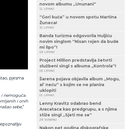
novom albumu „Ununani“
12. LIPANJ
“Gori kuća” u novom spotu Martina
Žuneca!
10. LIPANJ
Banda turizma odgovorila Huljiću
novim singlom “Nisan rojen da bude
mi lipo”!
09. LIPANJ
Project Million predstavlja četvrti
službeni singl s albuma „Kontrola“!
03. LIPANJ
stao, pjesma
Šarena pojava objavila album „Mogu,
al’ neću“ s kojim se ne planira
uklopiti
a i nemoguća.
01. LIPANJ
amljenih i onih
Lenny Kravitz odabrao bend
onašao sebe
,”
Aracataca kao predgrupu, a s njima
stiže singl „Sjeti me se“
29. SVIBANJ
repoznatljiv
Nakon pet godina diskografske