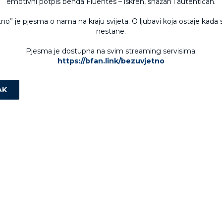
emotivni potpis benda Fluentes – iskren, snažan i autentičan.
no” je pjesma o nama na kraju svijeta. O ljubavi koja ostaje kada
nestane.
Pjesma je dostupna na svim streaming servisima:
https://bfan.link/bezuvjetno
AK