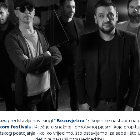
tes
predstavlja novi singl
“Bezuvjetno”
s kojim će nastupiti na
om festivalu.
Riječ je o snažnoj i emotivnoj pjesmi koja propitu
udskog postojanja - koliko vrijedimo, što ostavljamo iza sebe i što 
definira našu životnu jednadžbu.