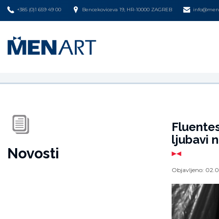
+385 (0)1 659 49 00
Bencekoviceva 19, HR-10000 ZAGREB
info@mena
Fluentes
ljubavi n
Novosti
Objavljeno:
02.0