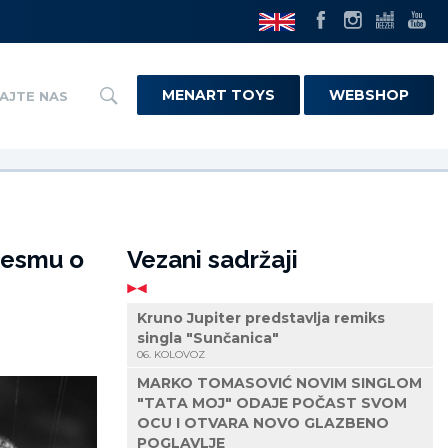
MENART TOYS
WEBSHOP
AJTE NAS
Pjesmu o
Vezani sadržaji
Kruno Jupiter predstavlja remiks
singla "Sunčanica"
06. KOLOVOZ
MARKO TOMASOVIĆ NOVIM SINGLOM
"TATA MOJ" ODAJE POČAST SVOM
OCU I OTVARA NOVO GLAZBENO
POGLAVLJE