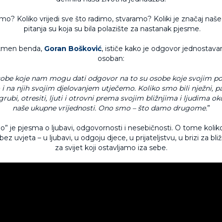
dimo? Koliko vrijedi sve što radimo, stvaramo? Koliki je značaj naše
pitanja su koja su bila polazište za nastanak pjesme.
ntmen benda,
Goran Bošković
, ističe kako je odgovor jednostava
osoban:
sobe koje nam mogu dati odgovor na to su osobe koje svojim p
 na njih svojim djelovanjem utječemo. Koliko smo bili nježni, pažl
grubi, otresiti, ljuti i otrovni prema svojim bližnjima i ljudima ok
naše ukupne vrijednosti. Ono smo – što damo drugome.
”
o” je pjesma o ljubavi, odgovornosti i nesebičnosti. O tome koli
z uvjeta – u ljubavi, u odgoju djece, u prijateljstvu, u brizi za bližnj
za svijet koji ostavljamo iza sebe.