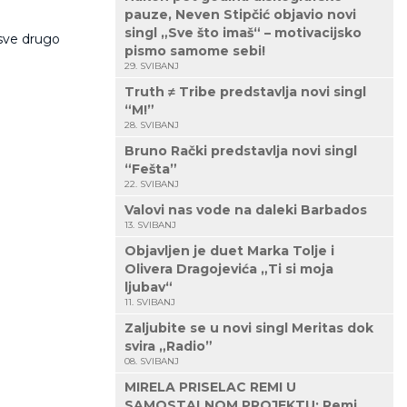
pauze, Neven Stipčić objavio novi
singl „Sve što imaš“ – motivacijsko
 sve drugo
pismo samome sebi!
29. SVIBANJ
Truth ≠ Tribe predstavlja novi singl
“M!”
28. SVIBANJ
Bruno Rački predstavlja novi singl
“Fešta”
22. SVIBANJ
Valovi nas vode na daleki Barbados
13. SVIBANJ
Objavljen je duet Marka Tolje i
Olivera Dragojevića „Ti si moja
ljubav“
11. SVIBANJ
Zaljubite se u novi singl Meritas dok
svira „Radio”
08. SVIBANJ
MIRELA PRISELAC REMI U
SAMOSTALNOM PROJEKTU: Remi