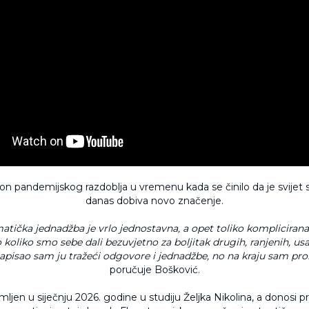
on pandemijskog razdoblja u vremenu kada se činilo da je svijet 
danas dobiva novo značenje.
tička jednadžba je vrlo jednostavna, a opet toliko kompliciran
 koliko smo sebe dali bezuvjetno za boljitak drugih, ranjenih, us
Napisao sam ju tražeći odgovore i jednadžbe, no na kraju sam pr
poručuje Bošković.
imljen u siječnju 2026. godine u studiju Željka Nikolina, a donosi p