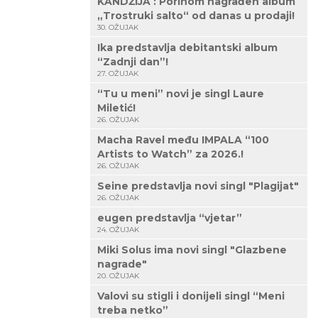
KANDŽIJA : Porinom nagrađen album
„Trostruki salto“ od danas u prodaji!
30. OŽUJAK
Ika predstavlja debitantski album
“Zadnji dan”!
27. OŽUJAK
“Tu u meni” novi je singl Laure
Miletić!
26. OŽUJAK
Macha Ravel među IMPALA “100
Artists to Watch” za 2026.!
26. OŽUJAK
Seine predstavlja novi singl "Plagijat"
26. OŽUJAK
eugen predstavlja “vjetar”
24. OŽUJAK
Miki Solus ima novi singl "Glazbene
nagrade"
20. OŽUJAK
Valovi su stigli i donijeli singl “Meni
treba netko”