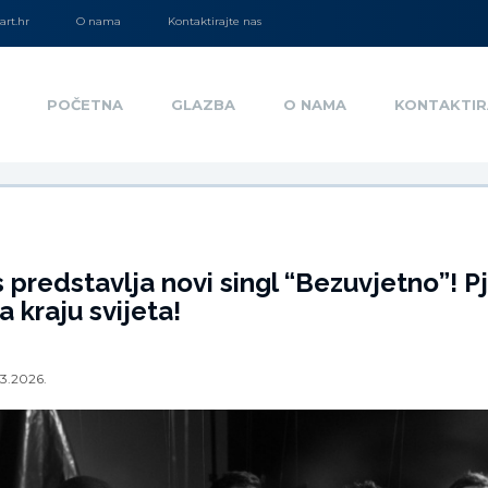
rt.hr
O nama
Kontaktirajte nas
POČETNA
GLAZBA
O NAMA
KONTAKTIR
 predstavlja novi singl “Bezuvjetno”! 
a kraju svijeta!
3.2026.