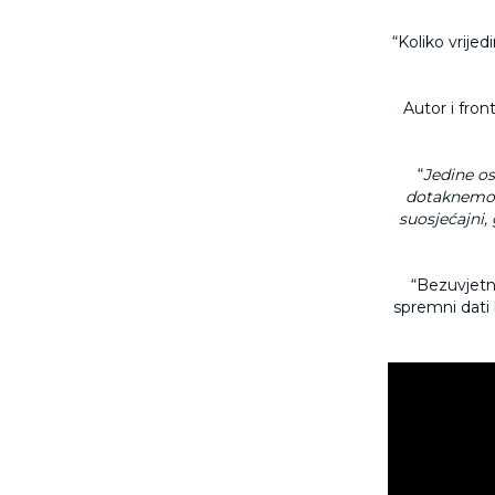
“Koliko vrije
Autor i fro
“
Jedine o
dotaknemo i
suosjećajni, 
“Bezuvjetn
spremni dati be