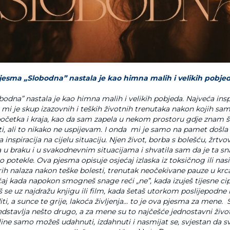
jesma „Slobodna” nastala je kao himna malih i velikih pobje
odna” nastala je kao himna malih i velikih pobjeda. Najveća insp
mi je skup izazovnih i teških životnih trenutaka nakon kojih sam
početka i kraja, kao da sam zapela u nekom prostoru gdje znam 
ti, ali to nikako ne uspijevam. I onda mi je samo na pamet doš
inspiracija na cijelu situaciju. Njen život, borba s bolešću, žrt
a u braku i u svakodnevnim situacijama i shvatila sam da je ta sn
o potekle. Ova pjesma opisuje osjećaj izlaska iz toksičnog ili na
ih nalaza nakon teške bolesti, trenutak neočekivane pauze u k
aj kada napokon smogneš snage reći „ne”, kada izuješ tijesne cip
š se uz najdražu knjigu ili film, kada šetaš utorkom poslijepodne 
ti, a sunce te grije, lakoća življenja... to je ova pjesma za mene.
dstavlja nešto drugo, a za mene su to najčešće jednostavni život
ine samo možeš udahnuti, izdahnuti i nasmijat se, svjestan da 