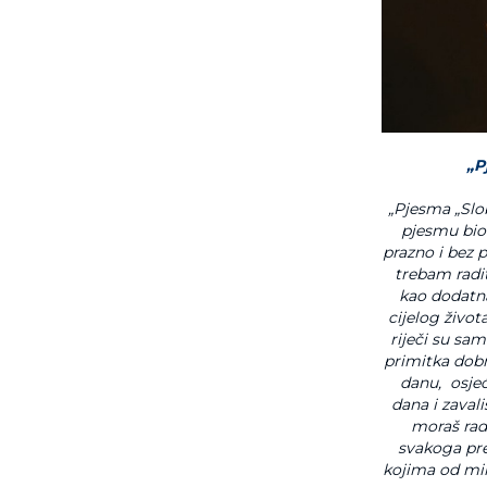
„P
„Pjesma „Slob
pjesmu bio 
prazno i bez 
trebam radi
kao dodatna 
cijelog život
riječi su sam
primitka dobr
danu, osjeć
dana i zavali
moraš radi
svakoga pre
kojima od mil