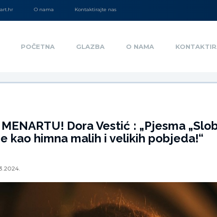
rt.hr
O nama
Kontaktirajte nas
POČETNA
GLAZBA
O NAMA
KONTAKTIR
MENARTU! Dora Vestić : „Pjesma „Slo
je kao himna malih i velikih pobjeda!“
3.2024.