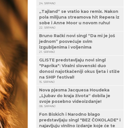
24. SRPANJ
„Tajland“ se vratio kao remix. Nakon
pola milijuna streamova hit Repera iz
sobe i Anne Moor u novom ruhu!
22. SRPANJ
Bruno Rački novi singl “Da mi je još
jednom” posvećuje svim
izgubljenima i voljenima
21. SRPANJ
GLISTE predstavljaju novi singl
"Paprika": Viralni slovenski duo
donosi najotkačeniji okus ljeta i stiže
na SHIP festival!
15. SRPANJ
Nova pjesma Jacquesa Houdeka
„Ljubav do kraja života“ dobila je
svoje posebno videoizdanje!
08. SRPANJ
Fon Biskich i Narodno blago
predstavljaju singl "BEZ ČOKOLADE" i
najavljuju vinilno izdanje koje će te