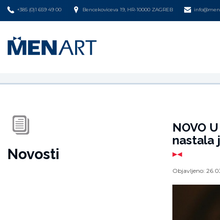
+385 (0)1 659 49 00
Bencekoviceva 19, HR-10000 ZAGREB
info@mena
NOVO U 
nastala 
Novosti
Objavljeno:
26.0