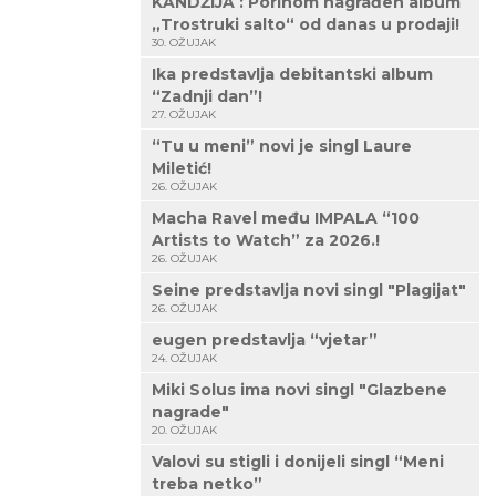
KANDŽIJA : Porinom nagrađen album
„Trostruki salto“ od danas u prodaji!
30. OŽUJAK
Ika predstavlja debitantski album
“Zadnji dan”!
27. OŽUJAK
“Tu u meni” novi je singl Laure
Miletić!
26. OŽUJAK
Macha Ravel među IMPALA “100
Artists to Watch” za 2026.!
26. OŽUJAK
Seine predstavlja novi singl "Plagijat"
26. OŽUJAK
eugen predstavlja “vjetar”
24. OŽUJAK
Miki Solus ima novi singl "Glazbene
nagrade"
20. OŽUJAK
Valovi su stigli i donijeli singl “Meni
treba netko”