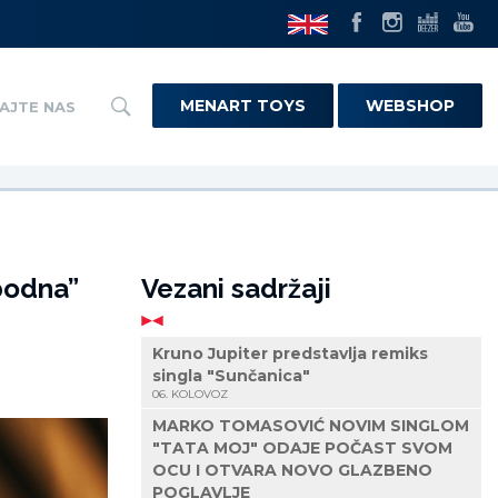
MENART TOYS
WEBSHOP
AJTE NAS
bodna”
Vezani sadržaji
Kruno Jupiter predstavlja remiks
singla "Sunčanica"
06. KOLOVOZ
MARKO TOMASOVIĆ NOVIM SINGLOM
"TATA MOJ" ODAJE POČAST SVOM
OCU I OTVARA NOVO GLAZBENO
POGLAVLJE