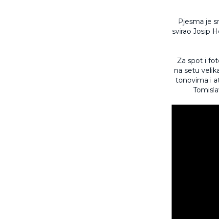
Pjesma je sn
svirao Josip Ho
Za spot i fot
na setu velik
tonovima i a
Tomislav