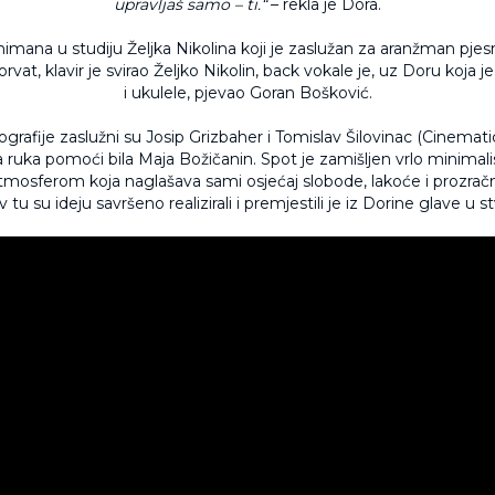
upravljaš samo – ti.“
– rekla je Dora.
imana u studiju Željka Nikolina koji je zaslužan za aranžman pjes
rvat, klavir je svirao Željko Nikolin, back vokale je, uz Doru koja je
i ukulele, pjevao Goran Bošković.
ografije zaslužni su Josip Grizbaher i Tomislav Šilovinac (Cinematic
a ruka pomoći bila Maja Božičanin. Spot je zamišljen vrlo minimalis
tmosferom koja naglašava sami osjećaj slobode, lakoće i prozračnos
 tu su ideju savršeno realizirali i premjestili je iz Dorine glave u s