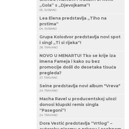
„Gola” s „Djevojkama”!
05. SVIBANJ
Lea Elena predstavlja „Tiho na
prstima“
04. SVIBANJ
Grupa Kolodvor predstavlja novi spot
i singl „Ti si rijeka“!
28. TRAVANJ
NOVO U MENARTU! Tko se krije iza
imena Fameja i kako su bez
promocije došli do desetaka tisuća
pregleda?
27. TRAVANJ
Seine predstavlja novi album "Vreva"
24. TRAVANJ
Macha Ravel u producentskoj ulozi
donosi klupski remix singla
“Pasegoni”!
24. TRAVANJ
Dora Vestić predstavlja “Vrtlog” –