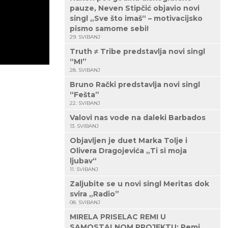
pauze, Neven Stipčić objavio novi
singl „Sve što imaš“ – motivacijsko
pismo samome sebi!
29. SVIBANJ
Truth ≠ Tribe predstavlja novi singl
“M!”
28. SVIBANJ
Bruno Rački predstavlja novi singl
“Fešta”
22. SVIBANJ
Valovi nas vode na daleki Barbados
13. SVIBANJ
Objavljen je duet Marka Tolje i
Olivera Dragojevića „Ti si moja
ljubav“
11. SVIBANJ
Zaljubite se u novi singl Meritas dok
svira „Radio”
08. SVIBANJ
MIRELA PRISELAC REMI U
SAMOSTALNOM PROJEKTU: Remi