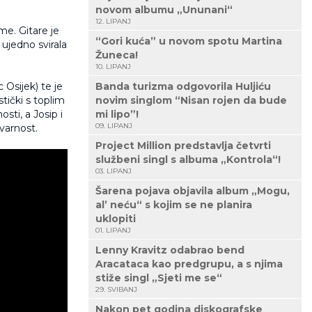
novom albumu „Ununani“
12. LIPANJ
me. Gitare je
“Gori kuća” u novom spotu Martina
 ujedno svirala
Žuneca!
10. LIPANJ
 Osijek) te je
Banda turizma odgovorila Huljiću
tički s toplim
novim singlom “Nisan rojen da bude
ti, a Josip i
mi lipo”!
09. LIPANJ
tvarnost.
Project Million predstavlja četvrti
službeni singl s albuma „Kontrola“!
03. LIPANJ
Šarena pojava objavila album „Mogu,
al’ neću“ s kojim se ne planira
uklopiti
01. LIPANJ
Lenny Kravitz odabrao bend
Aracataca kao predgrupu, a s njima
stiže singl „Sjeti me se“
29. SVIBANJ
Nakon pet godina diskografske