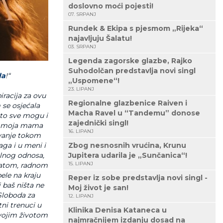
doslovno moći pojesti!
07. SRPANJ
Rundek & Ekipa s pjesmom „Rijeka“
najavljuju Šalatu!
03. SRPANJ
Legenda zagorske glazbe, Rajko
Suhodolčan predstavlja novi singl
da
!“
„Uspomene“!
23. LIPANJ
iracija za ovu
Regionalne glazbenice Raiven i
 se osjećala
Macha Ravel u “Tandemu” donose
što sve mogu i
zajednički singl!
la moja mama
16. LIPANJ
vovanje tokom
aga i u meni i
Zbog nesnosnih vrućina, Krunu
silnog odnosa,
Jupitera udarila je „Sunčanica“!
15. LIPANJ
rcatom, radnom
ele na kraju
Reper iz sobe predstavlja novi singl -
i baš ništa ne
Moj život je san!
 Sloboda za
12. LIPANJ
ni trenuci u
Klinika Denisa Kataneca u
svojim životom
najmračnijem izdanju dosad na