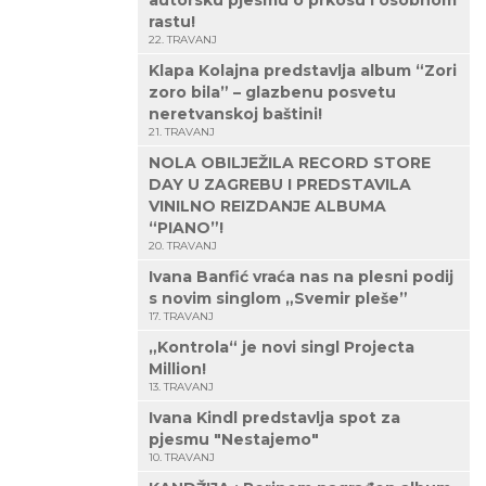
autorsku pjesmu o prkosu i osobnom
rastu!
22. TRAVANJ
Klapa Kolajna predstavlja album “Zori
zoro bila” – glazbenu posvetu
neretvanskoj baštini!
21. TRAVANJ
NOLA OBILJEŽILA RECORD STORE
DAY U ZAGREBU I PREDSTAVILA
VINILNO REIZDANJE ALBUMA
“PIANO”!
20. TRAVANJ
Ivana Banfić vraća nas na plesni podij
s novim singlom „Svemir pleše”
17. TRAVANJ
„Kontrola“ je novi singl Projecta
Million!
13. TRAVANJ
Ivana Kindl predstavlja spot za
pjesmu "Nestajemo"
10. TRAVANJ