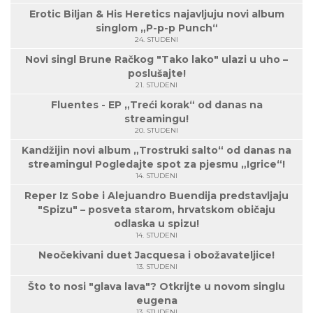
Erotic Biljan & His Heretics najavljuju novi album
singlom „P-p-p Punch“
24. STUDENI
Novi singl Brune Račkog "Tako lako" ulazi u uho –
poslušajte!
21. STUDENI
Fluentes - EP „Treći korak“ od danas na
streamingu!
20. STUDENI
Kandžijin novi album „Trostruki salto“ od danas na
streamingu! Pogledajte spot za pjesmu „Igrice“!
14. STUDENI
Reper Iz Sobe i Alejuandro Buendija predstavljaju
"Spizu" – posveta starom, hrvatskom običaju
odlaska u spizu!
14. STUDENI
Neočekivani duet Jacquesa i obožavateljice!
13. STUDENI
Što to nosi "glava lava"? Otkrijte u novom singlu
eugena
13. STUDENI