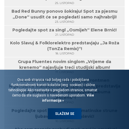
25. LISTOPAD
Bad Red Bunny ponovo šokiraju! Spot za pjesmu
„Done“ usudit će se pogledati samo najhrabriji!
23. LISTOPAD
Pogledajte spot za singl „Osmijeh“ Elene Brnić!
21. LISTOPAD
Kolo Slavuj & Folklorelektro predstavjaju „Ja Roža
(TonZa Remix)“!
18. LISTOPAD
Grupa Fluentes novim singlom „Vrijeme da
krenemo“ najavljuje treći studijski album!
17. LISTOPAD
Ova web stranica radi boljeg rada i poboljšane
GORAN TANEVSKI - Nekadašnji frontmen
funkcionalnosti koristi kolačiće (eng. cookies) i slične
legendarne makedonske grupe MIZAR, predstavlja
tehnologije. Ako nastavite s pregledom stranice, smatrat
singl „Wish a man“ s nadolazećeg albuma
ćemo da ste suglasni s navedenom uporabom.
Više
„Ascend“!
informacija »
11. LISTOPAD
Pogledajte spot za pjesmu „Dalmatinske strune
SLAŽEM SE
ljubavi“, Marine Tomašević!
10. LISTOPAD