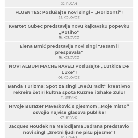
02. RUJAN
FLUENTES: Poslušajte novi singl – „Horizonti“!
25. KOLOVOZ
Kvartet Gubec predstavlja novu kajkavsku popevku
„Potiho“
18. KOLOVOZ
Elena Brnić predstavlja novi singl "Jesam li
prespavala"
18. KOLOVOZ
NOVI ALBUM MACHE RAVEL! Poslušajte „Lutkica De
Luxe“!
06. KOLOVOZ
Banda Turizma: Spot za singl „Neću radit“ kreativno
rekreira četiri kultna spota Kuzme i Shake Zulu!
11. SRPANJ
Hrvoje Burazer Pavešković s pjesmom „Moje misto“
osvojio najviše glasova publike!
07. SRPANJ
Jacques Houdek na Melodijama Jadrana predstavio
novi singl „Sretni ljudi ne pišu pjesme“!
30. LIPANJ