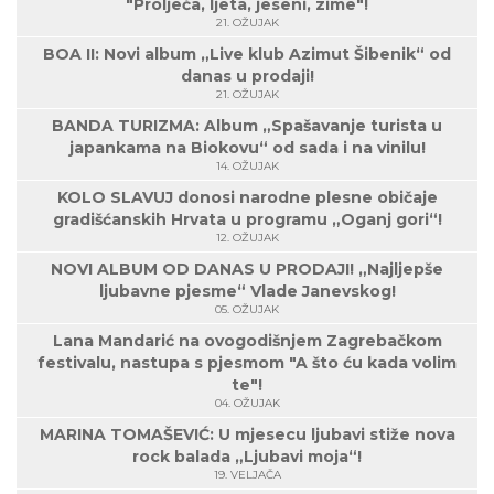
"Proljeća, ljeta, jeseni, zime"!
21. OŽUJAK
BOA II: Novi album „Live klub Azimut Šibenik“ od
danas u prodaji!
21. OŽUJAK
BANDA TURIZMA: Album „Spašavanje turista u
japankama na Biokovu“ od sada i na vinilu!
14. OŽUJAK
KOLO SLAVUJ donosi narodne plesne običaje
gradišćanskih Hrvata u programu „Oganj gori“!
12. OŽUJAK
NOVI ALBUM OD DANAS U PRODAJI! „Najljepše
ljubavne pjesme“ Vlade Janevskog!
05. OŽUJAK
Lana Mandarić na ovogodišnjem Zagrebačkom
festivalu, nastupa s pjesmom "A što ću kada volim
te"!
04. OŽUJAK
MARINA TOMAŠEVIĆ: U mjesecu ljubavi stiže nova
rock balada „Ljubavi moja“!
19. VELJAČA