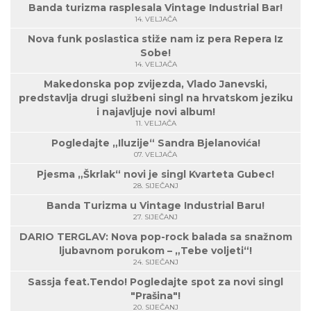
Banda turizma rasplesala Vintage Industrial Bar!
14. VELJAČA
Nova funk poslastica stiže nam iz pera Repera Iz
Sobe!
14. VELJAČA
Makedonska pop zvijezda, Vlado Janevski,
predstavlja drugi službeni singl na hrvatskom jeziku
i najavljuje novi album!
11. VELJAČA
Pogledajte „Iluzije“ Sandra Bjelanovića!
07. VELJAČA
Pjesma „Škrlak“ novi je singl Kvarteta Gubec!
28. SIJEČANJ
Banda Turizma u Vintage Industrial Baru!
27. SIJEČANJ
DARIO TERGLAV: Nova pop-rock balada sa snažnom
ljubavnom porukom – „Tebe voljeti“!
24. SIJEČANJ
Sassja feat.Tendo! Pogledajte spot za novi singl
"Prašina"!
20. SIJEČANJ