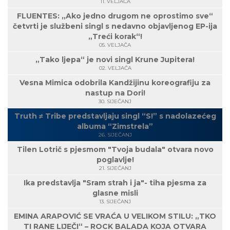
11. VELJAČA
FLUENTES: „Ako jedno drugom ne oprostimo sve“
četvrti je službeni singl s nedavno objavljenog EP-ija
„Treći korak“!
05. VELJAČA
„Tako ljepa“ je novi singl Krune Jupitera!
02. VELJAČA
Vesna Mimica odobrila Kandžijinu koreografiju za
nastup na Dori!
30. SIJEČANJ
Truth ≠ Tribe predstavljaju singl “S!” s nadolazećeg
albuma “Zimstrela”
26. SIJEČANJ
Tilen Lotrič s pjesmom "Tvoja budala" otvara novo
poglavlje!
21. SIJEČANJ
Ika predstavlja "Sram strah i ja"- tiha pjesma za
glasne misli
13. SIJEČANJ
EMINA ARAPOVIĆ SE VRAĆA U VELIKOM STILU: „TKO
TI RANE LIJEČI“ – ROCK BALADA KOJA OTVARA