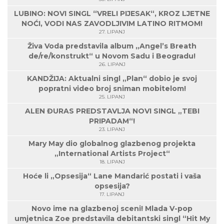
LUBINO: NOVI SINGL “VRELI PIJESAK“, KROZ LJETNE
NOĆI, VODI NAS ZAVODLJIVIM LATINO RITMOM!
27. LIPANJ
Živa Voda predstavila album „Angel’s Breath
de/re/konstrukt“ u Novom Sadu i Beogradu!
26. LIPANJ
KANDŽIJA: Aktualni singl „Plan“ dobio je svoj
popratni video broj sniman mobitelom!
25. LIPANJ
ALEN ĐURAS PREDSTAVLJA NOVI SINGL „TEBI
PRIPADAM“!
23. LIPANJ
Mary May dio globalnog glazbenog projekta
„International Artists Project“
18. LIPANJ
Hoće li „Opsesija“ Lane Mandarić postati i vaša
opsesija?
17. LIPANJ
Novo ime na glazbenoj sceni! Mlada V-pop
umjetnica Zoe predstavila debitantski singl “Hit My