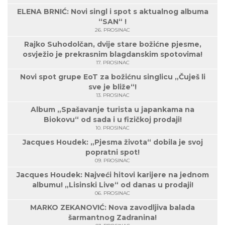
ELENA BRNIĆ: Novi singl i spot s aktualnog albuma
“SAN“ !
26. PROSINAC
Rajko Suhodolčan, dvije stare božićne pjesme,
osvježio je prekrasnim blagdanskim spotovima!
17. PROSINAC
Novi spot grupe EoT za božićnu singlicu „Čuješ li
sve je bliže“!
13. PROSINAC
Album „Spašavanje turista u japankama na
Biokovu“ od sada i u fizičkoj prodaji!
10. PROSINAC
Jacques Houdek: „Pjesma života“ dobila je svoj
popratni spot!
09. PROSINAC
Jacques Houdek: Najveći hitovi karijere na jednom
albumu! „Lisinski Live“ od danas u prodaji!
06. PROSINAC
MARKO ZEKANOVIĆ: Nova zavodljiva balada
šarmantnog Zadranina!