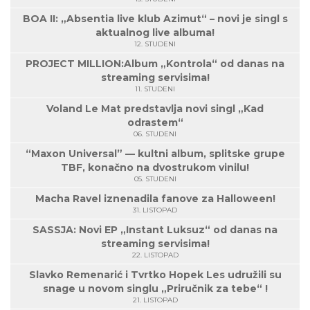
BOA II: „Absentia live klub Azimut“ – novi je singl s
aktualnog live albuma!
12. STUDENI
PROJECT MILLION:Album „Kontrola“ od danas na
streaming servisima!
11. STUDENI
Voland Le Mat predstavlja novi singl „Kad
odrastem“
06. STUDENI
“Maxon Universal” — kultni album, splitske grupe
TBF, konačno na dvostrukom vinilu!
05. STUDENI
Macha Ravel iznenadila fanove za Halloween!
31. LISTOPAD
SASSJA: Novi EP „Instant Luksuz“ od danas na
streaming servisima!
22. LISTOPAD
Slavko Remenarić i Tvrtko Hopek Les udružili su
snage u novom singlu „Priručnik za tebe“ !
21. LISTOPAD