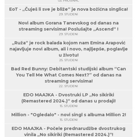
03. PROSINAC
EoT - „Čuješ li sve je bliže“ je nova božićna singlica!
29. STUDENI
Novi album Gorana Tanevskog od danas na
streaming servisima! Poslušajte „Ascend“ !
29. STUDENI
„Ruža“ je rock balada kojom nam Emina Arapović
najavljuje novi album, ali i novo, najljepše, poglavlje
u životu!
25. STUDENI
Bad Red Bunny: Debitantski studijski album “Can
You Tell Me What Comes Next?” od danas na
streaming servisima!
22. STUDENI
EDO MAAJKA - Dvostruki LP „No sikiriki
(Remastered 2024.)“ od danas u prodaji!
15. STUDENI
Million - "Ogledalo" - novi singl s albuma Million 2!
15. STUDENI
EDO MAAJKA - Počele prednarudžbe dvostrukog
vinila „No sikiriki (Remastered 2024.)“!