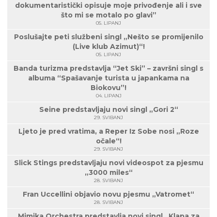
dokumentaristički opisuje moje privođenje ali i sve
što mi se motalo po glavi”
05. LIPANJ
Poslušajte peti službeni singl „Nešto se promijenilo
(Live klub Azimut)“!
05. LIPANJ
Banda turizma predstavlja “Jet Ski” – završni singl s
albuma “Spašavanje turista u japankama na
Biokovu”!
04. LIPANJ
Seine predstavljaju novi singl „Gori 2“
29. SVIBANJ
Ljeto je pred vratima, a Reper Iz Sobe nosi „Roze
očale“!
29. SVIBANJ
Slick Stings predstavljaju novi videospot za pjesmu
„3000 miles“
28. SVIBANJ
Fran Uccellini objavio novu pjesmu „Vatromet“
28. SVIBANJ
Mimika Orchestra predstavlja novi singl „Klapa za