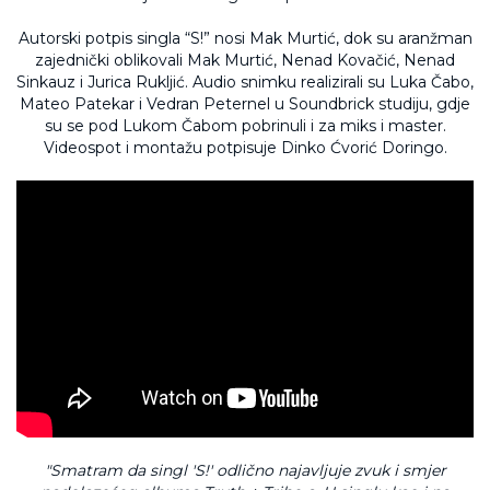
Autorski potpis singla “S!” nosi Mak Murtić, dok su aranžman
zajednički oblikovali Mak Murtić, Nenad Kovačić, Nenad
Sinkauz i Jurica Rukljić. Audio snimku realizirali su Luka Čabo,
Mateo Patekar i Vedran Peternel u Soundbrick studiju, gdje
su se pod Lukom Čabom pobrinuli i za miks i master.
Videospot i montažu potpisuje Dinko Ćvorić Doringo.
Drugi studijski, a treći sveukupno album grupe Truth ≠ Tribe
okuplja renomirane skladatelje i instrumentaliste hrvatske
alternativne i jazz scene: Mak Murtić (saksofoni, sopila,
flaute), Nenad Sinkauz (električna gitara), Jurica Rukljić
(električna tuba, tuba, ventil trombon) i Nenad Kovačić
(bubnjevi i udaraljke).
"Smatram da singl 'S!' odlično najavljuje zvuk i smjer