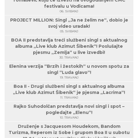
Tomašević koju će izvesti na ovogodišnjem CMC
festivalu u Vodicama!
06. SVIBANJ
PROJECT MILLION: Singl „Ja ne želim ne“, dobio je
svoj video uradak!
05. SVIBANJ
BOA II predstavlja treći službeni singl s aktualnog
albuma „Live klub Azimut Šibenik“! Poslušajte
pjesmu „Zemlja“ u live izvedbi!
30. TRAVANJ
Elenina verzija “Brzih i žestokih“ u novom spotu za
singl “Luda glavo“!
19. TRAVANJ
Boa II - Drugi službeni singl s aktualnog albuma
„Live klub Azimut Šibenik“ je pjesma „Lacrima“!
11. TRAVANJ
Rajko Suhodolčan predstavlja novi singl i spot –
pogledajte „Elenu“!
10. TRAVANJ
Druženje s Jacquesom Houdekom, Bandom
Turizma, Reperom iz Sobe i grupom Boa II u subotu