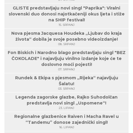
GLISTE predstavljaju novi singl "Paprika": Viralni
slovenski duo donosi najotkačeniji okus ljeta i stiže
na SHIP festival!
15. SRPANJ
Nova pjesma Jacquesa Houdeka „Ljubav do kraja
života“ dobila je svoje posebno videoizdanje!
08. SRPANJ
Fon Biskich i Narodno blago predstavljaju singl "BEZ
ČOKOLADE" i najavljuju vinilno izdanje koje će te
doslovno moći pojesti!
07. SRPANJ
Rundek & Ekipa s pjesmom „Rijeka“ najavljuju
Šalatu!
03. SRPANJ
Legenda zagorske glazbe, Rajko Suhodolčan
predstavlja novi singl „Uspomene“!
23. LIPANJ
Regionalne glazbenice Raiven i Macha Ravel u
“Tandemu” donose zajednički singl!
16. LIPANJ