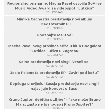
Regionalno priznanje: Macha Ravel osvojila SoAlive
Music Video Award za videospot “Lutkica”
20. LISTOPAD
Mimika Orchestra predstavlja novi album
„Medzotermina“!
16. LISTOPAD
Upoznajte Maiu Vë!
14. LISTOPAD
Macha Ravel ovog prosinca stiže u klub Boogaloo!
“Lutkica” uživo u Zagrebu!
10. LISTOPAD
Seine predstavlja novi singl „Veseli se“
09. LISTOPAD
Josip Palameta predstavlja EP “Zaviri pod kožu”
08. LISTOPAD
Repčuga u cvijeću! Sassja predstavlja novi singl i
najavljuje koncert u Saxu!
06. LISTOPAD
Kruno Jupiter debitira s „Bjbe" - "ako može Bruno
Mars, zašto ne bi mogao i Kruno Jupiter?"
01. LISTOPAD