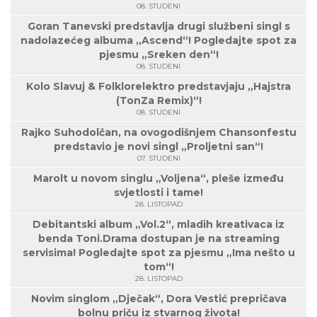
08. STUDENI
Goran Tanevski predstavlja drugi službeni singl s
nadolazećeg albuma „Ascend“! Pogledajte spot za
pjesmu „Sreken den“!
08. STUDENI
Kolo Slavuj & Folklorelektro predstavjaju „Hajstra
(TonZa Remix)“!
08. STUDENI
Rajko Suhodolčan, na ovogodišnjem Chansonfestu
predstavio je novi singl „Proljetni san“!
07. STUDENI
Marolt u novom singlu „Voljena“, pleše između
svjetlosti i tame!
28. LISTOPAD
Debitantski album „Vol.2“, mladih kreativaca iz
benda Toni.Drama dostupan je na streaming
servisima! Pogledajte spot za pjesmu „Ima nešto u
tom“!
28. LISTOPAD
Novim singlom „Dječak“, Dora Vestić prepričava
bolnu priču iz stvarnog života!