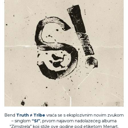
Bend
Truth ≠ Tribe
vraća se s eksplozivnim novim zvukom
– singlom
“S!”
, prvom najavom nadolazećeg albuma
“Zimstrela” koji stiže ove godine pod etiketom Menart.