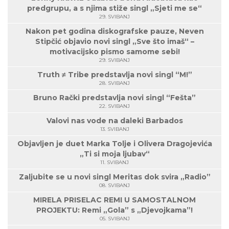
predgrupu, a s njima stiže singl „Sjeti me se“
29. SVIBANJ
Nakon pet godina diskografske pauze, Neven
Stipčić objavio novi singl „Sve što imaš“ –
motivacijsko pismo samome sebi!
29. SVIBANJ
Truth ≠ Tribe predstavlja novi singl “M!”
28. SVIBANJ
Bruno Rački predstavlja novi singl “Fešta”
22. SVIBANJ
Valovi nas vode na daleki Barbados
13. SVIBANJ
Objavljen je duet Marka Tolje i Olivera Dragojevića
„Ti si moja ljubav“
11. SVIBANJ
Zaljubite se u novi singl Meritas dok svira „Radio”
08. SVIBANJ
MIRELA PRISELAC REMI U SAMOSTALNOM
PROJEKTU: Remi „Gola” s „Djevojkama”!
05. SVIBANJ