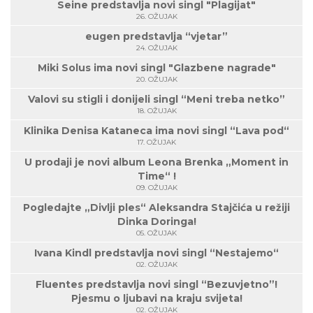
Seine predstavlja novi singl "Plagijat"
26. OŽUJAK
eugen predstavlja “vjetar”
24. OŽUJAK
Miki Solus ima novi singl "Glazbene nagrade"
20. OŽUJAK
Valovi su stigli i donijeli singl “Meni treba netko”
18. OŽUJAK
Klinika Denisa Kataneca ima novi singl “Lava pod“
17. OŽUJAK
U prodaji je novi album Leona Brenka „Moment in
Time“ !
09. OŽUJAK
Pogledajte „Divlji ples“ Aleksandra Stajčića u režiji
Dinka Doringa!
05. OŽUJAK
Ivana Kindl predstavlja novi singl “Nestajemo“
02. OŽUJAK
Fluentes predstavlja novi singl “Bezuvjetno”!
Pjesmu o ljubavi na kraju svijeta!
02. OŽUJAK