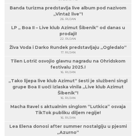
Banda turizma predstavlja live album pod nazivom
„Vintaž live“!
26. RUJAN
LP „ Boa II – Live klub Azimut Šibenik“ od danas u
prodaji!
22. RUJAN
Živa Voda i Darko Rundek predstavljaju „Ogledalo“
17. RUJAN
Tilen Lotrič osvojio glavnu nagradu na Ohridskom
festivalu 2025.!
16. RUJAN
„Tako lijepa live klub Azimut“ šesti je službeni singl
grupe Boa II uoči izlaska vinila „Live klub Azimut
Šibenik“!
16. RUJAN
Macha Ravel s aktualnim singlom “Lutkica” osvaja
TikTok publiku diljem regije!
16. RUJAN
Lea Elena donosi after summer nostalgiju u pjesmi
„Azurno“