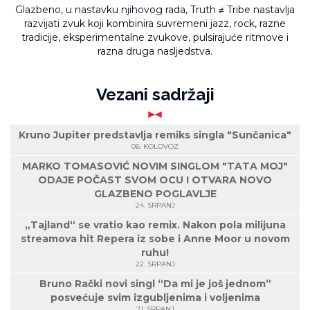
Glazbeno, u nastavku njihovog rada, Truth ≠ Tribe nastavlja
razvijati zvuk koji kombinira suvremeni jazz, rock, razne
tradicije, eksperimentalne zvukove, pulsirajuće ritmove i
razna druga nasljedstva.
Vezani sadržaji
Kruno Jupiter predstavlja remiks singla "Sunčanica"
06. KOLOVOZ
MARKO TOMASOVIĆ NOVIM SINGLOM "TATA MOJ"
ODAJE POČAST SVOM OCU I OTVARA NOVO
GLAZBENO POGLAVLJE
24. SRPANJ
„Tajland“ se vratio kao remix. Nakon pola milijuna
streamova hit Repera iz sobe i Anne Moor u novom
ruhu!
22. SRPANJ
Bruno Rački novi singl “Da mi je još jednom”
posvećuje svim izgubljenima i voljenima
21. SRPANJ