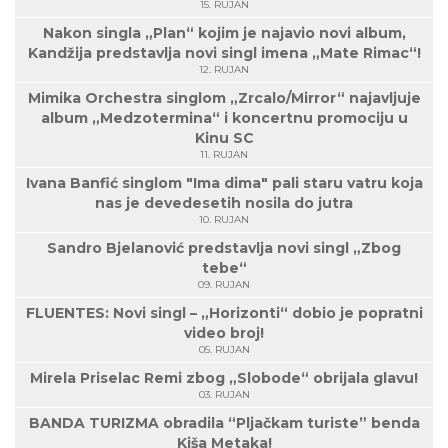
15. RUJAN
Nakon singla „Plan“ kojim je najavio novi album,
Kandžija predstavlja novi singl imena „Mate Rimac“!
12. RUJAN
Mimika Orchestra singlom „Zrcalo/Mirror“ najavljuje
album „Medzotermina“ i koncertnu promociju u
Kinu SC
11. RUJAN
Ivana Banfić singlom "Ima dima" pali staru vatru koja
nas je devedesetih nosila do jutra
10. RUJAN
Sandro Bjelanović predstavlja novi singl „Zbog
tebe“
09. RUJAN
FLUENTES: Novi singl – „Horizonti“ dobio je popratni
video broj!
05. RUJAN
Mirela Priselac Remi zbog „Slobode“ obrijala glavu!
03. RUJAN
BANDA TURIZMA obradila “Pljačkam turiste” benda
Kiša Metaka!