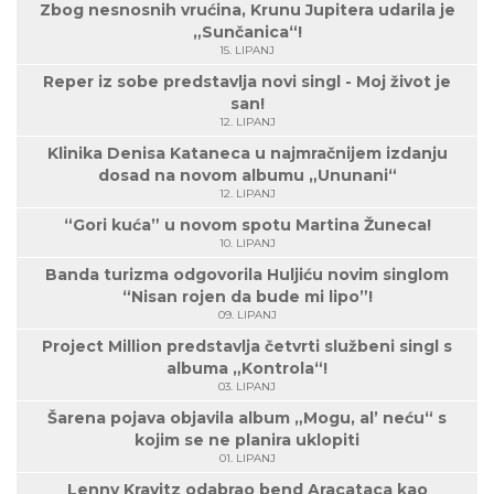
Zbog nesnosnih vrućina, Krunu Jupitera udarila je
„Sunčanica“!
15. LIPANJ
Reper iz sobe predstavlja novi singl - Moj život je
san!
12. LIPANJ
Klinika Denisa Kataneca u najmračnijem izdanju
dosad na novom albumu „Ununani“
12. LIPANJ
“Gori kuća” u novom spotu Martina Žuneca!
10. LIPANJ
Banda turizma odgovorila Huljiću novim singlom
“Nisan rojen da bude mi lipo”!
09. LIPANJ
Project Million predstavlja četvrti službeni singl s
albuma „Kontrola“!
03. LIPANJ
Šarena pojava objavila album „Mogu, al’ neću“ s
kojim se ne planira uklopiti
01. LIPANJ
Lenny Kravitz odabrao bend Aracataca kao