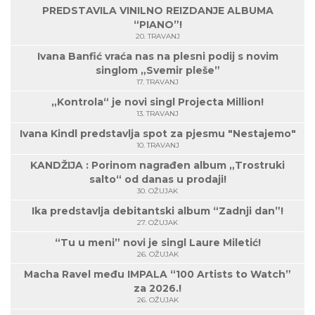
PREDSTAVILA VINILNO REIZDANJE ALBUMA
“PIANO”!
20. TRAVANJ
Ivana Banfić vraća nas na plesni podij s novim
singlom „Svemir pleše”
17. TRAVANJ
„Kontrola“ je novi singl Projecta Million!
13. TRAVANJ
Ivana Kindl predstavlja spot za pjesmu "Nestajemo"
10. TRAVANJ
KANDŽIJA : Porinom nagrađen album „Trostruki
salto“ od danas u prodaji!
30. OŽUJAK
Ika predstavlja debitantski album “Zadnji dan”!
27. OŽUJAK
“Tu u meni” novi je singl Laure Miletić!
26. OŽUJAK
Macha Ravel među IMPALA “100 Artists to Watch”
za 2026.!
26. OŽUJAK