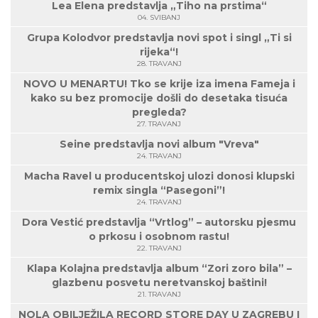
Lea Elena predstavlja „Tiho na prstima“
04. SVIBANJ
Grupa Kolodvor predstavlja novi spot i singl „Ti si
rijeka“!
28. TRAVANJ
NOVO U MENARTU! Tko se krije iza imena Fameja i
kako su bez promocije došli do desetaka tisuća
pregleda?
27. TRAVANJ
Seine predstavlja novi album "Vreva"
24. TRAVANJ
Macha Ravel u producentskoj ulozi donosi klupski
remix singla “Pasegoni”!
24. TRAVANJ
Dora Vestić predstavlja “Vrtlog” – autorsku pjesmu
o prkosu i osobnom rastu!
22. TRAVANJ
Klapa Kolajna predstavlja album “Zori zoro bila” –
glazbenu posvetu neretvanskoj baštini!
21. TRAVANJ
NOLA OBILJEŽILA RECORD STORE DAY U ZAGREBU I