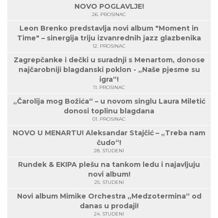
NOVO POGLAVLJE!
26. PROSINAC
Leon Brenko predstavlja novi album "Moment in
Time" – sinergija triju izvanrednih jazz glazbenika
12. PROSINAC
Zagrepčanke i dečki u suradnji s Menartom, donose
najčarobniji blagdanski poklon - „Naše pjesme su
igra“!
11. PROSINAC
„Čarolija mog Božića“ – u novom singlu Laura Miletić
donosi toplinu blagdana
01. PROSINAC
NOVO U MENARTU! Aleksandar Stajčić – „Treba nam
čudo“!
28. STUDENI
Rundek & EKIPA plešu na tankom ledu i najavljuju
novi album!
25. STUDENI
Novi album Mimike Orchestra „Medzotermina“ od
danas u prodaji!
24. STUDENI