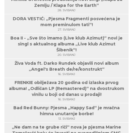
Zemlju / Klapa for the Earth“
28. SVIBANJ
DORA VESTIĆ: „Pjesma Fragmenti posvećena je
mom preminulom tati“!
27. SVIBANJ
Boa II - „Sve što imamo (Live klub Azimut)“ novi je
singl s aktualnog albuma „Live klub Azimut
Šibenik“!
20. SVIBANJ
Živa Voda ft. Darko Rundek objavili novi album
„Angel's Breath de/re/konstrukt“
16. SVIBANJ
FRENKIE obilježava 20 godina od izlaska prvog
albuma! „Odličan LP (Remastered)“ na dvostrukom
vinilu u boji od danas u prodaji!
16. SVIBANJ
Bad Red Bunny: Pjesma „Happy Sad“ je mračna
himna unutarnje borbe!
13. SVIBANJ
„Ne dam na te grube riči“ nova je pjesma Marine