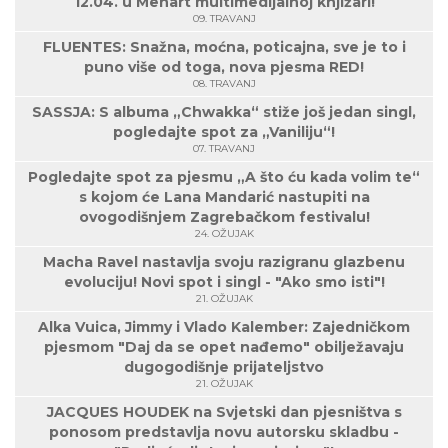
12.04. u Menart multimedijalnoj knjižari!
09. TRAVANJ
FLUENTES: Snažna, moćna, poticajna, sve je to i
puno više od toga, nova pjesma RED!
08. TRAVANJ
SASSJA: S albuma „Chwakka“ stiže još jedan singl,
pogledajte spot za „Vaniliju“!
07. TRAVANJ
Pogledajte spot za pjesmu „A što ću kada volim te“
s kojom će Lana Mandarić nastupiti na
ovogodišnjem Zagrebačkom festivalu!
24. OŽUJAK
Macha Ravel nastavlja svoju razigranu glazbenu
evoluciju! Novi spot i singl - "Ako smo isti"!
21. OŽUJAK
Alka Vuica, Jimmy i Vlado Kalember: Zajedničkom
pjesmom "Daj da se opet nađemo" obilježavaju
dugogodišnje prijateljstvo
21. OŽUJAK
JACQUES HOUDEK na Svjetski dan pjesništva s
ponosom predstavlja novu autorsku skladbu -