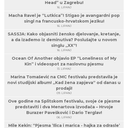
Head” u Zagrebu!
16. LIPANJ
Macha Ravel je “Lutkica”! Stigao je avangardni pop
singl na francusko-hrvatskom jeziku!
16. LIPANJ
SASSJA: Kako objasniti žensko djelovanje, kretanje,
a da izađemo iz deminutiva? Poslušajte u novom
singlu „XX“!
16. LIPANJ
Ocean Of Another objavio EP “Loneliness of My
Kin” i videospot za naslovnu pjesmu
13. LIPANJ
Marina Tomašević na CMC festivalu predstavila je
novi studijski album! „Kad žena zapjeva“ od danas u
prodaji!
09. LIPANJ
Ove godine na Splitskom festivalu, svoje će pjesme
predstaviti i dva Menartova izvođača – Hrvoje
Burazer Pavešković i Dario Terglav!
06. LIPANJ
Mile Kekin: “Pjesma ’Ilica i marica - hajka za odrasle’