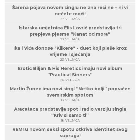
Šarena pojava novom singlu ne zna reći ne – ni vi
nećete moći!
27. VELJAČA
Istarska umjetnica Elis Lovrić predstavlja tri
prepjeva pjesme “Kanat od mora“
23. VELJAČA
Ika i Vića donose "Klikere" - duet koji pleše kroz
vrijeme i sjećanja
23. VELJAČA
Erotic Biljan & His Heretics imaju novi album
“Practical Sinners“
20. VELJAČA
Martin Žunec ima novi singl “Netko bolji” popraćen
svemirskim spotom
18. VELJAČA
Aracataca predstavlja spot i radio verziju singla
“Kriv si samo ti”
18. VELJAČA
REMI u novom seksi spotu otkriva identitet svog
supruga!