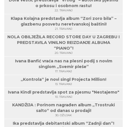
o prkosu i osobnom rastu!
22. TRAVANJ
Klapa Kolajna predstavlja album “Zori zoro bila” –
glazbenu posvetu neretvanskoj baštini!
21. TRAVANJ
NOLA OBILJEŽILA RECORD STORE DAY U ZAGREBU I
PREDSTAVILA VINILNO REIZDANJE ALBUMA
“PIANO”!
20. TRAVANJ
Ivana Banfić vraća nas na plesni podij s novim
singlom „Svemir pleše”
17. TRAVANJ
„Kontrola“ je novi singl Projecta Million!
13. TRAVANJ
Ivana Kindl predstavlja spot za pjesmu "Nestajemo"
10. TRAVANJ
KANDŽIJA : Porinom nagrađen album „Trostruki
salto“ od danas u prodaji!
30. OŽUJAK
Ika predstavlja debitantski album “Zadnji dan”!