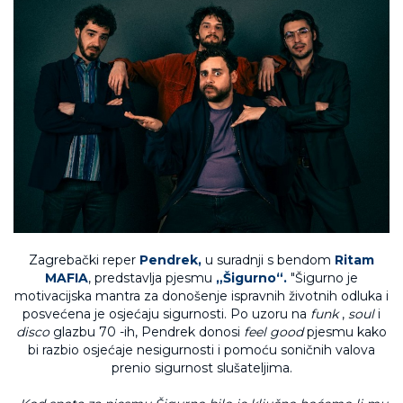
Zagrebački reper
Pendrek,
u suradnji s bendom
Ritam
MAFIA
, predstavlja pjesmu
„Šigurno“.
"Šigurno je
motivacijska mantra za donošenje ispravnih životnih odluka i
posvećena je osjećaju sigurnosti. Po uzoru na
funk
,
soul
i
disco
glazbu 70 -ih, Pendrek donosi
feel good
pjesmu kako
bi razbio osjećaje nesigurnosti i pomoću soničnih valova
prenio sigurnost slušateljima.