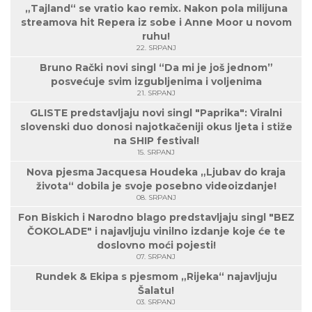
„Tajland“ se vratio kao remix. Nakon pola milijuna
streamova hit Repera iz sobe i Anne Moor u novom
ruhu!
22. SRPANJ
Bruno Rački novi singl “Da mi je još jednom”
posvećuje svim izgubljenima i voljenima
21. SRPANJ
GLISTE predstavljaju novi singl "Paprika": Viralni
slovenski duo donosi najotkačeniji okus ljeta i stiže
na SHIP festival!
15. SRPANJ
Nova pjesma Jacquesa Houdeka „Ljubav do kraja
života“ dobila je svoje posebno videoizdanje!
08. SRPANJ
Fon Biskich i Narodno blago predstavljaju singl "BEZ
ČOKOLADE" i najavljuju vinilno izdanje koje će te
doslovno moći pojesti!
07. SRPANJ
Rundek & Ekipa s pjesmom „Rijeka“ najavljuju
Šalatu!
03. SRPANJ