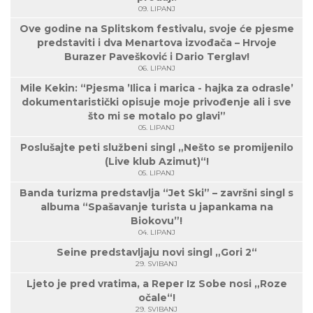
09. LIPANJ
Ove godine na Splitskom festivalu, svoje će pjesme
predstaviti i dva Menartova izvođača – Hrvoje
Burazer Pavešković i Dario Terglav!
06. LIPANJ
Mile Kekin: “Pjesma ’Ilica i marica - hajka za odrasle’
dokumentaristički opisuje moje privođenje ali i sve
što mi se motalo po glavi”
05. LIPANJ
Poslušajte peti službeni singl „Nešto se promijenilo
(Live klub Azimut)“!
05. LIPANJ
Banda turizma predstavlja “Jet Ski” – završni singl s
albuma “Spašavanje turista u japankama na
Biokovu”!
04. LIPANJ
Seine predstavljaju novi singl „Gori 2“
29. SVIBANJ
Ljeto je pred vratima, a Reper Iz Sobe nosi „Roze
očale“!
29. SVIBANJ