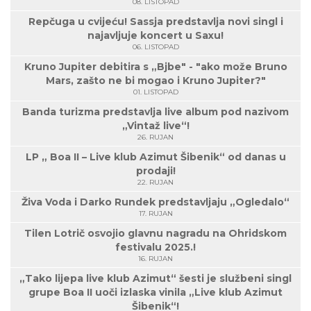
08. LISTOPAD
Repčuga u cvijeću! Sassja predstavlja novi singl i
najavljuje koncert u Saxu!
06. LISTOPAD
Kruno Jupiter debitira s „Bjbe" - "ako može Bruno
Mars, zašto ne bi mogao i Kruno Jupiter?"
01. LISTOPAD
Banda turizma predstavlja live album pod nazivom
„Vintaž live“!
26. RUJAN
LP „ Boa II – Live klub Azimut Šibenik“ od danas u
prodaji!
22. RUJAN
Živa Voda i Darko Rundek predstavljaju „Ogledalo“
17. RUJAN
Tilen Lotrič osvojio glavnu nagradu na Ohridskom
festivalu 2025.!
16. RUJAN
„Tako lijepa live klub Azimut“ šesti je službeni singl
grupe Boa II uoči izlaska vinila „Live klub Azimut
Šibenik“!