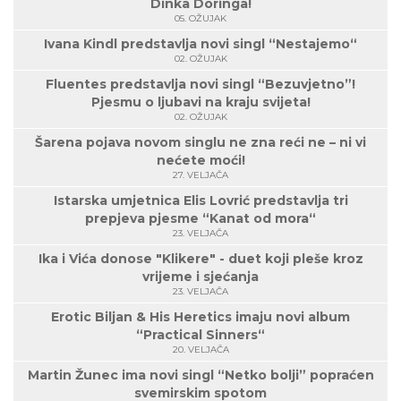
Dinka Doringa!
05. OŽUJAK
Ivana Kindl predstavlja novi singl “Nestajemo“
02. OŽUJAK
Fluentes predstavlja novi singl “Bezuvjetno”!
Pjesmu o ljubavi na kraju svijeta!
02. OŽUJAK
Šarena pojava novom singlu ne zna reći ne – ni vi
nećete moći!
27. VELJAČA
Istarska umjetnica Elis Lovrić predstavlja tri
prepjeva pjesme “Kanat od mora“
23. VELJAČA
Ika i Vića donose "Klikere" - duet koji pleše kroz
vrijeme i sjećanja
23. VELJAČA
Erotic Biljan & His Heretics imaju novi album
“Practical Sinners“
20. VELJAČA
Martin Žunec ima novi singl “Netko bolji” popraćen
svemirskim spotom