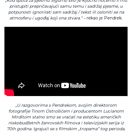
„Kod spota za pjesmu Šigurno bilo je ključno hoćemo li mu
pristupiti prepričavajući samu temu i sadržaj pjesme, u
potpunosti ignorirati sam sadržaj / tekst ili osloniti se na
atmosferu i ugođaj koji ona stvara.“ –
rekao je Pendrek.
„U razgovorima s Pendrekom, svojim direktorom
fotografije Tinom Ostrošićem i producentom Lucianom
Mirditom stalno smo se vraćali na estetiku američkih
niskobudžetnih žanrovskih filmova i televizijskih serija iz
70ih godina. Igrajući se s filmskim „tropama“ tog perioda,