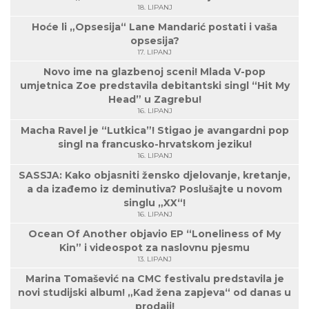
18. LIPANJ
Hoće li „Opsesija“ Lane Mandarić postati i vaša
opsesija?
17. LIPANJ
Novo ime na glazbenoj sceni! Mlada V-pop
umjetnica Zoe predstavila debitantski singl “Hit My
Head” u Zagrebu!
16. LIPANJ
Macha Ravel je “Lutkica”! Stigao je avangardni pop
singl na francusko-hrvatskom jeziku!
16. LIPANJ
SASSJA: Kako objasniti žensko djelovanje, kretanje,
a da izađemo iz deminutiva? Poslušajte u novom
singlu „XX“!
16. LIPANJ
Ocean Of Another objavio EP “Loneliness of My
Kin” i videospot za naslovnu pjesmu
13. LIPANJ
Marina Tomašević na CMC festivalu predstavila je
novi studijski album! „Kad žena zapjeva“ od danas u
prodaji!