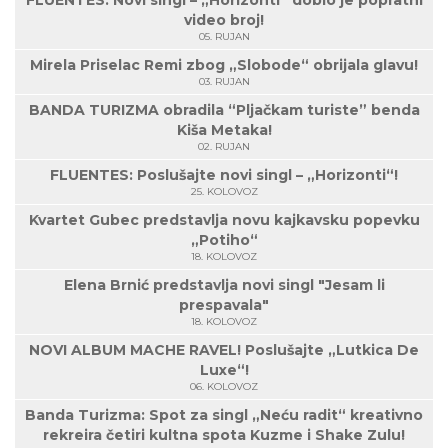
video broj!
05. RUJAN
Mirela Priselac Remi zbog „Slobode“ obrijala glavu!
03. RUJAN
BANDA TURIZMA obradila “Pljačkam turiste” benda
Kiša Metaka!
02. RUJAN
FLUENTES: Poslušajte novi singl – „Horizonti“!
25. KOLOVOZ
Kvartet Gubec predstavlja novu kajkavsku popevku
„Potiho“
18. KOLOVOZ
Elena Brnić predstavlja novi singl "Jesam li
prespavala"
18. KOLOVOZ
NOVI ALBUM MACHE RAVEL! Poslušajte „Lutkica De
Luxe“!
06. KOLOVOZ
Banda Turizma: Spot za singl „Neću radit“ kreativno
rekreira četiri kultna spota Kuzme i Shake Zulu!