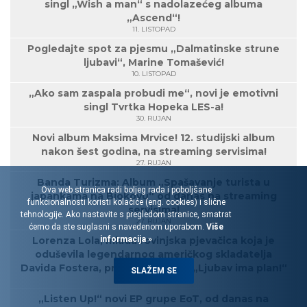
singl „Wish a man“ s nadolazećeg albuma
„Ascend“!
11. LISTOPAD
Pogledajte spot za pjesmu „Dalmatinske strune
ljubavi“, Marine Tomašević!
10. LISTOPAD
„Ako sam zaspala probudi me“, novi je emotivni
singl Tvrtka Hopeka LES-a!
30. RUJAN
Novi album Maksima Mrvice! 12. studijski album
nakon šest godina, na streaming servisima!
27. RUJAN
Banda Turizma: Album „Spašavanje turista u
Ova web stranica radi boljeg rada i poboljšane
japankama na Biokovu“ od danas na streaming
funkcionalnosti koristi kolačiće (eng. cookies) i slične
servisima!
tehnologije. Ako nastavite s pregledom stranice, smatrat
27. RUJAN
ćemo da ste suglasni s navedenom uporabom.
Više
Lorenza Lola, mlada rovinjska pjevačica koja je
informacija »
oduševila legendarnog američkog skladatelja
Davida Fostera, predstavlja singl „Ljubav ima plan!“
SLAŽEM SE
23. RUJAN
„Listen Up!“ novi EP grupe EoT, od danas na