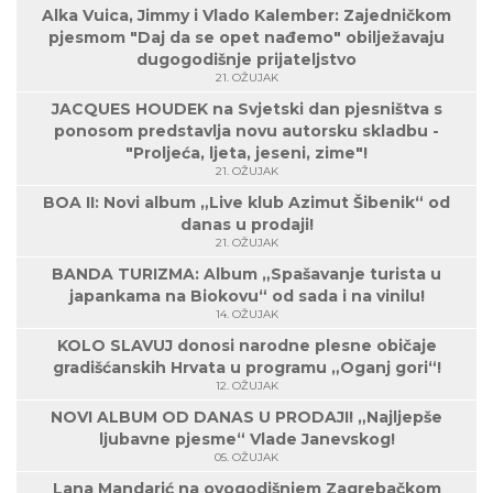
Alka Vuica, Jimmy i Vlado Kalember: Zajedničkom
pjesmom "Daj da se opet nađemo" obilježavaju
dugogodišnje prijateljstvo
21. OŽUJAK
JACQUES HOUDEK na Svjetski dan pjesništva s
ponosom predstavlja novu autorsku skladbu -
"Proljeća, ljeta, jeseni, zime"!
21. OŽUJAK
BOA II: Novi album „Live klub Azimut Šibenik“ od
danas u prodaji!
21. OŽUJAK
BANDA TURIZMA: Album „Spašavanje turista u
japankama na Biokovu“ od sada i na vinilu!
14. OŽUJAK
KOLO SLAVUJ donosi narodne plesne običaje
gradišćanskih Hrvata u programu „Oganj gori“!
12. OŽUJAK
NOVI ALBUM OD DANAS U PRODAJI! „Najljepše
ljubavne pjesme“ Vlade Janevskog!
05. OŽUJAK
Lana Mandarić na ovogodišnjem Zagrebačkom