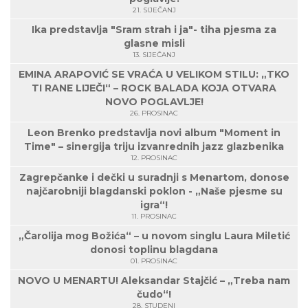
21. SIJEČANJ
Ika predstavlja "Sram strah i ja"- tiha pjesma za
glasne misli
13. SIJEČANJ
EMINA ARAPOVIĆ SE VRAĆA U VELIKOM STILU: „TKO
TI RANE LIJEČI“ – ROCK BALADA KOJA OTVARA
NOVO POGLAVLJE!
26. PROSINAC
Leon Brenko predstavlja novi album "Moment in
Time" – sinergija triju izvanrednih jazz glazbenika
12. PROSINAC
Zagrepčanke i dečki u suradnji s Menartom, donose
najčarobniji blagdanski poklon - „Naše pjesme su
igra“!
11. PROSINAC
„Čarolija mog Božića“ – u novom singlu Laura Miletić
donosi toplinu blagdana
01. PROSINAC
NOVO U MENARTU! Aleksandar Stajčić – „Treba nam
čudo“!
28. STUDENI