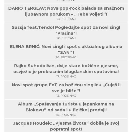
DARIO TERGLAV: Nova pop-rock balada sa snažnom
ljubavnom porukom – „Tebe voljeti“!
24. SIJEČANJ
Sassja feat.Tendo! Pogledajte spot za novi singl
"Prašina"!
20. SIJEČANJ
ELENA BRNIĆ: Novi singl i spot s aktualnog albuma
“SAN“ !
26. PROSINAC
Rajko Suhodolčan, dvije stare božićne pjesme,
osvježio je prekrasnim blagdanskim spotovima!
17. PROSINAC
Novi spot grupe EoT za božićnu singlicu „Čuješ li
sve je bliže“!
13. PROSINAC
Album „Spašavanje turista u japankama na
Biokovu“ od sada i u fizičkoj prodaji!
10. PROSINAC
Jacques Houdek: „Pjesma života“ dobila je svoj
popratni spot!