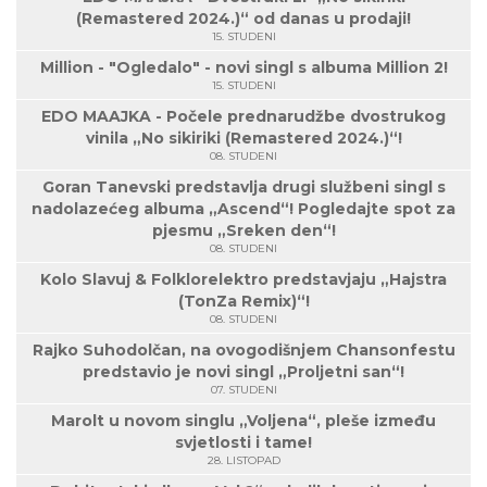
(Remastered 2024.)“ od danas u prodaji!
15. STUDENI
Million - "Ogledalo" - novi singl s albuma Million 2!
15. STUDENI
EDO MAAJKA - Počele prednarudžbe dvostrukog
vinila „No sikiriki (Remastered 2024.)“!
08. STUDENI
Goran Tanevski predstavlja drugi službeni singl s
nadolazećeg albuma „Ascend“! Pogledajte spot za
pjesmu „Sreken den“!
08. STUDENI
Kolo Slavuj & Folklorelektro predstavjaju „Hajstra
(TonZa Remix)“!
08. STUDENI
Rajko Suhodolčan, na ovogodišnjem Chansonfestu
predstavio je novi singl „Proljetni san“!
07. STUDENI
Marolt u novom singlu „Voljena“, pleše između
svjetlosti i tame!
28. LISTOPAD