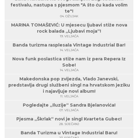
festivalu, nastupa s pjesmom "A što ću kada volim
te"!
04. OŽUJAK
MARINA TOMAŠEVIĆ: U mjesecu ljubavi stiže nova
rock balada „Ljubavi moja“!
19. VELJAČA
Banda turizma rasplesala Vintage Industrial Bar!
14. VELJAČA
Nova funk poslastica stiže nam iz pera Repera Iz
Sobe!
14. VELJAČA
Makedonska pop zvijezda, Vlado Janevski,
predstavlja drugi službeni singl na hrvatskom jeziku
i najavljuje novi album!
11. VELJAČA
Pogledajte „Iluzije“ Sandra Bjelanovića!
07. VELJAČA
Pjesma „Škrlak“ novi je singl Kvarteta Gubec!
28. SIJEČANJ
Banda Turizma u Vintage Industrial Baru!
27. SIJEČANJ