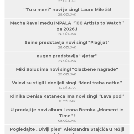
27. OŽUJAK
“Tu u meni” novi je singl Laure Miletić!
26. OŽUJAK
Macha Ravel među IMPALA “100 Artists to Watch”
za 2026.!
26. OŽUJAK
Seine predstavlja novi singl "Plagijat"
26. OŽUJAK
eugen predstavlja “vjetar”
24. OŽUJAK
Miki Solus ima novi singl "Glazbene nagrade"
20. OŽUJAK
Valovi su stigli i donijeli singl “Meni treba netko”
18. OŽUJAK
Klinika Denisa Kataneca ima novi singl “Lava pod“
17. OŽUJAK
U prodaji je novi album Leona Brenka „Moment in
Time“ !
09. OŽUJAK
Pogledajte „Divlji ples“ Aleksandra Stajčića u režiji