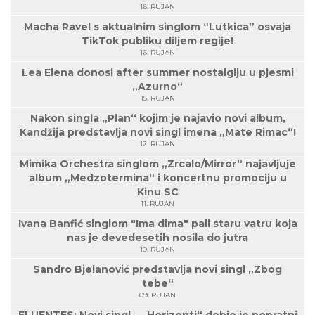
16. RUJAN
Macha Ravel s aktualnim singlom “Lutkica” osvaja
TikTok publiku diljem regije!
16. RUJAN
Lea Elena donosi after summer nostalgiju u pjesmi
„Azurno“
15. RUJAN
Nakon singla „Plan“ kojim je najavio novi album,
Kandžija predstavlja novi singl imena „Mate Rimac“!
12. RUJAN
Mimika Orchestra singlom „Zrcalo/Mirror“ najavljuje
album „Medzotermina“ i koncertnu promociju u
Kinu SC
11. RUJAN
Ivana Banfić singlom "Ima dima" pali staru vatru koja
nas je devedesetih nosila do jutra
10. RUJAN
Sandro Bjelanović predstavlja novi singl „Zbog
tebe“
09. RUJAN
FLUENTES: Novi singl – „Horizonti“ dobio je popratni