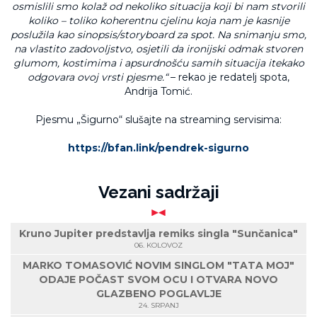
osmislili smo kolaž od nekoliko situacija koji bi nam stvorili
koliko – toliko koherentnu cjelinu koja nam je kasnije
poslužila kao sinopsis/storyboard za spot. Na snimanju smo,
na vlastito zadovoljstvo, osjetili da ironijski odmak stvoren
glumom, kostimima i apsurdnošću samih situacija itekako
odgovara ovoj vrsti pjesme.“
– rekao je redatelj spota,
Andrija Tomić.
Pjesmu „Šigurno“ slušajte na streaming servisima:
https://bfan.link/pendrek-sigurno
Vezani sadržaji
Kruno Jupiter predstavlja remiks singla "Sunčanica"
06. KOLOVOZ
MARKO TOMASOVIĆ NOVIM SINGLOM "TATA MOJ"
ODAJE POČAST SVOM OCU I OTVARA NOVO
GLAZBENO POGLAVLJE
24. SRPANJ