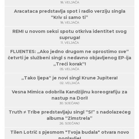
18. VELJAČA
Aracataca predstavlja spot i radio verziju singla
“Kriv si samo ti”
18. VELJAČA
REMI u novom seksi spotu otkriva identitet svog
supruga!
11. VELJAČA
FLUENTES: „Ako jedno drugom ne oprostimo sve“
četvrti je službeni singl s nedavno objavljenog EP-ija
„Treći korak“!
05. VELJAČA
„Tako ljepa“ je novi singl Krune Jupitera!
02. VELJAČA
Vesna Mimica odobrila Kandžijinu koreografiju za
nastup na Dori!
30. SIJEČANJ
Truth ≠ Tribe predstavljaju singl “S!” s nadolazećeg
albuma “Zimstrela”
26. SIJEČANJ
Tilen Lotrič s pjesmom "Tvoja budala" otvara novo
poglavlje!