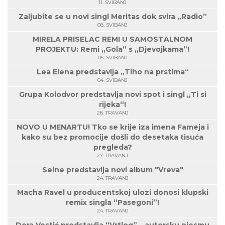
11. SVIBANJ
Zaljubite se u novi singl Meritas dok svira „Radio”
08. SVIBANJ
MIRELA PRISELAC REMI U SAMOSTALNOM
PROJEKTU: Remi „Gola” s „Djevojkama”!
05. SVIBANJ
Lea Elena predstavlja „Tiho na prstima“
04. SVIBANJ
Grupa Kolodvor predstavlja novi spot i singl „Ti si
rijeka“!
28. TRAVANJ
NOVO U MENARTU! Tko se krije iza imena Fameja i
kako su bez promocije došli do desetaka tisuća
pregleda?
27. TRAVANJ
Seine predstavlja novi album "Vreva"
24. TRAVANJ
Macha Ravel u producentskoj ulozi donosi klupski
remix singla “Pasegoni”!
24. TRAVANJ
Dora Vestić predstavlja “Vrtlog” – autorsku pjesmu