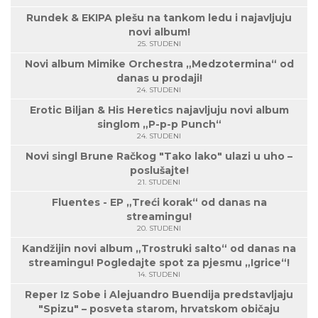
Rundek & EKIPA plešu na tankom ledu i najavljuju
novi album!
25. STUDENI
Novi album Mimike Orchestra „Medzotermina“ od
danas u prodaji!
24. STUDENI
Erotic Biljan & His Heretics najavljuju novi album
singlom „P-p-p Punch“
24. STUDENI
Novi singl Brune Račkog "Tako lako" ulazi u uho –
poslušajte!
21. STUDENI
Fluentes - EP „Treći korak“ od danas na
streamingu!
20. STUDENI
Kandžijin novi album „Trostruki salto“ od danas na
streamingu! Pogledajte spot za pjesmu „Igrice“!
14. STUDENI
Reper Iz Sobe i Alejuandro Buendija predstavljaju
"Spizu" – posveta starom, hrvatskom običaju