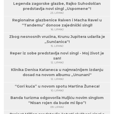
Legenda zagorske glazbe, Rajko Suhodolčan
predstavlja novi singl „Uspomene“!
23. LIPANJ
Regionalne glazbenice Raiven i Macha Ravel u
“Tandemu” donose zajednički singl!
16. LIPANJ
Zbog nesnosnih vrućina, Krunu Jupitera udarila je
„Sunčanica“!
15. LIPANJ
Reper iz sobe predstavlja novi singl - Moj život je
san!
12. LIPANJ
Klinika Denisa Kataneca u najmračnijem izdanju
dosad na novom albumu „Ununani“
12. LIPANJ
“Gori kuća” u novom spotu Martina Žuneca!
10. LIPANJ
Banda turizma odgovorila Huljiću novim singlom
“Nisan rojen da bude mi lipo”!
09. LIPANJ