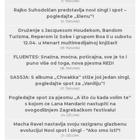
11. TRAVANJ
Rajko Suhodolčan predstavlja novi singl i spot –
pogledajte „Elenu“!
10. TRAVANJ
Druženje s Jacquesom Houdekom, Bandom
Turizma, Reperom iz Sobe i grupom Boa II u subotu
12.04. u Menart multimedijalnoj knjižari!
09. TRAVANJ
FLUENTES: Snažna, moćna, poticajna, sve je to i
puno više od toga, nova pjesma RED!
08. TRAVANJ
SASSJA: S albuma „Chwakka“ stiže još jedan singl,
pogledajte spot za „Vaniliju“!
07. TRAVANJ
Pogledajte spot za pjesmu „A što ću kada volim te“
s kojom će Lana Mandarić nastupiti na
ovogodišnjem Zagrebačkom festivalu!
24. OŽUJAK
Macha Ravel nastavlja svoju razigranu glazbenu
evoluciju! Novi spot i singl - "Ako smo isti"!
21. OŽUJAK