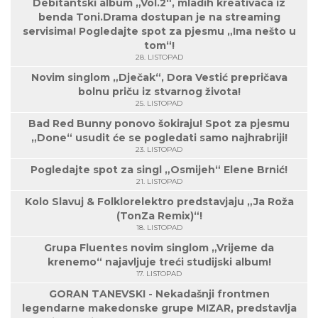
Debitantski album „Vol.2“, mladih kreativaca iz
benda Toni.Drama dostupan je na streaming
servisima! Pogledajte spot za pjesmu „Ima nešto u
tom“!
28. LISTOPAD
Novim singlom „Dječak“, Dora Vestić prepričava
bolnu priču iz stvarnog života!
25. LISTOPAD
Bad Red Bunny ponovo šokiraju! Spot za pjesmu
„Done“ usudit će se pogledati samo najhrabriji!
23. LISTOPAD
Pogledajte spot za singl „Osmijeh“ Elene Brnić!
21. LISTOPAD
Kolo Slavuj & Folklorelektro predstavjaju „Ja Roža
(TonZa Remix)“!
18. LISTOPAD
Grupa Fluentes novim singlom „Vrijeme da
krenemo“ najavljuje treći studijski album!
17. LISTOPAD
GORAN TANEVSKI - Nekadašnji frontmen
legendarne makedonske grupe MIZAR, predstavlja