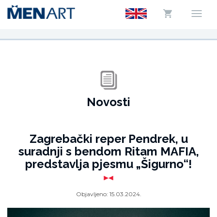
Novosti
Zagrebački reper Pendrek, u
suradnji s bendom Ritam MAFIA,
predstavlja pjesmu „Šigurno“!
Objavljeno:
15.03.2024.