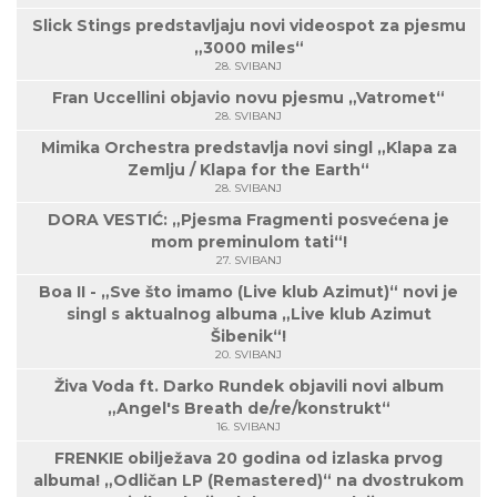
Slick Stings predstavljaju novi videospot za pjesmu
„3000 miles“
28. SVIBANJ
Fran Uccellini objavio novu pjesmu „Vatromet“
28. SVIBANJ
Mimika Orchestra predstavlja novi singl „Klapa za
Zemlju / Klapa for the Earth“
28. SVIBANJ
DORA VESTIĆ: „Pjesma Fragmenti posvećena je
mom preminulom tati“!
27. SVIBANJ
Boa II - „Sve što imamo (Live klub Azimut)“ novi je
singl s aktualnog albuma „Live klub Azimut
Šibenik“!
20. SVIBANJ
Živa Voda ft. Darko Rundek objavili novi album
„Angel's Breath de/re/konstrukt“
16. SVIBANJ
FRENKIE obilježava 20 godina od izlaska prvog
albuma! „Odličan LP (Remastered)“ na dvostrukom