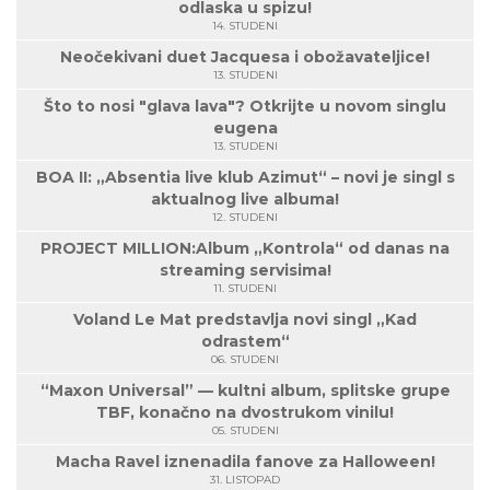
odlaska u spizu!
14. STUDENI
Neočekivani duet Jacquesa i obožavateljice!
13. STUDENI
Što to nosi "glava lava"? Otkrijte u novom singlu
eugena
13. STUDENI
BOA II: „Absentia live klub Azimut“ – novi je singl s
aktualnog live albuma!
12. STUDENI
PROJECT MILLION:Album „Kontrola“ od danas na
streaming servisima!
11. STUDENI
Voland Le Mat predstavlja novi singl „Kad
odrastem“
06. STUDENI
“Maxon Universal” — kultni album, splitske grupe
TBF, konačno na dvostrukom vinilu!
05. STUDENI
Macha Ravel iznenadila fanove za Halloween!
31. LISTOPAD