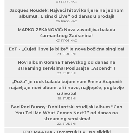
09. PROSINAC
Jacques Houdek: Najveći hitovi karijere na jednom
albumu! „Lisinski Live“ od danas u prodaji!
06. PROSINAC
MARKO ZEKANOVIĆ: Nova zavodljiva balada
šarmantnog Zadranina!
03. PROSINAC
EoT - „Čuješ li sve je bliže“ je nova božićna singlica!
29. STUDENI
Novi album Gorana Tanevskog od danas na
streaming servisima! Poslušajte „Ascend“ !
29. STUDENI
„Ruža“ je rock balada kojom nam Emina Arapović
najavljuje novi album, ali i novo, najljepše, poglavlje
u životu!
25. STUDENI
Bad Red Bunny: Debitantski studijski album “Can
You Tell Me What Comes Next?” od danas na
streaming servisima!
22. STUDENI
EDO MAAJKA - Dvostruki LP „No sikiriki