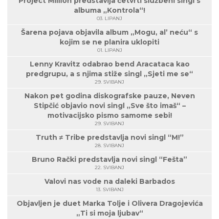
Project Million predstavlja četvrti službeni singl s
albuma „Kontrola“!
03. LIPANJ
Šarena pojava objavila album „Mogu, al’ neću“ s
kojim se ne planira uklopiti
01. LIPANJ
Lenny Kravitz odabrao bend Aracataca kao
predgrupu, a s njima stiže singl „Sjeti me se“
29. SVIBANJ
Nakon pet godina diskografske pauze, Neven
Stipčić objavio novi singl „Sve što imaš“ –
motivacijsko pismo samome sebi!
29. SVIBANJ
Truth ≠ Tribe predstavlja novi singl “M!”
28. SVIBANJ
Bruno Rački predstavlja novi singl “Fešta”
22. SVIBANJ
Valovi nas vode na daleki Barbados
13. SVIBANJ
Objavljen je duet Marka Tolje i Olivera Dragojevića
„Ti si moja ljubav“