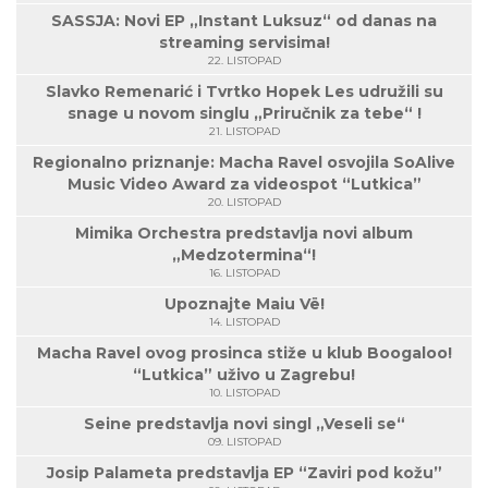
SASSJA: Novi EP „Instant Luksuz“ od danas na
streaming servisima!
22. LISTOPAD
Slavko Remenarić i Tvrtko Hopek Les udružili su
snage u novom singlu „Priručnik za tebe“ !
21. LISTOPAD
Regionalno priznanje: Macha Ravel osvojila SoAlive
Music Video Award za videospot “Lutkica”
20. LISTOPAD
Mimika Orchestra predstavlja novi album
„Medzotermina“!
16. LISTOPAD
Upoznajte Maiu Vë!
14. LISTOPAD
Macha Ravel ovog prosinca stiže u klub Boogaloo!
“Lutkica” uživo u Zagrebu!
10. LISTOPAD
Seine predstavlja novi singl „Veseli se“
09. LISTOPAD
Josip Palameta predstavlja EP “Zaviri pod kožu”