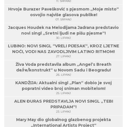
11. SRPANJ
Hrvoje Burazer Pavešković s pjesmom „Moje misto“
osvojio najviše glasova publike!
07. SRPANJ
Jacques Houdek na Melodijama Jadrana predstavio
novi singl „Sretni ljudi ne pišu pjesme“!
30. LIPANJ
LUBINO: NOVI SINGL “VRELI PIJESAK“, KROZ LJETNE
NOĆI, VODI NAS ZAVODLJIVIM LATINO RITMOM!
27. LIPANJ
Živa Voda predstavila album „Angel’s Breath
de/re/konstrukt“ u Novom Sadu i Beogradu!
26. LIPANJ
KANDŽIJA: Aktualni singl „Plan“ dobio je svoj
popratni video broj sniman mobitelom!
25. LIPANJ
ALEN ĐURAS PREDSTAVLJA NOVI SINGL „TEBI
PRIPADAM“!
23. LIPANJ
Mary May dio globalnog glazbenog projekta
„International Artists Project“