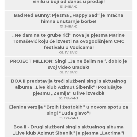
vinilu u boji od danas u prodaji!
16. SVIBANJ
Bad Red Bunny: Pjesma „Happy Sad“ je mračna
himna unutarnje borbe!
13. SVIBANJ
„Ne dam na te grube riči“ nova je pjesma Marine
Tomašević koju će izvesti na ovogodišnjem CMC
festivalu u Vodicama!
06. SVIBANJ
PROJECT MILLION: Singl „Ja ne želim ne“, dobio je
svoj video uradak!
05. SVIBANJ
BOA II predstavlja treći službeni singl s aktualnog
albuma „Live klub Azimut Šibenik“! Poslušajte
pjesmu „Zemlja“ u live izvedbi!
30. TRAVANJ
Elenina verzija “Brzih i žestokih“ u novom spotu za
singl “Luda glavo“!
19. TRAVANJ
Boa II - Drugi službeni singl s aktualnog albuma
„Live klub Azimut Šibenik“ je pjesma „Lacrima“!