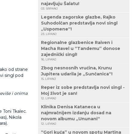
najavljuju Šalatu!
03. SRPANJ
Legenda zagorske glazbe, Rajko
Suhodolčan predstavlja novi singl
„Uspomene“!
23. LIPANJ
Regionalne glazbenice Raiven i
Macha Ravel u “Tandemu” donose
zajednički singl!
16. LIPANJ
Zbog nesnosnih vrućina, Krunu
kako od strane
Jupitera udarila je „Sunčanica“!
ovi singl pod
15. LIPANJ
Reper iz sobe predstavlja novi singl -
eviše i onima
Moj život je san!
12. LIPANJ
Klinika Denisa Kataneca u
e Toni Tkalec.
najmračnijem izdanju dosad na
bas), Nikola
novom albumu „Ununani“
ara).
12. LIPANJ
“Gori kuća” u novom spotu Martina