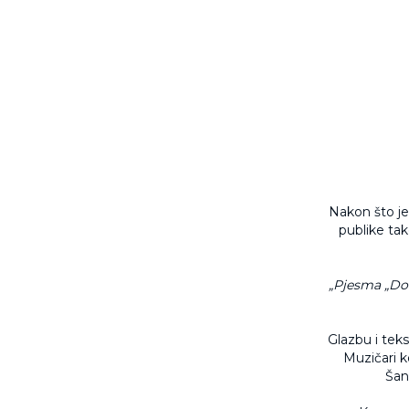
Nakon što j
publike tako
„Pjesma „Dob
Glazbu i teks
Muzičari ko
Šant