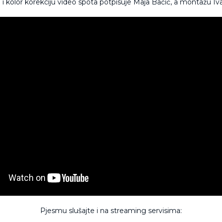
i kolor korekciju video spota potpisuje Maja Bačić, a montažu Iva
Pjesmu slušajte i na streaming servisima: