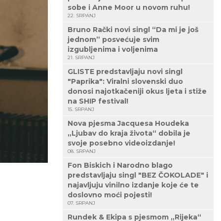
sobe i Anne Moor u novom ruhu!
22. SRPANJ
Bruno Rački novi singl “Da mi je još
jednom” posvećuje svim
izgubljenima i voljenima
21. SRPANJ
GLISTE predstavljaju novi singl
"Paprika": Viralni slovenski duo
donosi najotkačeniji okus ljeta i stiže
na SHIP festival!
15. SRPANJ
Nova pjesma Jacquesa Houdeka
„Ljubav do kraja života“ dobila je
svoje posebno videoizdanje!
08. SRPANJ
Fon Biskich i Narodno blago
predstavljaju singl "BEZ ČOKOLADE" i
najavljuju vinilno izdanje koje će te
doslovno moći pojesti!
07. SRPANJ
Rundek & Ekipa s pjesmom „Rijeka“