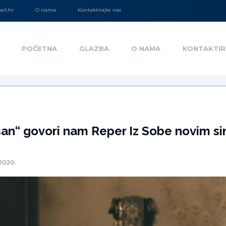
rt.hr
O nama
Kontaktirajte nas
POČETNA
GLAZBA
O NAMA
KONTAKTIR
an“ govori nam Reper Iz Sobe novim s
.2020.