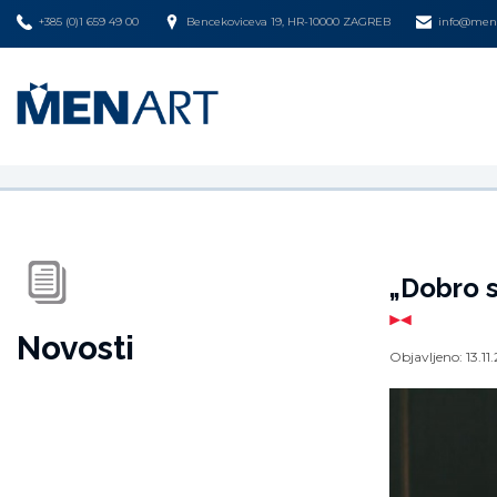
+385 (0)1 659 49 00
Bencekoviceva 19, HR-10000 ZAGREB
info@mena
„Dobro s
Novosti
Objavljeno:
13.11