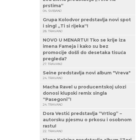
prstima“
04. SVIBANJ
Grupa Kolodvor predstavlja novi spot
i singl „Ti si rijeka“!
28. TRAVANJ
NOVO U MENARTU! Tko se krije iza
imena Fameja i kako su bez
promocije došli do desetaka tisuća
pregleda?
27. TRAVANJ
Seine predstavlja novi album "Vreva"
24. TRAVANJ
Macha Ravel u producentskoj ulozi
donosi klupski remix singla
“Pasegoni”!
24. TRAVANJ
Dora Vestić predstavlja “Vrtlog” –
autorsku pjesmu o prkosu i osobnom
rastu!
22. TRAVANJ