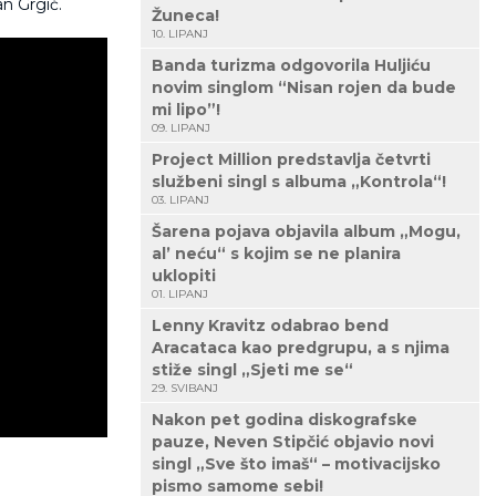
n Grgić.
Žuneca!
10. LIPANJ
Banda turizma odgovorila Huljiću
novim singlom “Nisan rojen da bude
mi lipo”!
09. LIPANJ
Project Million predstavlja četvrti
službeni singl s albuma „Kontrola“!
03. LIPANJ
Šarena pojava objavila album „Mogu,
al’ neću“ s kojim se ne planira
uklopiti
01. LIPANJ
Lenny Kravitz odabrao bend
Aracataca kao predgrupu, a s njima
stiže singl „Sjeti me se“
29. SVIBANJ
Nakon pet godina diskografske
pauze, Neven Stipčić objavio novi
singl „Sve što imaš“ – motivacijsko
pismo samome sebi!