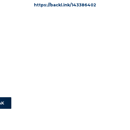
https://backl.ink/143386402
AK