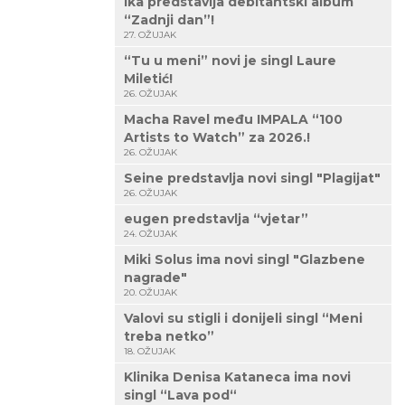
Ika predstavlja debitantski album
“Zadnji dan”!
27. OŽUJAK
“Tu u meni” novi je singl Laure
Miletić!
26. OŽUJAK
Macha Ravel među IMPALA “100
Artists to Watch” za 2026.!
26. OŽUJAK
Seine predstavlja novi singl "Plagijat"
26. OŽUJAK
eugen predstavlja “vjetar”
24. OŽUJAK
Miki Solus ima novi singl "Glazbene
nagrade"
20. OŽUJAK
Valovi su stigli i donijeli singl “Meni
treba netko”
18. OŽUJAK
Klinika Denisa Kataneca ima novi
singl “Lava pod“