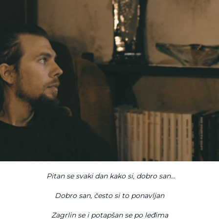
Pitan se svaki dan kako si, dobro san...
Dobro san, često si to ponavljan
Zagrlin se i potapšan se po leđima