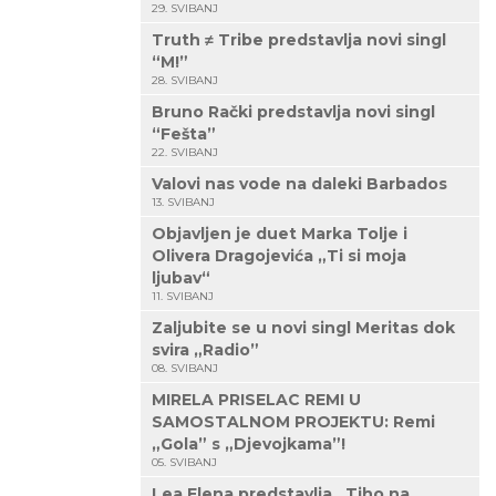
29. SVIBANJ
Truth ≠ Tribe predstavlja novi singl
“M!”
28. SVIBANJ
Bruno Rački predstavlja novi singl
“Fešta”
22. SVIBANJ
Valovi nas vode na daleki Barbados
13. SVIBANJ
Objavljen je duet Marka Tolje i
Olivera Dragojevića „Ti si moja
ljubav“
11. SVIBANJ
Zaljubite se u novi singl Meritas dok
svira „Radio”
08. SVIBANJ
MIRELA PRISELAC REMI U
SAMOSTALNOM PROJEKTU: Remi
„Gola” s „Djevojkama”!
05. SVIBANJ
Lea Elena predstavlja „Tiho na