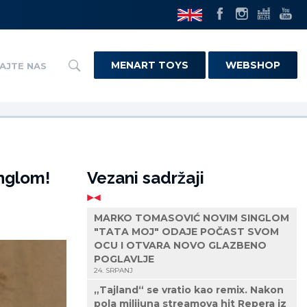
MENART TOYS
WEBSHOP
AJTE NAS
inglom!
Vezani sadržaji
MARKO TOMASOVIĆ NOVIM SINGLOM
"TATA MOJ" ODAJE POČAST SVOM
OCU I OTVARA NOVO GLAZBENO
POGLAVLJE
24. SRPANJ
„Tajland“ se vratio kao remix. Nakon
pola milijuna streamova hit Repera iz