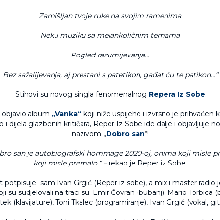
Zamišljan tvoje ruke na svojim ramenima
Neku muziku sa melankoličnim temama
Pogled razumijevanja...
Bez sažalijevanja, aj prestani s patetikon, gađat ću te patikon...“
Stihovi su novog singla fenomenalnog
Repera Iz Sobe
.
e objavio album
„Vanka“
koji niže uspijehe i izvrsno je prihvaćen 
 i dijela glazbenih kritičara, Reper Iz Sobe ide dalje i objavljuje n
nazivom „
Dobro san
“!
ro san je autobiografski hommage 2020-oj, onima koji misle pr
koji misle premalo.“ –
rekao je Reper iz Sobe.
t potpisuje sam Ivan Grgić (Reper iz sobe), a mix i master radio j
ji su sudjelovali na traci su: Emir Čovran (bubanj), Mario Torbica (
ek (klavijature), Toni Tkalec (programiranje), Ivan Grgić (vokal, git