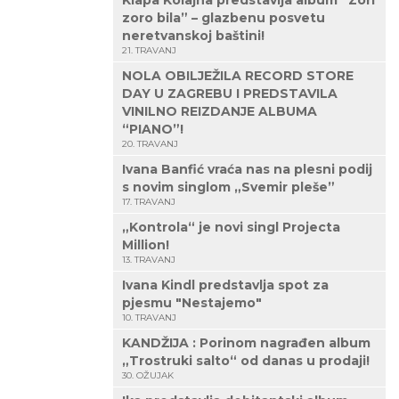
Klapa Kolajna predstavlja album “Zori
zoro bila” – glazbenu posvetu
neretvanskoj baštini!
21. TRAVANJ
NOLA OBILJEŽILA RECORD STORE
DAY U ZAGREBU I PREDSTAVILA
VINILNO REIZDANJE ALBUMA
“PIANO”!
20. TRAVANJ
Ivana Banfić vraća nas na plesni podij
s novim singlom „Svemir pleše”
17. TRAVANJ
„Kontrola“ je novi singl Projecta
Million!
13. TRAVANJ
Ivana Kindl predstavlja spot za
pjesmu "Nestajemo"
10. TRAVANJ
KANDŽIJA : Porinom nagrađen album
„Trostruki salto“ od danas u prodaji!
30. OŽUJAK