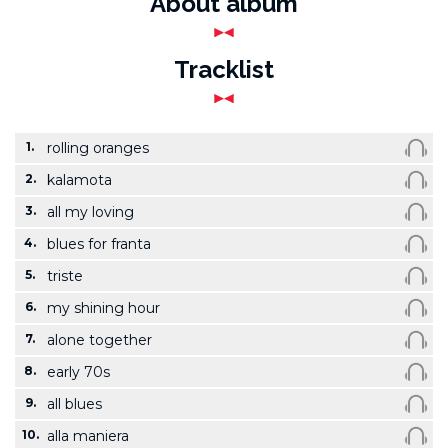
About album
Tracklist
1.
rolling oranges
2.
kalamota
3.
all my loving
4.
blues for franta
5.
triste
6.
my shining hour
7.
alone together
8.
early 70s
9.
all blues
10.
alla maniera