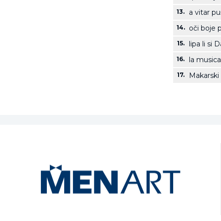
13.
a vitar p
14.
oči boje 
15.
lipa li si
16.
la musica
17.
Makarski 