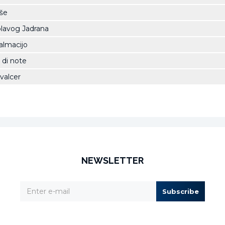
uše
plavog Jadrana
 Dalmacijo
 di note
valcer
NEWSLETTER
Subscribe