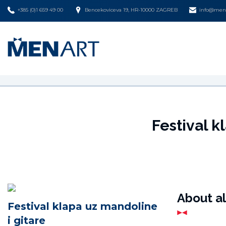
+385 (0)1 659 49 00
Bencekoviceva 19, HR-10000 ZAGREB
info@mena
Festival k
About a
Festival klapa uz mandoline
i gitare