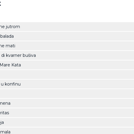
t
me jutrom
 balada
me mati
 di kvarner bušiva
 Mare Kata
u u konfinu
omena
ritas
ja
 mala