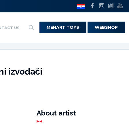
MENART TOYS
WEBSHOP
NTACT US
ni izvođači
About artist