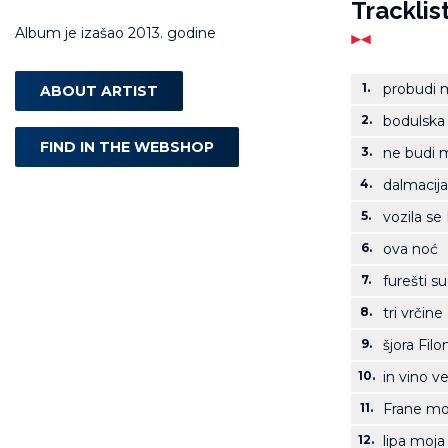
Tracklis
Album je izašao 2013. godine
1.
probudi 
ABOUT ARTIST
2.
bodulska
FIND IN THE WEBSHOP
3.
ne budi 
4.
dalmacija
5.
vozila se
6.
ova noć
7.
furešti s
8.
tri vrčine
9.
šjora Fil
10.
in vino ve
11.
Frane mo
12.
lipa moja