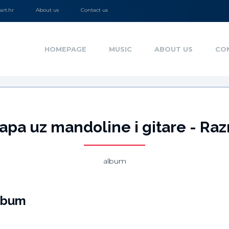
rt.hr
About us
Contact us
HOMEPAGE
MUSIC
ABOUT US
CO
lapa uz mandoline i gitare - Raz
album
lbum