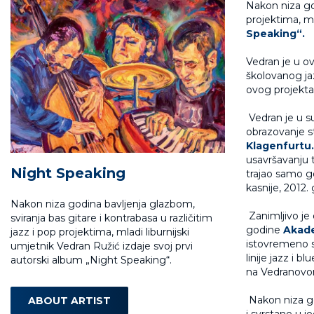
Nakon niza god
projektima, ml
Speaking“.
Vedran je u o
školovanog jaz
ovog projekta
Vedran je u s
obrazovanje s
Klagenfurtu.
usavršavanju t
Night Speaking
trajao samo g
kasnije, 2012.
Nakon niza godina bavljenja glazbom,
Zanimljivo je
sviranja bas gitare i kontrabasa u različitim
godine
Akade
jazz i pop projektima, mladi liburnijski
istovremeno sp
umjetnik Vedran Ružić izdaje svoj prvi
linije jazz i b
autorski album „Night Speaking“.
na Vedranovo
Nakon niza go
ABOUT ARTIST