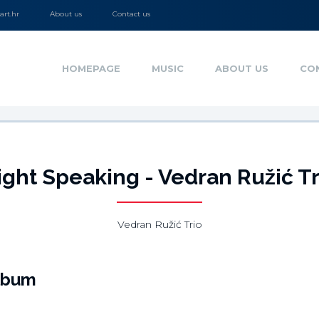
rt.hr
About us
Contact us
HOMEPAGE
MUSIC
ABOUT US
CO
ight Speaking - Vedran Ružić Tr
Vedran Ružić Trio
lbum