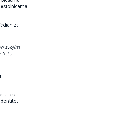
i pjesama
ijestolnicama
Vedran za
an svojim
tekstu
 i
astala u
identitet