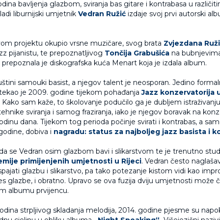
ina bavljenja glazbom, sviranja bas gitare i kontrabasa u različiti
adi liburnijski umjetnik
Vedran Ružić
izdaje svoj prvi autorski a
vom projektu okupio vrsne muzičare, svog brata
Zvjezdana Ruž
z pijanistu, te prepoznatljivog
Tončija Grabušića
na bubnjevima
 prepoznala je diskografska kuća Menart koja je izdala album.
uštini samouki basist, a njegov talent je neosporan. Jedino form
tekao je 2009. godine tijekom pohađanja
Jazz konzervatorija 
Kako sam kaže, to školovanje podučilo ga je dubljem istraživanju
ehnike sviranja i samog fraziranja, iako je njegov boravak na konz
odinu dana. Tijekom tog perioda počinje svirati i kontrabas, a sa
 godine, dobiva i
nagradu: status za najboljeg jazz basista i k
 da se Vedran osim glazbom bavi i slikarstvom te je trenutno st
mije primijenjenih umjetnosti u Rijeci
. Vedran često naglašav
ajati glazbu i slikarstvo, pa tako potezanje kistom vidi kao impr
lues glazbe, i obratno. Upravo se ova fuzija dviju umjetnosti može čuti
m albumu prvijencu.
dina strpljivog skladanja melodija, 2014. godine pjesme su nap