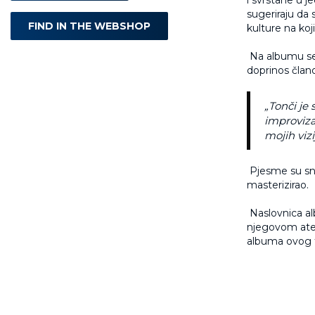
i svrstane u j
sugeriraju da
FIND IN THE WEBSHOP
kulture na koj
Na albumu s
doprinos člano
„Tonči je
improviza
mojih vizi
Pjesme su sni
masterizirao.
Naslovnica al
njegovom atel
albuma ovog t