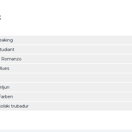
t
eaking
tudiant
i Romanzo
Blues
iljun
Farben
olski trubadur