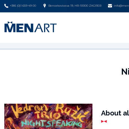
+385 (0)1 659 49 00
Bencekoviceva 19, HR-10000 ZAGREB
info@mena
N
About a