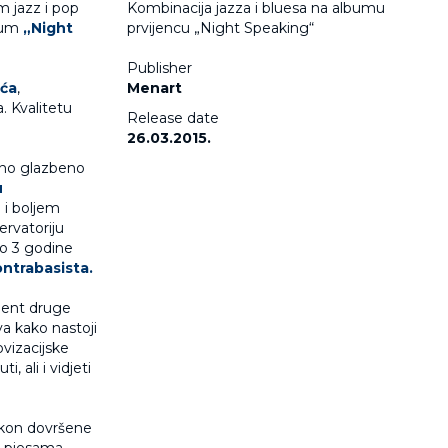
m jazz i pop
Kombinacija jazza i bluesa na albumu
lbum
„Night
prvijencu „Night Speaking“
Publisher
ića
,
Menart
. Kvalitetu
Release date
26.03.2015.
alno glazbeno
u
 i boljem
ervatoriju
mo 3 godine
ontrabasista.
udent druge
a kako nastoji
ovizacijske
, ali i vidjeti
okon dovršene