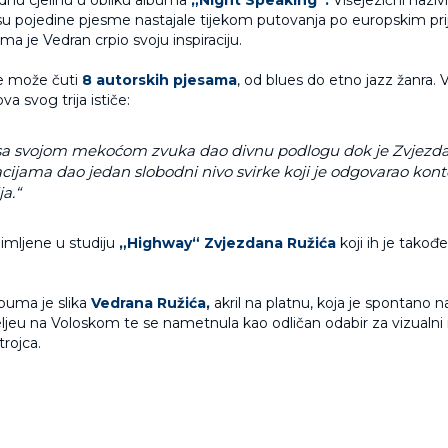
ednu cjelinu u obliku albuma
„Night Speaking“.
Višejezični naziv
 su pojedine pjesme nastajale tijekom putovanja po europskim pr
ima je Vedran crpio svoju inspiraciju.
e može čuti
8 autorskih pjesama
, od blues do etno jazz žanra. 
va svog trija ističe:
 sa svojom mekoćom zvuka dao divnu podlogu dok je Zvjezd
cijama dao jedan slobodni nivo svirke koji je odgovarao kon
ja.“
mljene u studiju
„Highway“ Zvjezdana Ružića
koji ih je također
buma je slika
Vedrana Ružića,
akril na platnu, koja je spontano n
jeu na Voloskom te se nametnula kao odličan odabir za vizualni 
rojca.