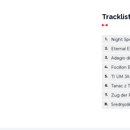
Tracklis
1.
Night Sp
2.
Eternal E
3.
Adagio d
4.
Focillon 
5.
TI UM JA
6.
Tanac z Tr
7.
Zug der 
8.
Srednjošk