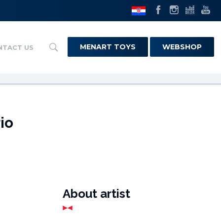
MENART TOYS
WEBSHOP
NTACT US
io
About artist