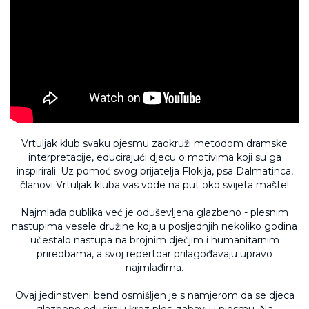
Vrtuljak klub svaku pjesmu zaokruži metodom dramske
interpretacije, educirajući djecu o motivima koji su ga
inspirirali. Uz pomoć svog prijatelja Flokija, psa Dalmatinca,
članovi Vrtuljak kluba vas vode na put oko svijeta mašte!
Najmlađa publika već je oduševljena glazbeno - plesnim
nastupima vesele družine koja u posljednjih nekoliko godina
učestalo nastupa na brojnim dječjim i humanitarnim
priredbama, a svoj repertoar prilagođavaju upravo
najmlađima.
Ovaj jedinstveni bend osmišljen je s namjerom da se djeca