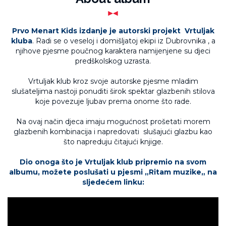
Prvo Menart Kids izdanje je
autorski projekt
Vrtuljak
kluba
. Radi se o veseloj i domišljatoj ekipi iz Dubrovnika , a
njihove pjesme poučnog karaktera namijenjene su djeci
predškolskog uzrasta.
Vrtuljak klub kroz svoje autorske pjesme mladim
slušateljima nastoji ponuditi širok spektar glazbenih stilova
koje povezuje ljubav prema onome što rade.
Na ovaj način djeca imaju mogućnost prošetati morem
glazbenih kombinacija i napredovati slušajući glazbu kao
što napreduju čitajući knjige.
Dio onoga što je Vrtuljak klub pripremio na svom
albumu, možete poslušati u pjesmi „Ritam muzike„ na
sljedećem linku: