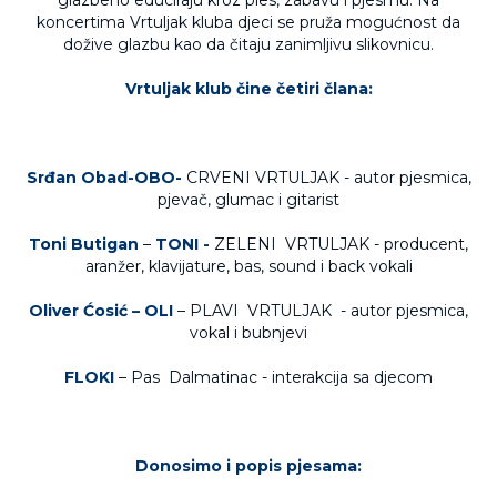
glazbeno educiraju kroz ples, zabavu i pjesmu. Na
koncertima Vrtuljak kluba djeci se pruža mogućnost da
dožive glazbu kao da čitaju zanimljivu slikovnicu.
Vrtuljak klub čine četiri člana:
Srđan Obad-OBO-
CRVENI VRTULJAK - autor pjesmica,
pjevač, glumac i gitarist
Toni Butigan
–
TONI -
ZELENI VRTULJAK - producent,
aranžer, klavijature, bas, sound i back vokali
Oliver Ćosić –
OLI
– PLAVI VRTULJAK - autor pjesmica,
vokal i bubnjevi
FLOKI
– Pas Dalmatinac - interakcija sa djecom
Donosimo i popis pjesama: