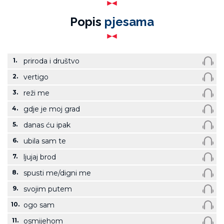
Popis
pjesama
1.
priroda i društvo
2.
vertigo
3.
reži me
4.
gdje je moj grad
5.
danas ću ipak
6.
ubila sam te
7.
ljujaj brod
8.
spusti me/digni me
9.
svojim putem
10.
ogo sam
11.
osmijehom