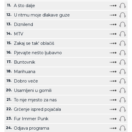
11.
A što dalje
12.
U ritmu moje dlakave guze
13.
Diznilend
14.
MTV
15.
Zakaj se tak' oblačiš
16.
Pjevajte nešto ljubavno
17.
Buntovnik
18.
Marihuana
19.
Dobro veče
20.
Usamljeni u gomili
21.
To nije mjesto za nas
22.
Grčenje ispred pojačala
23.
Fur Immer Punk
24.
Odjava programa