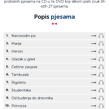
probranih pjesama na CD-u te DVD koji slikom prati zvuk tih
istih 27 pjesama.
Popis
pjesama
1.
Narcisoidni psi
2.
Marija
3.
Heroin
4.
Izlazak u grad
5.
Čelične zavjese
6.
Tamburaši
7.
Rigoleto
8.
Studentska
9.
Od buđenja do dnevnika
10.
Princeza