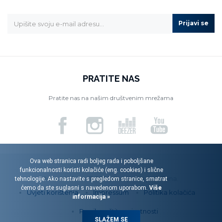
Prijavi se
PRATITE NAS
Pratite nas na našim društvenim mrežama
Ova web stranica radi boljeg rada i poboljšane
funkcionalnosti koristi kolačiće (eng. cookies) i slične
Menart d.o.o. © 2026. Sva prava pridržana.
tehnologije. Ako nastavite s pregledom stranice, smatrat
ćemo da ste suglasni s navedenom uporabom.
Više
Uvjeti korištenja
Impressum
Politika kolačića
informacija »
Pravila zaštite privatnosti
SLAŽEM SE