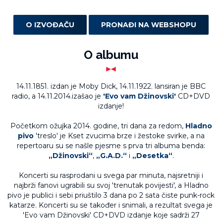
O IZVOĐAČU
PRONAĐI NA WEBSHOPU
O albumu
14.11.1851. izdan je Moby Dick, 14.11.1922. lansiran je BBC
radio, a 14.11.2014.izašao je
'Evo vam Džinovski'
CD+DVD
izdanje!
Početkom ožujka 2014. godine, tri dana za redom,
Hladno
pivo
'treslo' je Kset zvucima brze i žestoke svirke, a na
repertoaru su se našle pjesme s prva tri albuma benda:
„Džinovski“
,
„G.A.D.“
i
„Desetka“
.
Koncerti su rasprodani u svega par minuta, najsretniji i
najbrži fanovi ugrabili su svoj 'trenutak povijesti', a Hladno
pivo je publici i sebi priuštilo 3 dana po 2 sata čiste punk-rock
katarze. Koncerti su se također i snimali, a rezultat svega je
'Evo vam Džinovski' CD+DVD izdanje koje sadrži 27