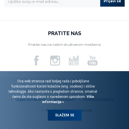
Prijavi se
PRATITE NAS
Pratite nas na našim društvenim mrežama
Ova web stranica radi boljeg rada i poboljšane
funkcionalnosti koristi kolačiće (eng. cookies) i slične
Menart d.o.o. © 2026. Sva prava pridržana.
tehnologije. Ako nastavite s pregledom stranice, smatrat
ćemo da ste suglasni s navedenom uporabom.
Više
Uvjeti korištenja
Impressum
Politika kolačića
informacija »
Pravila zaštite privatnosti
SLAŽEM SE