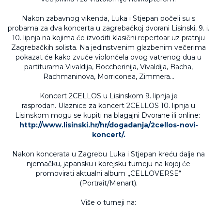
Nakon zabavnog vikenda, Luka i Stjepan počeli su s
probama za dva koncerta u zagrebačkoj dvorani Lisinski, 9. i.
10. lipnja na kojima će izvoditi klasični repertoar uz pratnju
Zagrebačkih solista. Na jedinstvenim glazbenim večerima
pokazat će kako zvuče violončela ovog vatrenog dua u
partiturama Vivaldija, Boccherinija, Vivaldija, Bacha,
Rachmaninova, Morriconea, Zimmera…
Koncert 2CELLOS u Lisinskom 9. lipnja je
rasprodan. Ulaznice za koncert 2CELLOS 10. lipnja u
Lisinskom mogu se kupiti na blagajni Dvorane ili online:
http://www.lisinski.hr/hr/dogadanja/2cellos-novi-
koncert/.
Nakon koncerata u Zagrebu Luka i Stjepan kreću dalje na
njemačku, japansku i korejsku turneju na kojoj će
promovirati aktualni album „CELLOVERSE“
(Portrait/Menart).
Više o turneji na: