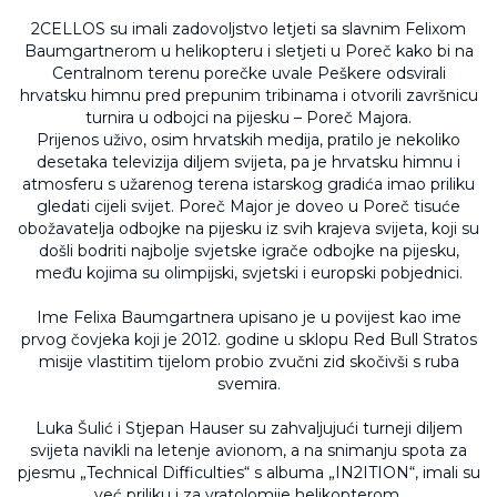
2CELLOS su imali zadovoljstvo letjeti sa slavnim Felixom
Baumgartnerom u helikopteru i sletjeti u Poreč kako bi na
Centralnom terenu porečke uvale Peškere odsvirali
hrvatsku himnu pred prepunim tribinama i otvorili završnicu
turnira u odbojci na pijesku – Poreč Majora.
Prijenos uživo, osim hrvatskih medija, pratilo je nekoliko
desetaka televizija diljem svijeta, pa je hrvatsku himnu i
atmosferu s užarenog terena istarskog gradića imao priliku
gledati cijeli svijet. Poreč Major je doveo u Poreč tisuće
obožavatelja odbojke na pijesku iz svih krajeva svijeta, koji su
došli bodriti najbolje svjetske igrače odbojke na pijesku,
među kojima su olimpijski, svjetski i europski pobjednici.
Ime Felixa Baumgartnera upisano je u povijest kao ime
prvog čovjeka koji je 2012. godine u sklopu Red Bull Stratos
misije vlastitim tijelom probio zvučni zid skočivši s ruba
svemira.
Luka Šulić i Stjepan Hauser su zahvaljujući turneji diljem
svijeta navikli na letenje avionom, a na snimanju spota za
pjesmu „Technical Difficulties“ s albuma „IN2ITION“, imali su
već priliku i za vratolomije helikopterom.