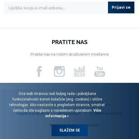
Prijavi se
PRATITE NAS
Pratite nas na našim društvenim mrežama
Ova web stranica radi boljeg rada i poboljšane
funkcionalnosti koristi kolačiće (eng. cookies) i slične
Menart d.o.o. © 2026. Sva prava pridržana.
tehnologije. Ako nastavite s pregledom stranice, smatrat
ćemo da ste suglasni s navedenom uporabom.
Više
Uvjeti korištenja
Impressum
Politika kolačića
informacija »
Pravila zaštite privatnosti
SLAŽEM SE