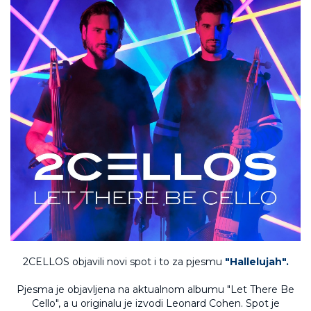
2CELLOS objavili novi spot i to za pjesmu
"Hallelujah".
Pjesma je objavljena na aktualnom albumu "Let There Be
Cello", a u originalu je izvodi Leonard Cohen. Spot je