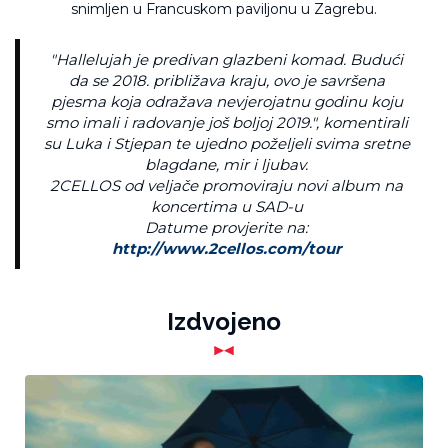
snimljen u Francuskom paviljonu u Zagrebu.
"
Hallelujah
je predivan glazbeni komad. Budući
da se 2018. približava kraju, ovo je savršena
pjesma koja odražava nevjerojatnu godinu koju
smo imali i radovanje još boljoj 2019.", komentirali
su Luka i Stjepan te ujedno poželjeli svima sretne
blagdane, mir i ljubav.
2CELLOS od veljače promoviraju novi album na
koncertima u SAD-u
Datume provjerite na:
http://www.2cellos.com/tour
Izdvojeno