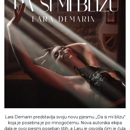
Lara Demarin predstavlja svoju novu pjesmu „Da si mi blizu“
koja je posebna je po mnogočemu. Nova autorska ekipa
dala je ovoj pjesmi poseban štih, a Laru je osvojila čim je čula