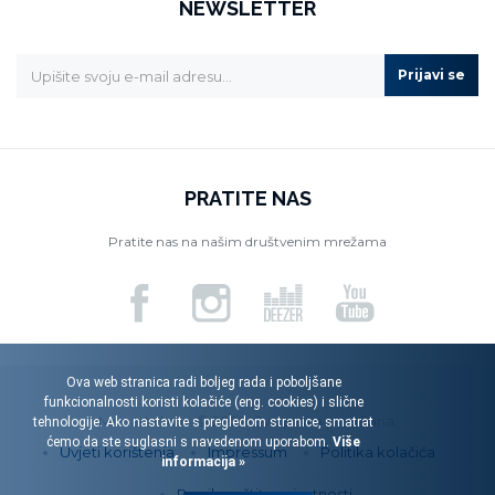
NEWSLETTER
Prijavi se
PRATITE NAS
Pratite nas na našim društvenim mrežama
Ova web stranica radi boljeg rada i poboljšane
funkcionalnosti koristi kolačiće (eng. cookies) i slične
Menart d.o.o. © 2026. Sva prava pridržana.
tehnologije. Ako nastavite s pregledom stranice, smatrat
ćemo da ste suglasni s navedenom uporabom.
Više
Uvjeti korištenja
Impressum
Politika kolačića
informacija »
Pravila zaštite privatnosti