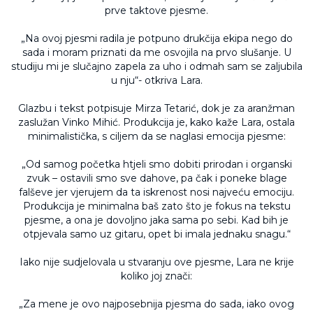
prve taktove pjesme.
„Na ovoj pjesmi radila je potpuno drukčija ekipa nego do
sada i moram priznati da me osvojila na prvo slušanje. U
studiju mi je slučajno zapela za uho i odmah sam se zaljubila
u nju“- otkriva Lara.
Glazbu i tekst potpisuje Mirza Tetarić, dok je za aranžman
zaslužan Vinko Mihić. Produkcija je, kako kaže Lara, ostala
minimalistička, s ciljem da se naglasi emocija pjesme:
„Od samog početka htjeli smo dobiti prirodan i organski
zvuk – ostavili smo sve dahove, pa čak i poneke blage
falševe jer vjerujem da ta iskrenost nosi najveću emociju.
Produkcija je minimalna baš zato što je fokus na tekstu
pjesme, a ona je dovoljno jaka sama po sebi. Kad bih je
otpjevala samo uz gitaru, opet bi imala jednaku snagu.“
Iako nije sudjelovala u stvaranju ove pjesme, Lara ne krije
koliko joj znači:
„Za mene je ovo najposebnija pjesma do sada, iako ovog