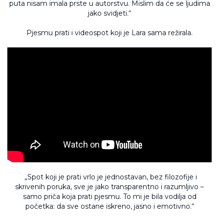
puta nisam imala prste u autorstvu. Mislim da će se ljudima
jako svidjeti.“
Pjesmu prati i videospot koji je Lara sama režirala.
„Spot koji je prati vrlo je jednostavan, bez filozofije i
skrivenih poruka, sve je jako transparentno i razumljivo –
samo priča koja prati pjesmu. To mi je bila vodilja od
početka: da sve ostane iskreno, jasno i emotivno.“