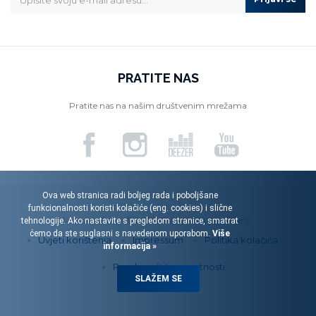
PRATITE NAS
Pratite nas na našim društvenim mrežama
Ova web stranica radi boljeg rada i poboljšane
funkcionalnosti koristi kolačiće (eng. cookies) i slične
Menart d.o.o. © 2026. Sva prava pridržana.
tehnologije. Ako nastavite s pregledom stranice, smatrat
ćemo da ste suglasni s navedenom uporabom.
Više
Uvjeti korištenja
Impressum
Politika kolačića
informacija »
Pravila zaštite privatnosti
SLAŽEM SE