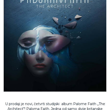
U prodaji je novi, četvrti studijski album Palome Faith „The
Architect"! Paloma Faith. Jedna od samo dvije britanske