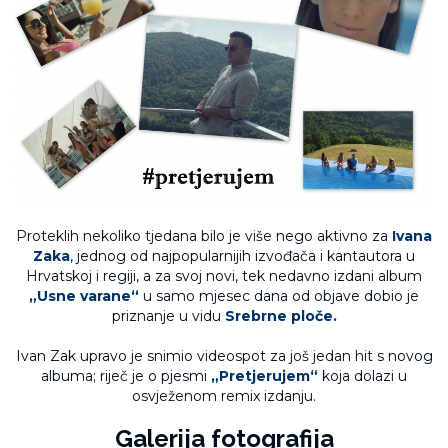
Proteklih nekoliko tjedana bilo je više nego aktivno za
Ivana
Zaka
, jednog od najpopularnijih izvođača i kantautora u
Hrvatskoj i regiji, a za svoj novi, tek nedavno izdani album
„Usne varane“
u samo mjesec dana od objave dobio je
priznanje u vidu
Srebrne ploče.
Ivan Zak upravo je snimio videospot za još jedan hit s novog
albuma; riječ je o pjesmi
„Pretjerujem“
koja dolazi u
osvježenom remix izdanju.
Galerija fotografija