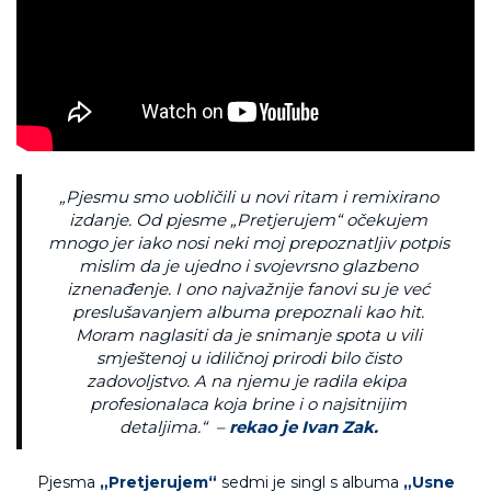
„
Pjesmu smo uobličili u novi ritam i remixirano
izdanje. Od pjesme „Pretjerujem“ očekujem
mnogo jer iako nosi neki moj prepoznatljiv potpis
mislim da je ujedno i svojevrsno glazbeno
iznenađenje. I ono najvažnije fanovi su je već
preslušavanjem albuma prepoznali kao hit.
Moram naglasiti da je snimanje spota u vili
smještenoj u idiličnoj prirodi bilo čisto
zadovoljstvo. A na njemu je radila ekipa
profesionalaca koja brine i o najsitnijim
detaljima.“
–
rekao je Ivan Zak.
Pjesma
„Pretjerujem“
sedmi je singl s albuma
„Usne