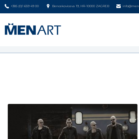
+385 (0)1 659 49 00
Bencekoviceva 19, HR-10000 ZAGREB
info@mena