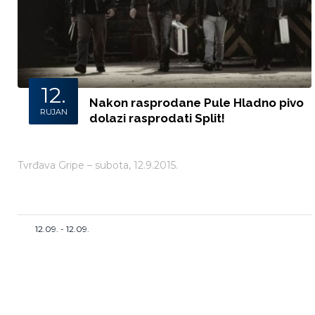
12.
Nakon rasprodane Pule Hladno pivo
RUJAN
dolazi rasprodati Split!
Tvrđava Gripe – subota, 12.9.2015.
12.09. - 12.09.