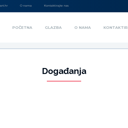
rt.hr
O nama
Kontaktirajte nas
POČETNA
GLAZBA
O NAMA
KONTAKTIR
Događanja