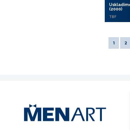
Uskladim
(2000)
TBF
1
2