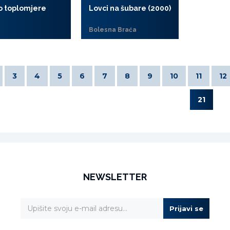
o toplomjere
Lovci na šubare (2000)
Bolesna Braća
3
4
5
6
7
8
9
10
11
12
21
NEWSLETTER
Prijavi se