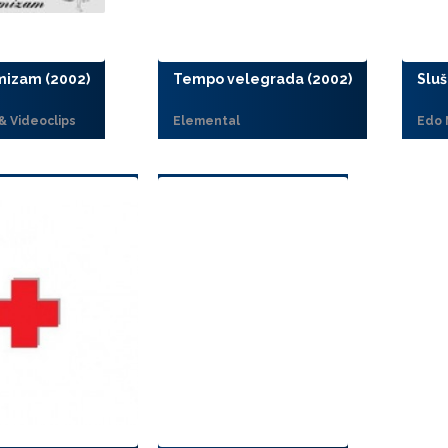
mizam (2002)
Tempo velegrada (2002)
Sluš
 & Videoclips
Elemental
Edo 