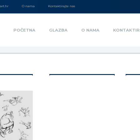
rt.hr
O nama
Kontaktirajte nas
POČETNA
GLAZBA
O NAMA
KONTAKTIR