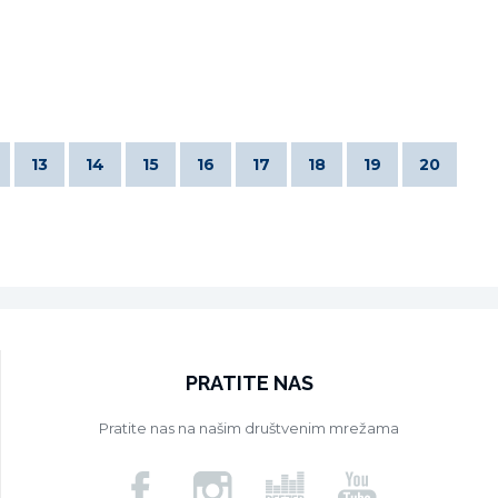
13
14
15
16
17
18
19
20
PRATITE NAS
Pratite nas na našim društvenim mrežama