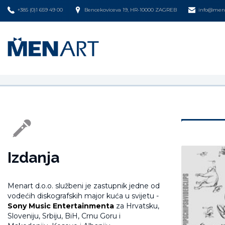
+385 (0)1 659 49 00
Bencekoviceva 19, HR-10000 ZAGREB
info@mena
Izdanja
Menart d.o.o. službeni je zastupnik jedne od
vodećih diskografskih major kuća u svijetu -
Sony Music Entertainmenta
za Hrvatsku,
Sloveniju, Srbiju, BiH, Crnu Goru i