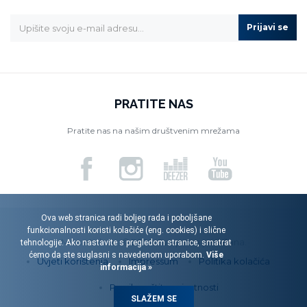
Prijavi se
PRATITE NAS
Pratite nas na našim društvenim mrežama
Ova web stranica radi boljeg rada i poboljšane
funkcionalnosti koristi kolačiće (eng. cookies) i slične
Menart d.o.o. © 2026. Sva prava pridržana.
tehnologije. Ako nastavite s pregledom stranice, smatrat
ćemo da ste suglasni s navedenom uporabom.
Više
Uvjeti korištenja
Impressum
Politika kolačića
informacija »
Pravila zaštite privatnosti
SLAŽEM SE