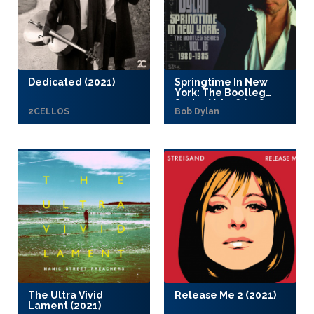
Dedicated (2021)
Springtime In New
York: The Bootleg
Series Vol. 16 (1980-
2CELLOS
Bob Dylan
1985) (2021)
The Ultra Vivid
Release Me 2 (2021)
Lament (2021)