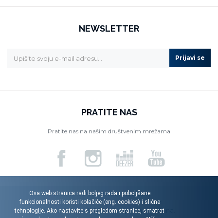
NEWSLETTER
Prijavi se
PRATITE NAS
Pratite nas na našim društvenim mrežama
Ova web stranica radi boljeg rada i poboljšane
funkcionalnosti koristi kolačiće (eng. cookies) i slične
Menart d.o.o. © 2026. Sva prava pridržana.
tehnologije. Ako nastavite s pregledom stranice, smatrat