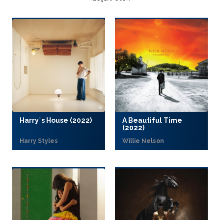
Harry˙s House (2022)
A Beautiful Time
(2022)
Harry Styles
Willie Nelson