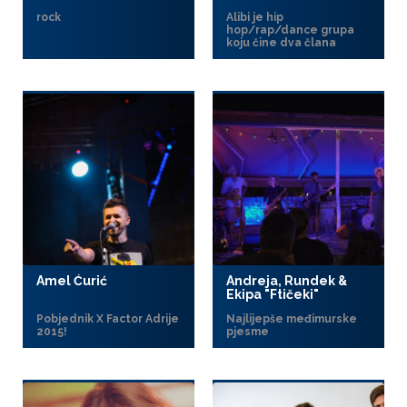
rock
Alibi je hip
hop/rap/dance grupa
koju čine dva člana
Amel Ćurić
Andreja, Rundek &
Ekipa "Ftičeki"
Pobjednik X Factor Adrije
Najlijepše međimurske
2015!
pjesme