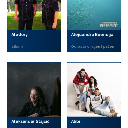
Aledory
Alejuandro Buendija
album
Odrasta omiljen I pažen
Aleksandar Stajčić
Alibi