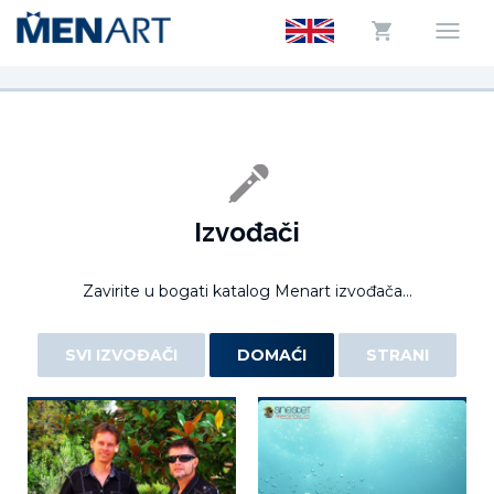
Izvođači
Zavirite u bogati katalog Menart izvođača...
SVI IZVOĐAČI
DOMAĆI
STRANI