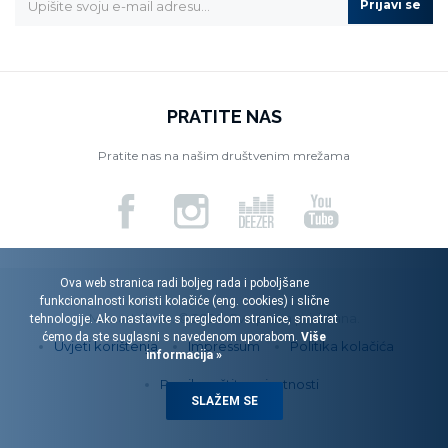
Prijavi se
PRATITE NAS
Pratite nas na našim društvenim mrežama
Ova web stranica radi boljeg rada i poboljšane
funkcionalnosti koristi kolačiće (eng. cookies) i slične
Menart d.o.o. © 2026. Sva prava pridržana.
tehnologije. Ako nastavite s pregledom stranice, smatrat
ćemo da ste suglasni s navedenom uporabom.
Više
Uvjeti korištenja
Impressum
Politika kolačića
informacija »
Pravila zaštite privatnosti
SLAŽEM SE