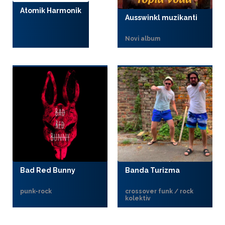
Atomik Harmonik
Ausswinkl muzikanti
Novi album
Bad Red Bunny
Banda Turizma
punk-rock
crossover funk / rock
kolektiv