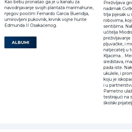
Kao bebu pronašao ga je u kanalu za
Preživljava gr
navodnjavanje svojih plantaža marimahune,
nadimak Cvitko
njegov poočim Fernardo Garcia Buendija,
trlja pijesak 
umirovljeni pukovnik, krvnik vojne hunte
robovima, koji
Edmunda II Osakaćenog.
sentišima. Na
učitelja Miodr
preživljavanj
ALBUMI
pljuvačke, i m
natjecatelj u 
Kljacima. . M
sredstava, ma
pada iste. Nako
ukulele, i pro
koju je iskopao
i u partnerstv
Pametno ulažuć
testirajući na
školski prijat