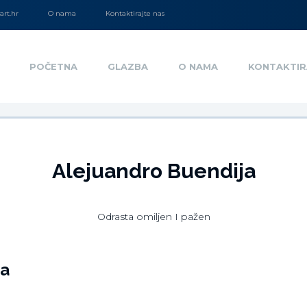
rt.hr
O nama
Kontaktirajte nas
POČETNA
GLAZBA
O NAMA
KONTAKTIR
Alejuandro Buendija
Odrasta omiljen I pažen
ja