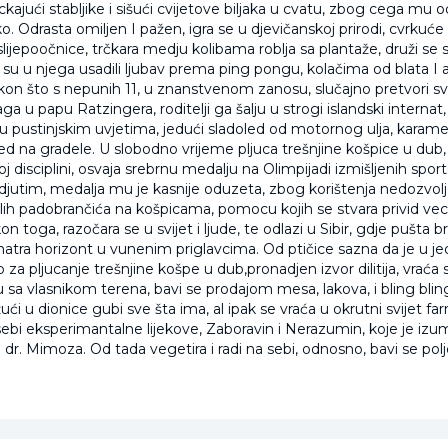
ickajući stabljike i sišući cvijetove biljaka u cvatu, zbog cega mu 
. Odrasta omiljen I pažen, igra se u djevičanskoj prirodi, cvrkuće
u slijepoočnice, trčkara medju kolibama roblja sa plantaže, druži se
 su u njega usadili ljubav prema ping pongu, kolačima od blata I 
kon što s nepunih 11, u znanstvenom zanosu, slučajno pretvori 
aga u papu Ratzingera, roditelji ga šalju u strogi islandski internat,
e u pustinjskim uvjetima, jedući sladoled od motornog ulja, karam
ed na gradele. U slobodno vrijeme pljuca trešnjine košpice u dub, 
toj disciplini, osvaja srebrnu medalju na Olimpijadi izmišljenih spo
edjutim, medalja mu je kasnije oduzeta, zbog korištenja nedozvol
lih padobrančića na košpicama, pomocu kojih se stvara privid ve
n toga, razočara se u svijet i ljude, te odlazi u Sibir, gdje pušta b
matra horizont u vunenim priglavcima. Od ptičice sazna da je u j
 za pljucanje trešnjine košpe u dub,pronadjen izvor dilitija, vraća se 
u sa vlasnikom terena, bavi se prodajom mesa, lakova, i bling bli
i u dionice gubi sve šta ima, al ipak se vraća u okrutni svijet far
 sebi eksperimantalne lijekove, Zaboravin i Nerazumin, koje je iz
elj dr. Mimoza. Od tada vegetira i radi na sebi, odnosno, bavi se po