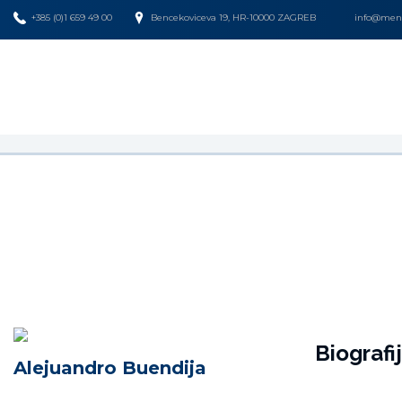
+385 (0)1 659 49 00
Bencekoviceva 19, HR-10000 ZAGREB
info@mena
Biografi
Alejuandro Buendija