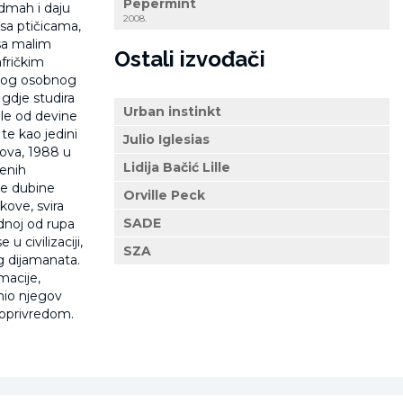
Pepermint
odmah i daju
2008.
 sa ptičicama,
 sa malim
Ostali izvođači
afričkim
svog osobnog
 gdje studira
Urban instinkt
ele od devine
te kao jedini
Julio Iglesias
rtova, 1988 u
Lidija Bačić Lille
jenih
ce dubine
Orville Peck
rkove, svira
SADE
ednoj od rupa
u civilizaciji,
SZA
ng dijamanata.
macije,
umio njegov
ljoprivredom.