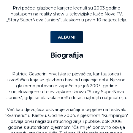
Prvi počeci glazbene karijere krenuli su 2003.godine
nastupom na reality show-u televizijske kuće Nova TV,
„Story SuperNova Juniors“, ulaskom u prvih 10 natjecatelja.
ALBUMI
Biografija
Patricia Gasparini hrvatska je pjevačica, kantautorica i
izvođačica koja se glazbom bavi od najranije dobi. Njezino
glazbeno putovanje započelo je još 2003. godine
sudjelovanjem u televizijskom showu "Story SuperNova
Juniors", gdje se plasirala među deset najboljih natjecatelja.
Već kao djevojčica ostvaruje značajne uspjehe na festivalu
"Kvarnerić" u Kastvu. Godine 2004. s pjesmom "Kumpanjon"
osvaja prvu nagradu stručnog žirija i publike, dok 2006.
godine s autorskom pjesmom "Ča mi je" ponovno osvaja