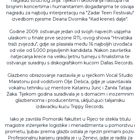
nagradu stručnog žirija. Tijekom školovanja nastupa na
brojnim koncertima i humanitarnim događanjima te osvaja
nagradu za najbolju interpretaciju na "Zadar Teen Festivalu"
izvedbom pjesme Deana Dvornika "Kad kreneš dalje".
Godine 2009. ostvaruje jedan od svojih najvećih uspjeha
ulaskom u finale prve sezone RTL-ovog showa "Hrvatska
traži zvijezdu", gdje se plasirala među 16 najboljih izvođača
od više od 5.000 prijavljenih kandidata. Nakon završetka
natjecanja kreće na veliku ljetnu turneju s finalistima te
ostvaruje suradnju s diskografskom kućom Dallas Records.
Glazbeno obrazovanje nastavila je u riječkom Vocal Studio
Maratonu pod vodstvom Olje Dešića, gdje je usavršavala
vokalnu tehniku uz mentore Katarinu Jurić i Žanila Tataja
Žaka. Tijekom godina surađivala je s domaćim i inozemnim
glazbenicima i producentima, uključujući talijansku
izdavačku kuću Trippy Records.
Iako je završila Pomorski fakultet u Rijeci te stekla titulu
magistre inženjerke logistike i menadžmenta u pomorstvu i
prometu, ljubav prema glazbi ostala je njezin primarni poziv.
Profesionalnu karijeru gradila je i u Ženevi, gdje je radila za