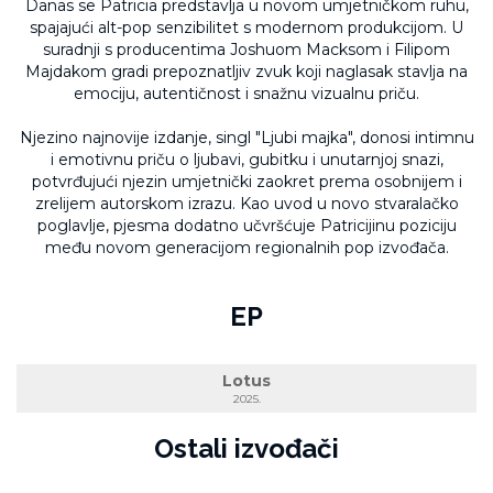
Danas se Patricia predstavlja u novom umjetničkom ruhu,
spajajući alt-pop senzibilitet s modernom produkcijom. U
suradnji s producentima Joshuom Macksom i Filipom
Majdakom gradi prepoznatljiv zvuk koji naglasak stavlja na
emociju, autentičnost i snažnu vizualnu priču.
Njezino najnovije izdanje, singl "Ljubi majka", donosi intimnu
i emotivnu priču o ljubavi, gubitku i unutarnjoj snazi,
potvrđujući njezin umjetnički zaokret prema osobnijem i
zrelijem autorskom izrazu. Kao uvod u novo stvaralačko
poglavlje, pjesma dodatno učvršćuje Patricijinu poziciju
među novom generacijom regionalnih pop izvođača.
EP
Lotus
2025.
Ostali izvođači