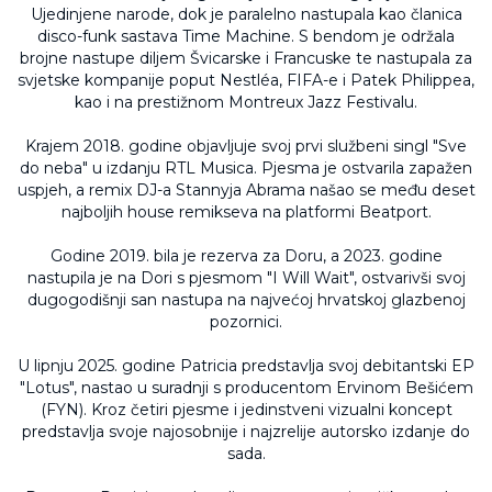
Ujedinjene narode, dok je paralelno nastupala kao članica
disco-funk sastava Time Machine. S bendom je održala
brojne nastupe diljem Švicarske i Francuske te nastupala za
svjetske kompanije poput Nestléa, FIFA-e i Patek Philippea,
kao i na prestižnom Montreux Jazz Festivalu.
Krajem 2018. godine objavljuje svoj prvi službeni singl "Sve
do neba" u izdanju RTL Musica. Pjesma je ostvarila zapažen
uspjeh, a remix DJ-a Stannyja Abrama našao se među deset
najboljih house remikseva na platformi Beatport.
Godine 2019. bila je rezerva za Doru, a 2023. godine
nastupila je na Dori s pjesmom "I Will Wait", ostvarivši svoj
dugogodišnji san nastupa na najvećoj hrvatskoj glazbenoj
pozornici.
U lipnju 2025. godine Patricia predstavlja svoj debitantski EP
"Lotus", nastao u suradnji s producentom Ervinom Bešićem
(FYN). Kroz četiri pjesme i jedinstveni vizualni koncept
predstavlja svoje najosobnije i najzrelije autorsko izdanje do
sada.