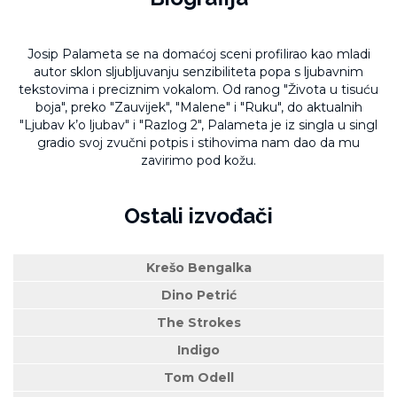
Josip Palameta se na domaćoj sceni profilirao kao mladi
autor sklon sljubljuvanju senzibiliteta popa s ljubavnim
tekstovima i preciznim vokalom. Od ranog "Života u tisuću
boja", preko "Zauvijek", "Malene" i "Ruku", do aktualnih
"Ljubav k’o ljubav" i "Razlog 2", Palameta je iz singla u singl
gradio svoj zvučni potpis i stihovima nam dao da mu
zavirimo pod kožu.
Ostali izvođači
Krešo Bengalka
Dino Petrić
The Strokes
Indigo
Tom Odell