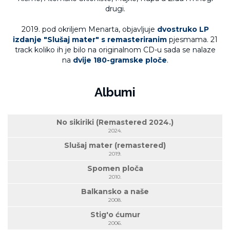
drugi.
2019. pod okriljem Menarta, objavljuje
dvostruko LP
izdanje "Slušaj mater" s remasteriranim
pjesmama. 21
track koliko ih je bilo na originalnom CD-u sada se nalaze
na
dvije 180-gramske ploče
.
Albumi
No sikiriki (Remastered 2024.)
2024.
Slušaj mater (remastered)
2019.
Spomen ploča
2010.
Balkansko a naše
2008.
Stig'o ćumur
2006.