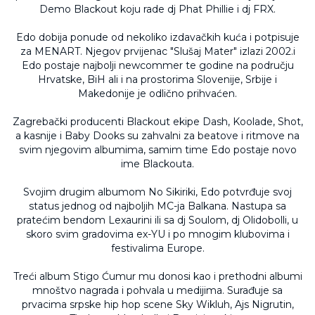
Demo Blackout koju rade dj Phat Phillie i dj FRX.
Edo dobija ponude od nekoliko izdavačkih kuća i potpisuje
za MENART. Njegov prvijenac "Slušaj Mater" izlazi 2002.i
Edo postaje najbolji newcommer te godine na području
Hrvatske, BiH ali i na prostorima Slovenije, Srbije i
Makedonije je odlično prihvaćen.
Zagrebački producenti Blackout ekipe Dash, Koolade, Shot,
a kasnije i Baby Dooks su zahvalni za beatove i ritmove na
svim njegovim albumima, samim time Edo postaje novo
ime Blackouta.
Svojim drugim albumom No Sikiriki, Edo potvrđuje svoj
status jednog od najboljih MC-ja Balkana. Nastupa sa
pratećim bendom Lexaurini ili sa dj Soulom, dj Olidobolli, u
skoro svim gradovima ex-YU i po mnogim klubovima i
festivalima Europe.
Treći album Stigo Ćumur mu donosi kao i prethodni albumi
mnoštvo nagrada i pohvala u medijima. Surađuje sa
prvacima srpske hip hop scene Sky Wikluh, Ajs Nigrutin,