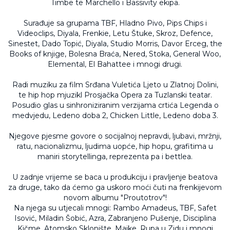
Timbe te Marchello i Bassivity ekipa.
Surađuje sa grupama TBF, Hladno Pivo, Pips Chips i
Videoclips, Diyala, Frenkie, Letu Štuke, Skroz, Defence,
Sinestet, Dado Topić, Diyala, Studio Morris, Davor Erceg, the
Books of knjige, Bolesna Braća, Nered, Stoka, General Woo,
Elemental, El Bahattee i mnogi drugi.
Radi muziku za film Srđana Vuletića Ljeto u Zlatnoj Dolini,
te hip hop mjuzikl Prosjačka Opera za Tuzlanski teatar.
Posudio glas u sinhroniziranim verzijama crtića Legenda o
medvjedu, Ledeno doba 2, Chicken Little, Ledeno doba 3.
Njegove pjesme govore o socijalnoj nepravdi, ljubavi, mržnji,
ratu, nacionalizmu, ljudima uopće, hip hopu, grafitima u
maniri storytellinga, reprezenta pa i bettlea.
U zadnje vrijeme se baca u produkciju i pravljenje beatova
za druge, tako da ćemo ga uskoro moći čuti na frenkijevom
novom albumu "Proutotrov"!
Na njega su utjecali mnogi: Rambo Amadeus, TBF, Safet
Isović, Miladin Šobić, Azra, Zabranjeno Pušenje, Disciplina
Kičme, Atomsko Sklonište, Majke, Rupa u Zidu i mnogi