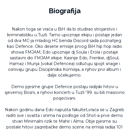
Biografija
Nakon toga se vraća u BiH da bi studirao strojarstvo i
kriminalistiku u Tuzli. Tamo upoznaje ekipu i postaje jedan
od dva MC-ja mladog HC benda Discord sada poznatijeg
kao Defence. Oko desete emisije prvog BiH hip hop radio
showa FMJAM, Edo upoznaje dj Soula i Erola i postaje
sastavni dio FMJAM ekipe. Kasnije Edo, Frenkie, djSoul,
Hamaz i Munja (vokal Defencea) odlučuju spojit snage i
osnivaju grupu Disciplinska Komisija, a njihov prvi album i
dalje očekujemo.
Demo pjesme grupe Defence postaju radijski hitovi u
sjevernoj Bosni, a njihovi koncerti u Tuzli '99. su bili masovno
posjećivani.
Nakon godinu dana Edo napušta fakultet,vraća se u Zagreb
raditi sve i svašta i snima na podloge od Shot-a prve demo
stvari Minimalni rizik te Mahir i Alma. Obje pjesme su
postale hitovi zagrebačke demo scene na emisiji radija 101