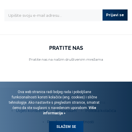
Prijavi se
PRATITE NAS
Pratite nas na našim društvenim mrežama
Ova web stranica radi boljeg rada i poboljšane
funkcionalnosti koristi kolačiće (eng. cookies) i slične
Menart d.o.o. © 2026. Sva prava pridržana.
tehnologije. Ako nastavite s pregledom stranice, smatrat
ćemo da ste suglasni s navedenom uporabom.
Više
Uvjeti korištenja
Impressum
Politika kolačića
informacija »
Pravila zaštite privatnosti
SLAŽEM SE