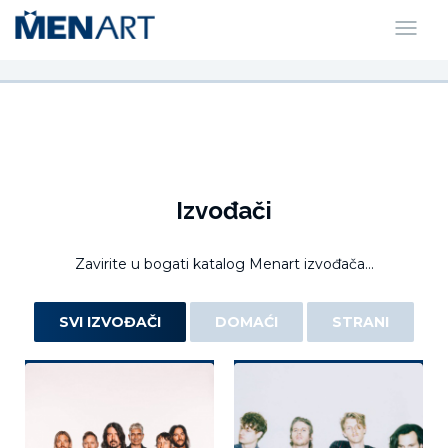
Izvođači
Zavirite u bogati katalog Menart izvođača...
SVI IZVOĐAČI
DOMAĆI
STRANI