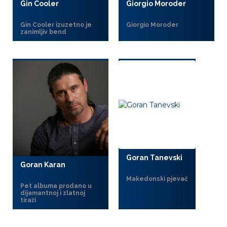
Gin Cooler
Giorgio Moroder
Gin Cooler izuzetno je
Giorgio Moroder
zanimljiv bend
Goran Tanevski
Goran Karan
Makedonski pjevač
Pet albuma prodano u
dijamantnoj i zlatnoj
tiraži