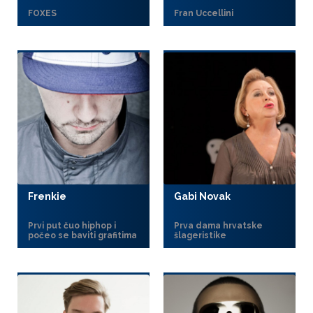
FOXES
Fran Uccellini
Frenkie
Gabi Novak
Prvi put čuo hiphop i
Prva dama hrvatske
počeo se baviti grafitima
šlageristike