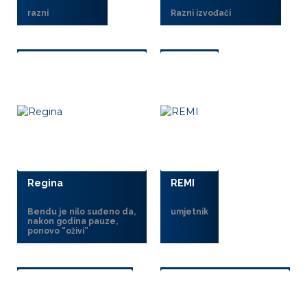
razni
Razni izvođači
Regina
REMI
Bendu je nilo suđeno da,
umjetnik
nakon godina pauze,
ponovo “oživi”