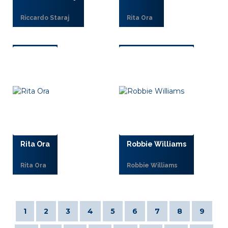
Riccardo Staraj
Rita Ora
Rita Ora
Robbie Williams
Rita Ora
Robbie Williams
1
2
3
4
5
6
7
8
9