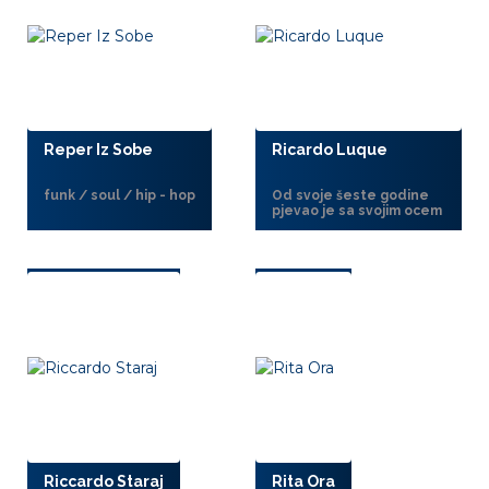
Reper Iz Sobe
Ricardo Luque
funk / soul / hip - hop
Od svoje šeste godine
pjevao je sa svojim ocem
Riccardo Staraj
Rita Ora