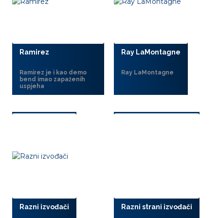
Ramirez
Ray LaMontagne
Ramirez je i kao demo
Ray LaMontagne
bend imao zapaženih
uspjeha
Razni izvođači
Razni strani izvođači