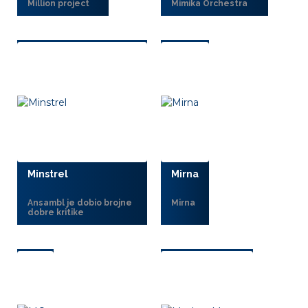
Million project
Mimika Orchestra
Minstrel
Mirna
Ansambl je dobio brojne
Mirna
dobre kritike