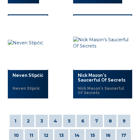
Neven Stipčić
Nick Mason's
Saucerful Of Secrets
Neven Stipčić
Nick Mason's Saucerful
Of Secrets
1
2
3
4
5
6
7
8
9
10
11
12
13
14
15
16
17