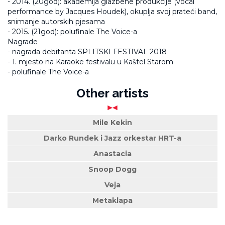
- 2014. (20god): akademija glazbene produkcije (vocal
performance by Jacques Houdek), okuplja svoj prateći band,
snimanje autorskih pjesama
- 2015. (21god): polufinale The Voice-a
Nagrade
- nagrada debitanta SPLITSKI FESTIVAL 2018
- 1. mjesto na Karaoke festivalu u Kaštel Starom
- polufinale The Voice-a
Other artists
Mile Kekin
Darko Rundek i Jazz orkestar HRT-a
Anastacia
Snoop Dogg
Veja
Metaklapa