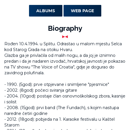
ALBUMS
WEB PAGE
Biography
Rođen 10.4.1994. u Splitu. Odrastao u malom mjestu Selca
kod Starog Grada na otoku Hvaru.
Glazba ga je privlačila od malih nogu, a da joj je iznimno
predan i
da je nadaren izvođač, hrvatskoj javnosti je pokazao
na TV showu "The Voice of Croatia", gdje je dogurao do
zavidnog polufinala.
- 1990. (5god): prve otpjevane i snimljene "pjesmice"
- 2002. (8god): počeci sviranja gitare
- 2004. (10god): postaje član osnovnoškolskog zbora, kasnije
i solist
- 2008. (15god): prvi band (The Fundach), s kojim nastupa
naredne četiri godine
- 2012. (18god): pobjeda na 1. Karaoke festivalu u Kaštel
Starom