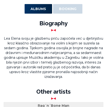
ALBUMS
BOOKING
Biography
Lea Elena svoju je glazbenu priču započela već u djetinjstvu
kroz klasično obrazovanje na violini s kojim se susrela sa
sedam godina. Tijekom godina osvojila je brojne nagrade na
državnim i međunarodnim natjecanjima, a sa sedamnaest
godina upisuje Muzičku akademiju u Zagrebu. Iako je violina
bila njezin prvi izbor i temelj glazbenog razvoja, interes za
pjevanje i autorski rad pratio ju je od početka, da bi danas
upravo kroz vlastite pjesme pronašla najosobniji način
izražavanja.
Other artists
Rag´n´Bone Man