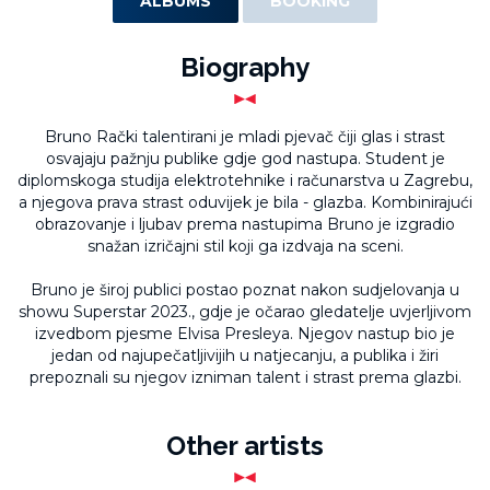
ALBUMS
BOOKING
Biography
Bruno Rački talentirani je mladi pjevač čiji glas i strast
osvajaju pažnju publike gdje god nastupa. Student je
diplomskoga studija elektrotehnike i računarstva u Zagrebu,
a njegova prava strast oduvijek je bila - glazba. Kombinirajući
obrazovanje i ljubav prema nastupima Bruno je izgradio
snažan izričajni stil koji ga izdvaja na sceni.
Bruno je široj publici postao poznat nakon sudjelovanja u
showu Superstar 2023., gdje je očarao gledatelje uvjerljivom
izvedbom pjesme Elvisa Presleya. Njegov nastup bio je
jedan od najupečatljivijih u natjecanju, a publika i žiri
prepoznali su njegov izniman talent i strast prema glazbi.
Other artists