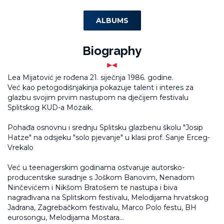
ALBUMS
Biography
Lea Mijatović je rođena 21. siječnja 1986. godine.
Već kao petogodišnjakinja pokazuje talent i interes za
glazbu svojim prvim nastupom na dječijem festivalu
Spl
itskog KUD-a Mozaik.
Pohađa osnovnu i srednju Splitsku glazbenu školu "Josip
Hatze" na odsjeku "solo pjevanje" u klasi prof. Sanje Erceg-
Vrekalo
Već u teenagerskim godinama ostvaruje autorsko-
producentske suradnje s Joškom Banovim, Nenadom
Ninčevićem i Nikšom Bratošem te nastupa i biva
nagrađivana na Splitskom festivalu, Melodijama hrvatskog
Jadrana, Zagrebačkom festivalu, Marco Polo festu, BH
eurosongu, Melodijama Mostara...