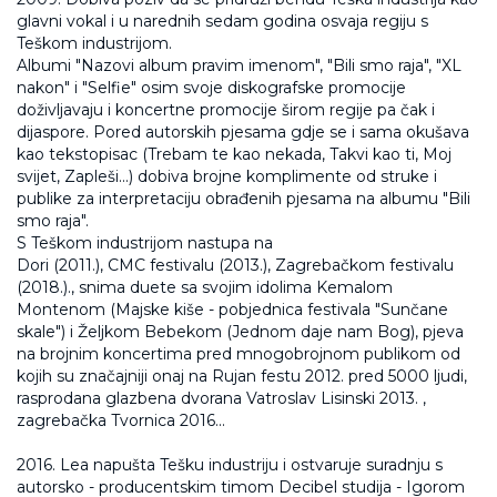
glavni vokal i u narednih sedam godina osvaja regiju s
Teškom industrijom.
Albumi "Nazovi album pravim imenom", "Bili smo raja", "XL
nakon" i "Selfie" osim svoje diskografske promocije
doživljavaju i koncertne promocije širom regije pa čak i
dijaspore. Pored autorskih pjesama gdje se i sama okušava
kao tekstopisac (Trebam te kao nekada, Takvi kao ti, Moj
svijet, Zapleši...) dobiva brojne komplimente od struke i
publike za interpretaciju obrađenih pjesama na albumu "Bili
smo raja".
S Teškom industrijom nastupa na
Dori (2011.), CMC festivalu (2013.), Zagrebačkom festivalu
(2018.)., snima duete sa svojim idolima Kemalom
Montenom (Majske kiše - pobjednica festivala "Sunčane
skale") i Željkom Bebekom (Jednom daje nam Bog), pjeva
na brojnim koncertima pred mnogobrojnom publikom od
kojih su značajniji onaj na Rujan festu 2012. pred 5000 ljudi,
rasprodana glazbena dvorana Vatroslav Lisinski 2013. ,
zagrebačka Tvornica 2016...
2016. Lea napušta Tešku industriju i ostvaruje suradnju s
autorsko - producentskim timom Decibel studija - Igorom