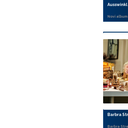
Ausswinkl
Novi album
Barbra St
Barbra Str