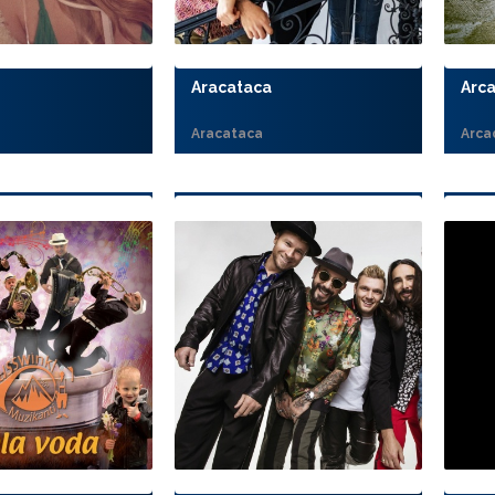
Aracataca
Arca
Aracataca
Arca