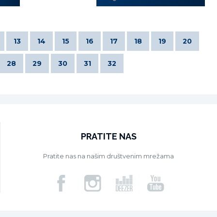
13
14
15
16
17
18
19
20
28
29
30
31
32
PRATITE NAS
Pratite nas na našim društvenim mrežama