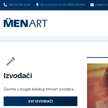
+385 (0)1 659 49 00
Bencekoviceva 19, HR-10000 ZAGREB
info@mena
Izvođači
Zavirite u bogati katalog Menart izvođača...
SVI IZVOĐAČI