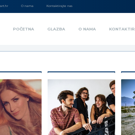
rt.hr
O nama
Kontaktirajte nas
POČETNA
GLAZBA
O NAMA
KONTAKTIR