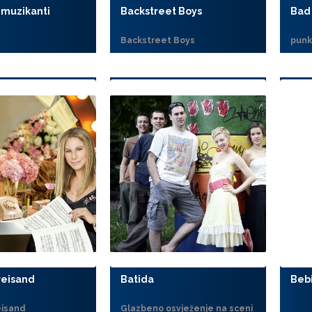
 muzikanti
Backstreet Boys
Bad
Backstreet Boys
punk
reisand
Batida
Beb
eisand
Glazbeno osvježenje na sceni