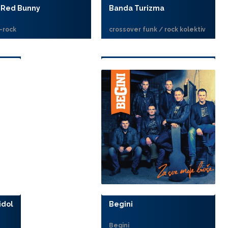
 Red Bunny
Banda Turizma
-rock
crossover funk / rock kolektiv
idol
Begini
Begini