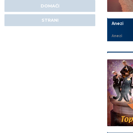
DOMAĆI
STRANI
Anezi
Anezi