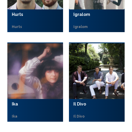
Hurts
Igralom
Hurts
Igralom
Ika
Il Divo
Ika
Il Divo