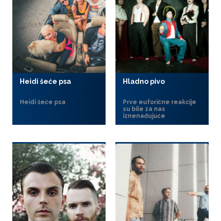
Heidi šeće psa
Hladno pivo
Heidi šeće psa
Prve euforične reakcije
su bile za nas
iznenađujuće