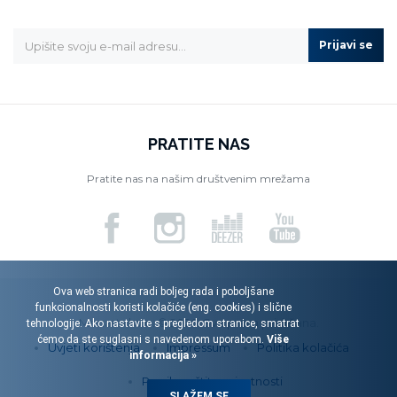
Prijavi se
PRATITE NAS
Pratite nas na našim društvenim mrežama
Ova web stranica radi boljeg rada i poboljšane
funkcionalnosti koristi kolačiće (eng. cookies) i slične
Menart d.o.o. © 2026. Sva prava pridržana.
tehnologije. Ako nastavite s pregledom stranice, smatrat
ćemo da ste suglasni s navedenom uporabom.
Više
Uvjeti korištenja
Impressum
Politika kolačića
informacija »
Pravila zaštite privatnosti
SLAŽEM SE