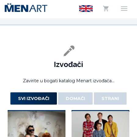
Izvođači
Zavirite u bogati katalog Menart izvođača...
SVI IZVOĐAČI
DOMAĆI
STRANI