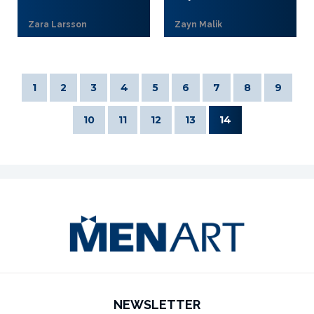
Zara Larsson
Zayn Malik
1
2
3
4
5
6
7
8
9
10
11
12
13
14
NEWSLETTER