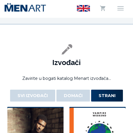
Izvođači
Zavirite u bogati katalog Menart izvođača...
SVI IZVOĐAČI
DOMAĆI
STRANI