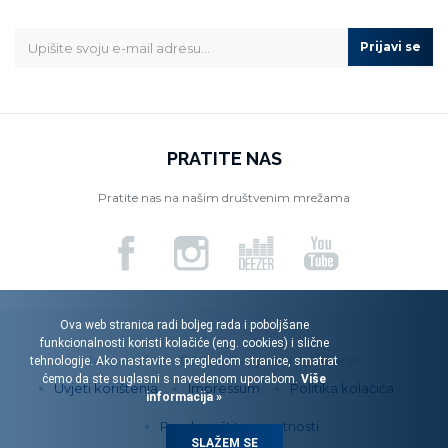
Prijavi se
PRATITE NAS
Pratite nas na našim društvenim mrežama
Ova web stranica radi boljeg rada i poboljšane
funkcionalnosti koristi kolačiće (eng. cookies) i slične
Menart d.o.o. © 2026. Sva prava pridržana.
tehnologije. Ako nastavite s pregledom stranice, smatrat
ćemo da ste suglasni s navedenom uporabom.
Više
Uvjeti korištenja
Impressum
Politika kolačića
informacija »
Pravila zaštite privatnosti
SLAŽEM SE