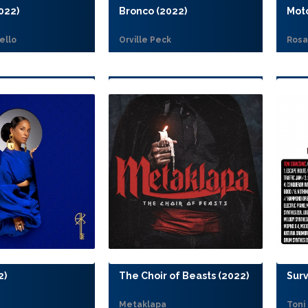
022)
Bronco (2022)
Mot
ello
Orville Peck
Rosa
2)
The Choir of Beasts (2022)
Surv
Metaklapa
Toni 