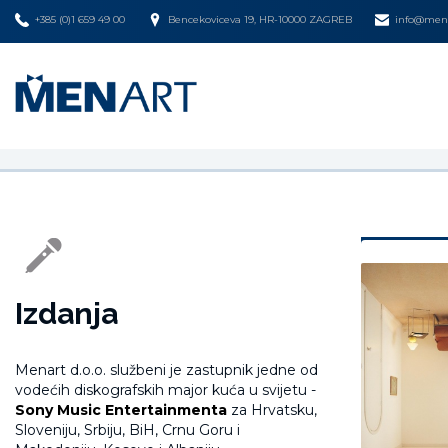
+385 (0)1 659 49 00
Bencekoviceva 19, HR-10000 ZAGREB
info@mena
Izdanja
Menart d.o.o. službeni je zastupnik jedne od
vodećih diskografskih major kuća u svijetu -
Sony Music Entertainmenta
za Hrvatsku,
Sloveniju, Srbiju, BiH, Crnu Goru i