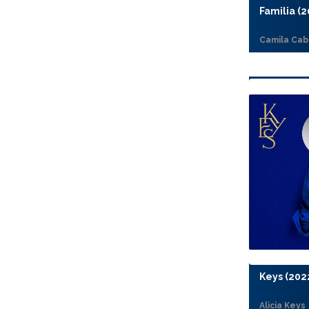
Familia (2
Camila Cab
Keys (202
Alicia Keys