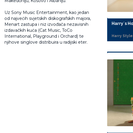
Makedoniju, Kosovo i Albaniju.
Uz Sony Music Entertainment, kao jedan
od najvećih svjetskih diskografskih majora,
Harry˙s H
Menart zastupa i niz izvođača nezavisnih
izdavačkih kuća (Cat Music, ToCo
International, Playground i Orchard) te
Harry Style
njihove singlove distribuira u radijski eter.