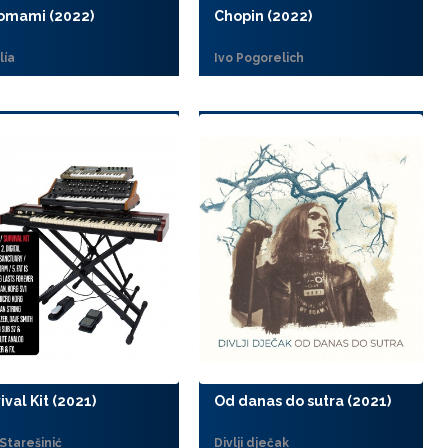
omami (2022)
Chopin (2022)
lía
Ivo Pogorelich
ival Kit (2021)
Od danas do sutra (2021)
Starešinić
Divlji dječak