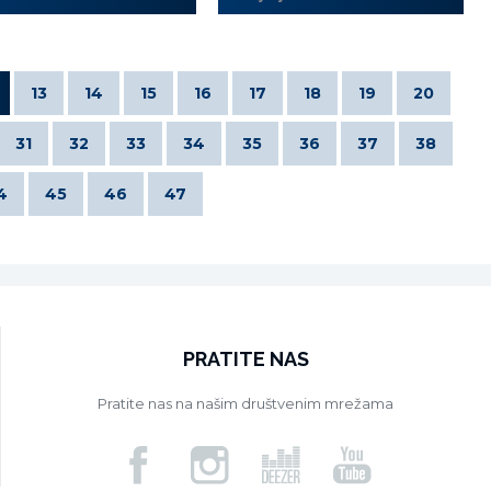
13
14
15
16
17
18
19
20
31
32
33
34
35
36
37
38
4
45
46
47
PRATITE NAS
Pratite nas na našim društvenim mrežama