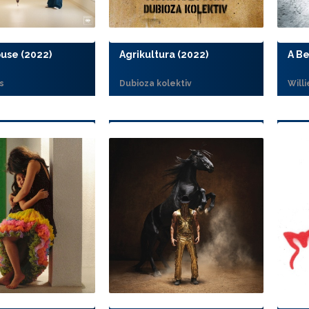
ouse (2022)
Agrikultura (2022)
A Be
s
Dubioza kolektiv
Will