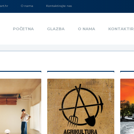
rt.hr
O nama
Kontaktirajte nas
POČETNA
GLAZBA
O NAMA
KONTAKTIR