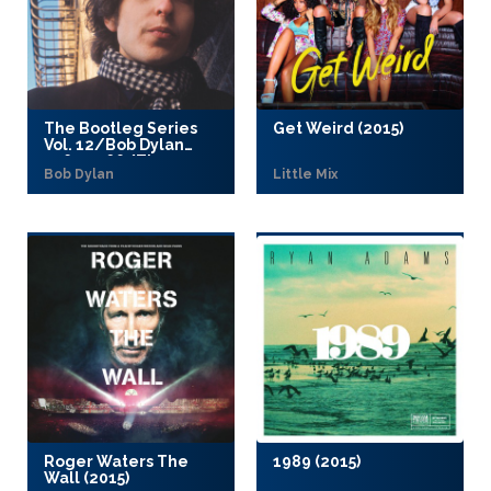
The Bootleg Series
Get Weird (2015)
Vol. 12/Bob Dylan
1965-1966/The
Bob Dylan
Little Mix
Cutting Edge (2015)
Roger Waters The
1989 (2015)
Wall (2015)