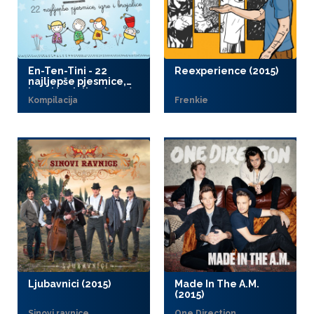
En-Ten-Tini - 22
Reexperience (2015)
najljepše pjesmice,
igre i brojalice (2015)
Kompilacija
Frenkie
Ljubavnici (2015)
Made In The A.M.
(2015)
Sinovi ravnice
One Direction