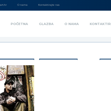
rt.hr
O nama
Kontaktirajte nas
POČETNA
GLAZBA
O NAMA
KONTAKTIR