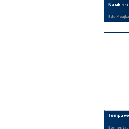
No sikiriki
Edo Maajk
Tempo ve
Elemental