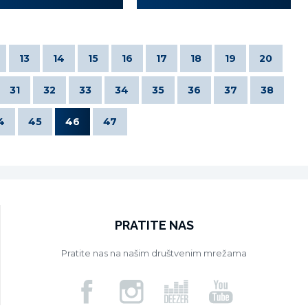
13
14
15
16
17
18
19
20
31
32
33
34
35
36
37
38
4
45
46
47
PRATITE NAS
Pratite nas na našim društvenim mrežama