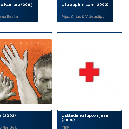
o Fanfara (2003)
Ultraoptimizam (2002)
sna Braća
Pips, Chips & Videoclips
 (2002)
Uskladimo toplomjere
(2000)
o Rundek
TBF