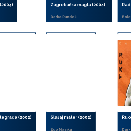
 (2004)
Zagrebačka magla (2004)
Radi
a
Darko Rundek
Bole
legrada (2002)
Slušaj mater (2002)
Ruke
Edo Maajka
Dark