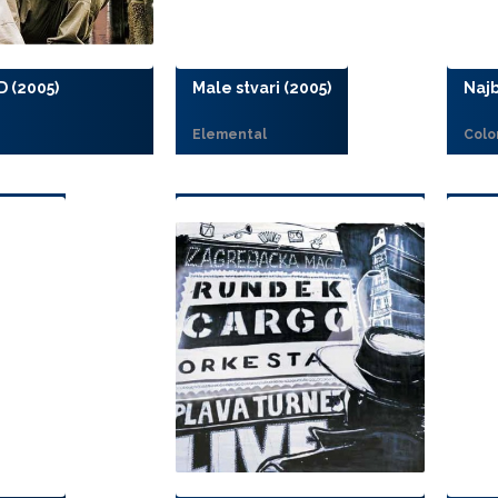
D (2005)
Male stvari (2005)
Najb
Elemental
Colo