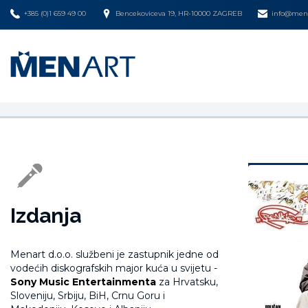
+385 (0)1 659 49 00
Bencekoviceva 19, HR-10000 ZAGREB
info@mena
Izdanja
Menart d.o.o. službeni je zastupnik jedne od
vodećih diskografskih major kuća u svijetu -
Sony Music Entertainmenta
za Hrvatsku,
Sloveniju, Srbiju, BiH, Crnu Goru i