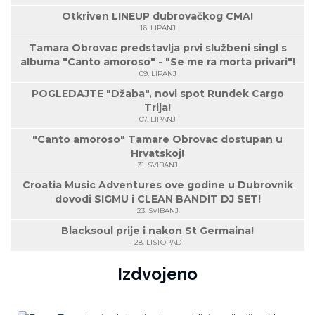
Otkriven LINEUP dubrovačkog CMA!
16. LIPANJ
Tamara Obrovac predstavlja prvi službeni singl s
albuma "Canto amoroso" - "Se me ra morta privari"!
09. LIPANJ
POGLEDAJTE "Džaba", novi spot Rundek Cargo
Trija!
07. LIPANJ
"Canto amoroso" Tamare Obrovac dostupan u
Hrvatskoj!
31. SVIBANJ
Croatia Music Adventures ove godine u Dubrovnik
dovodi SIGMU i CLEAN BANDIT DJ SET!
23. SVIBANJ
Blacksoul prije i nakon St Germaina!
28. LISTOPAD
Izdvojeno