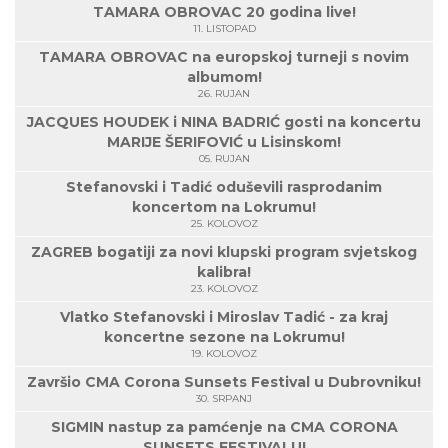
TAMARA OBROVAC 20 godina live!
11. LISTOPAD
TAMARA OBROVAC na europskoj turneji s novim
albumom!
26. RUJAN
JACQUES HOUDEK i NINA BADRIĆ gosti na koncertu
MARIJE ŠERIFOVIĆ u Lisinskom!
05. RUJAN
Stefanovski i Tadić oduševili rasprodanim
koncertom na Lokrumu!
25. KOLOVOZ
ZAGREB bogatiji za novi klupski program svjetskog
kalibra!
23. KOLOVOZ
Vlatko Stefanovski i Miroslav Tadić - za kraj
koncertne sezone na Lokrumu!
19. KOLOVOZ
Završio CMA Corona Sunsets Festival u Dubrovniku!
30. SRPANJ
SIGMIN nastup za pamćenje na CMA CORONA
SUNSETS FESTIVALU!