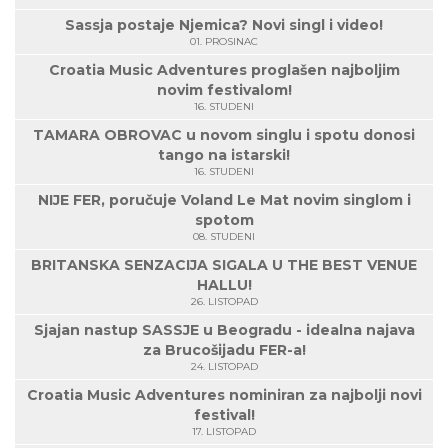
Sassja postaje Njemica? Novi singl i video!
01. PROSINAC
Croatia Music Adventures proglašen najboljim
novim festivalom!
16. STUDENI
TAMARA OBROVAC u novom singlu i spotu donosi
tango na istarski!
16. STUDENI
NIJE FER, poručuje Voland Le Mat novim singlom i
spotom
08. STUDENI
BRITANSKA SENZACIJA SIGALA U THE BEST VENUE
HALLU!
26. LISTOPAD
Sjajan nastup SASSJE u Beogradu - idealna najava
za Brucošijadu FER-a!
24. LISTOPAD
Croatia Music Adventures nominiran za najbolji novi
festival!
17. LISTOPAD