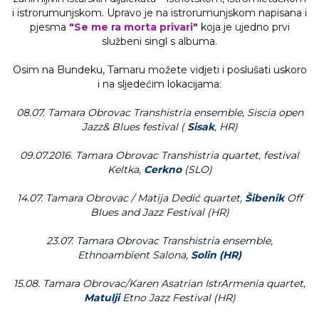
i istrorumunjskom. Upravo je na istrorumunjskom napisana i
pjesma
"Se me ra morta privari"
koja je ujedno prvi
službeni singl s albuma.
Osim na Bundeku, Tamaru možete vidjeti i poslušati uskoro
i na sljedećim lokacijama:
08.07. Tamara Obrovac Transhistria ensemble, Siscia open
Jazz& Blues festival (
Sisak
, HR)
09.07.2016. Tamara Obrovac Transhistria quartet, festival
Keltka,
Cerkno
(SLO)
14.07. Tamara Obrovac / Matija Dedić quartet,
Šibenik
Off
Blues and Jazz Festival (HR)
23.07. Tamara Obrovac Transhistria ensemble,
Ethnoambient Salona,
Solin (HR)
15.08. Tamara Obrovac/Karen Asatrian IstrArmenia quartet,
Matulji
Etno Jazz Festival (HR)