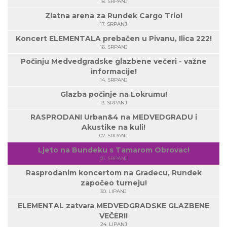
18. SRPANJ
Zlatna arena za Rundek Cargo Trio!
17. SRPANJ
Koncert ELEMENTALA prebačen u Pivanu, Ilica 222!
16. SRPANJ
Počinju Medvedgradske glazbene večeri - važne
informacije!
14. SRPANJ
Glazba počinje na Lokrumu!
13. SRPANJ
RASPRODANI Urban&4 na MEDVEDGRADU i
Akustike na kuli!
07. SRPANJ
Ljeto na Bundeku s Tamarom Obrovac!
01. SRPANJ
Rasprodanim koncertom na Gradecu, Rundek
započeo turneju!
30. LIPANJ
ELEMENTAL zatvara MEDVEDGRADSKE GLAZBENE
VEČERI!
24. LIPANJ