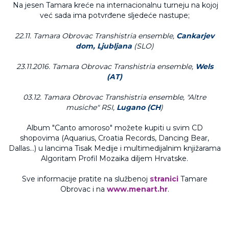
Na jesen Tamara kreće na internacionalnu turneju na kojoj
već sada ima potvrđene sljedeće nastupe;
22.11. Tamara Obrovac Transhistria ensemble,
Cankarjev
dom, Ljubljana
(SLO)
23.11.2016. Tamara Obrovac Transhistria ensemble,
Wels
(AT)
03.12. Tamara Obrovac Transhistria ensemble, "Altre
musiche" RSI,
Lugano (CH
)
Album "Canto amoroso" možete kupiti u svim CD
shopovima (Aquarius, Croatia Records, Dancing Bear,
Dallas…) u lancima Tisak Medije i multimedijalnim knjižarama
Algoritam Profil Mozaika diljem Hrvatske.
Sve informacije pratite na službenoj
stranici
Tamare
Obrovac i na
www.menart.hr
.