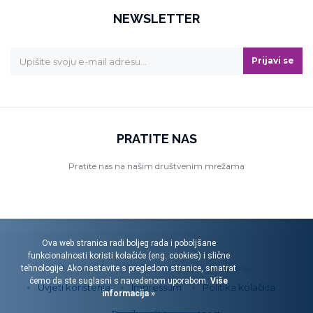
NEWSLETTER
Prijavi se
PRATITE NAS
Pratite nas na našim društvenim mrežama
Ova web stranica radi boljeg rada i poboljšane
funkcionalnosti koristi kolačiće (eng. cookies) i slične
Menart d.o.o. © 2026. Sva prava pridržana.
tehnologije. Ako nastavite s pregledom stranice, smatrat
ćemo da ste suglasni s navedenom uporabom.
Više
Uvjeti korištenja
Impressum
Politika kolačića
informacija »