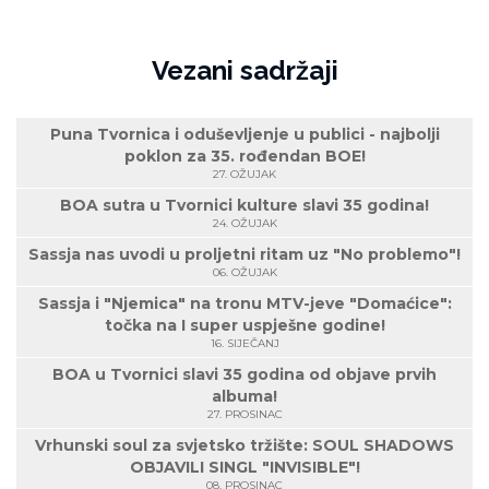
Vezani sadržaji
Puna Tvornica i oduševljenje u publici - najbolji
poklon za 35. rođendan BOE!
27. OŽUJAK
BOA sutra u Tvornici kulture slavi 35 godina!
24. OŽUJAK
Sassja nas uvodi u proljetni ritam uz "No problemo"!
06. OŽUJAK
Sassja i "Njemica" na tronu MTV-jeve "Domaćice":
točka na I super uspješne godine!
16. SIJEČANJ
BOA u Tvornici slavi 35 godina od objave prvih
albuma!
27. PROSINAC
Vrhunski soul za svjetsko tržište: SOUL SHADOWS
OBJAVILI SINGL "INVISIBLE"!
08. PROSINAC