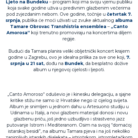
Ljeto na Bundeku
– program koji ima svoju vjernu publiku
koja svake godine uživa u predivnim glazbenim večerima
pod zvjezdanim nebom. Ove godine, točnije u
četvrtak 7.
srpnja
, publika će moći uživati uz zvuke aktualnog
albuma
Tamare Obrovac Transhistria ensemblea
–
„Canto
Amorosa“
koji trenutno promoviraju na koncertima diljem
regije.
Budući da Tamara planira veliki obljetnički koncert krajem
godine u Zagrebu, ovo je idealna prilika za sve one koji,
7.
srpnja u 21 sat,
dođu na
Bundek
, da besplatno dožive
album u njegovoj cijelosti i ljepoti.
„Canto Amoroso“ oduševio je i kinesku delegaciju, a sjajne
kritike stižu ne samo iz Hrvatske nego iz cijelog svijeta.
Album je snimljen u jednom dahu u Artesuono studiju u
Udinama u Italiji, a novi glazbeni materijal donosi i novu
glazbenu priču, još jedno uzbudljivo i strastveno jazz
putovanje Istrom i Mediteranom. Osim na svojoj “domaćoj
istarskoj besidi”, na albumu Tamara pjeva i na još nekoliko
zanimljivih istarskih dijalekata – istriotskom, istromletačkom