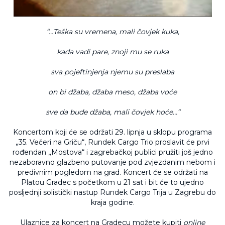
“…Teška su vremena, mali čovjek kuka,
kada vadi pare, znoji mu se ruka
sva pojeftinjenja njemu su preslaba
on bi džaba, džaba meso, džaba voće
sve da bude džaba, mali čovjek hoće…“
Koncertom koji će se održati 29. lipnja u sklopu programa
„35. Večeri na Griču“, Rundek Cargo Trio proslavit će prvi
rođendan „Mostova“ i zagrebačkoj publici pružiti još jedno
nezaboravno glazbeno putovanje pod zvjezdanim nebom i
predivnim pogledom na grad. Koncert će se održati na
Platou Gradec s početkom u 21 sat i bit će to ujedno
posljednji solistički nastup Rundek Cargo Trija u Zagrebu do
kraja godine.
Ulaznice za koncert na Gradecu možete kupiti
online