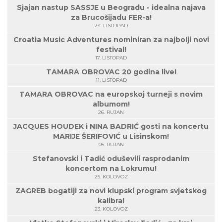
Sjajan nastup SASSJE u Beogradu - idealna najava
za Brucošijadu FER-a!
24. LISTOPAD
Croatia Music Adventures nominiran za najbolji novi
festival!
17. LISTOPAD
TAMARA OBROVAC 20 godina live!
11. LISTOPAD
TAMARA OBROVAC na europskoj turneji s novim
albumom!
26. RUJAN
JACQUES HOUDEK i NINA BADRIĆ gosti na koncertu
MARIJE ŠERIFOVIĆ u Lisinskom!
05. RUJAN
Stefanovski i Tadić oduševili rasprodanim
koncertom na Lokrumu!
25. KOLOVOZ
ZAGREB bogatiji za novi klupski program svjetskog
kalibra!
23. KOLOVOZ