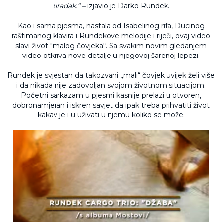
uradak.“ –
izjavio je Darko Rundek.
Kao i sama pjesma, nastala od Isabelinog rifa, Ducinog
raštimanog klavira i Rundekove melodije i riječi, ovaj video
slavi život "malog čovjeka“. Sa svakim novim gledanjem
video otkriva nove detalje u njegovoj šarenoj lepezi.
Rundek je svjestan da takozvani „mali“ čovjek uvijek želi više
i da nikada nije zadovoljan svojom životnom situacijom.
Početni sarkazam u pjesmi kasnije prelazi u otvoren,
dobronamjeran i iskren savjet da ipak treba prihvatiti život
kakav je i u uživati u njemu koliko se može.