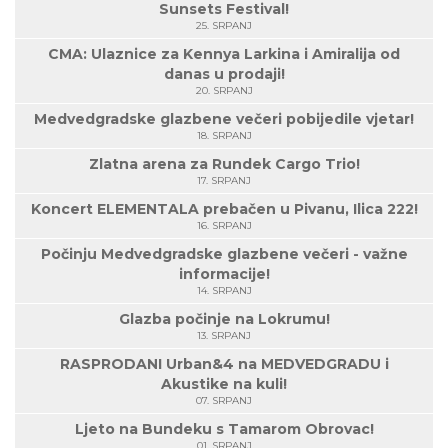
Sunsets Festival!
25. SRPANJ
CMA: Ulaznice za Kennya Larkina i Amiralija od
danas u prodaji!
20. SRPANJ
Medvedgradske glazbene večeri pobijedile vjetar!
18. SRPANJ
Zlatna arena za Rundek Cargo Trio!
17. SRPANJ
Koncert ELEMENTALA prebačen u Pivanu, Ilica 222!
16. SRPANJ
Počinju Medvedgradske glazbene večeri - važne
informacije!
14. SRPANJ
Glazba počinje na Lokrumu!
13. SRPANJ
RASPRODANI Urban&4 na MEDVEDGRADU i
Akustike na kuli!
07. SRPANJ
Ljeto na Bundeku s Tamarom Obrovac!
01. SRPANJ