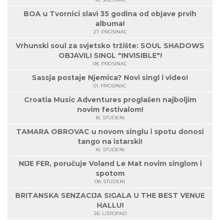
BOA u Tvornici slavi 35 godina od objave prvih
albuma!
27. PROSINAC
Vrhunski soul za svjetsko tržište: SOUL SHADOWS
OBJAVILI SINGL "INVISIBLE"!
08. PROSINAC
Sassja postaje Njemica? Novi singl i video!
01. PROSINAC
Croatia Music Adventures proglašen najboljim
novim festivalom!
16. STUDENI
TAMARA OBROVAC u novom singlu i spotu donosi
tango na istarski!
16. STUDENI
NIJE FER, poručuje Voland Le Mat novim singlom i
spotom
08. STUDENI
BRITANSKA SENZACIJA SIGALA U THE BEST VENUE
HALLU!
26. LISTOPAD