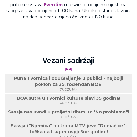
putem sustava
Eventim
i na svim prodajnim mjestima
istog sustava po cijeni od 100 kuna. Ukoliko ostane ulaznica
na dan koncerta cijena će iznositi 120 kuna.
Vezani sadržaji
Puna Tvornica i oduševljenje u publici - najbolji
poklon za 35. rođendan BOE!
27. OŽUJAK
BOA sutra u Tvornici kulture slavi 35 godina!
24. OŽUJAK
Sassja nas uvodi u proljetni ritam uz "No problemo"!
06. OŽUJAK
Sassja i "Njemica" na tronu MTV-jeve "Domaćice":
točka na I super uspješne godine!
16. SIJEČANJ