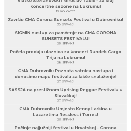
Vlatko Stefanovski i Miroslav Tadić - za kraj
koncertne sezone na Lokrumu!
19. KOLOVOZ
Završio CMA Corona Sunsets Festival u Dubrovniku!
30. SRPANJ
SIGMIN nastup za pamćenje na CMA CORONA
SUNSETS FESTIVALU!
29. SRPANJ
Počela prodaja ulaznica za koncert Rundek Cargo
Trija na Lokrumu!
28. SRPANJ
CMA Dubrovnik: Poznata satnica nastupa i
donosimo mapu festivala za lakše snalaženje!
27. SRPANJ
SASSJA na prestižnom Uprising Reggae Festivalu u
Slovačkoj!
27. SRPANJ
CMA Dubrovnik: Umjesto Kenny Larkina u
Lazaretima Ressless i Torres!
26. SRPANJ
Počinje najjužniji festival u Hrvatskoj - Corona