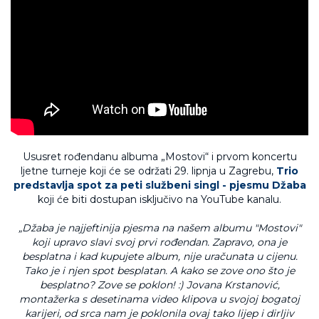
Ususret rođendanu albuma „Mostovi“ i prvom koncertu
ljetne turneje koji će se održati 29. lipnja u Zagrebu,
Trio
predstavlja spot za peti službeni singl - pjesmu Džaba
koji će biti dostupan isključivo na YouTube kanalu.
„Džaba je najjeftinija pjesma na našem albumu "Mostovi"
koji upravo slavi svoj prvi rođendan. Zapravo, ona je
besplatna i kad kupujete album, nije uračunata u cijenu.
Tako je i njen spot besplatan. A kako se zove ono što je
besplatno?
Zove se poklon! :) Jovana Krstanović,
montažerka s desetinama video klipova u svojoj bogatoj
karijeri, od srca nam je poklonila ovaj tako lijep i dirljiv