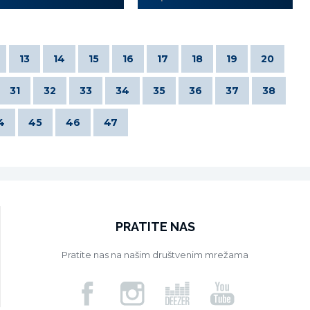
13
14
15
16
17
18
19
20
31
32
33
34
35
36
37
38
4
45
46
47
PRATITE NAS
Pratite nas na našim društvenim mrežama