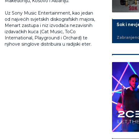
Makedoniju, Kosovo i Albaniju.
Uz Sony Music Entertainment, kao jedan
od najvećih svjetskih diskografskih majora,
Šok i nevj
Menart zastupa i niz izvođača nezavisnih
izdavačkih kuća (Cat Music, ToCo
International, Playground i Orchard) te
Zabranjeno
njihove singlove distribuira u radijski eter.