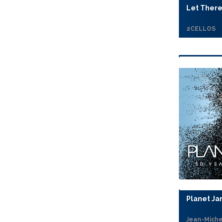
Let There
2CELLOS
Planet Jar
Jean-Miche