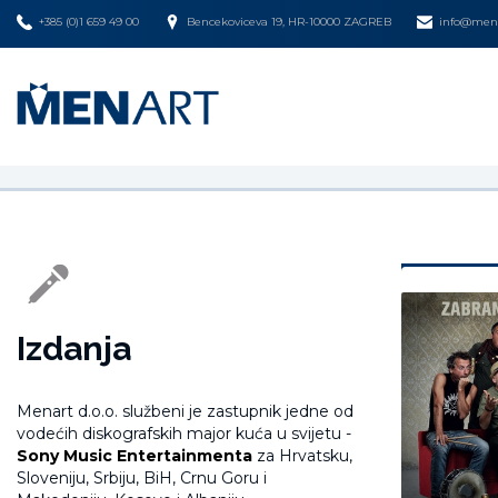
+385 (0)1 659 49 00
Bencekoviceva 19, HR-10000 ZAGREB
info@mena
Izdanja
Menart d.o.o. službeni je zastupnik jedne od
vodećih diskografskih major kuća u svijetu -
Sony Music Entertainmenta
za Hrvatsku,
Sloveniju, Srbiju, BiH, Crnu Goru i