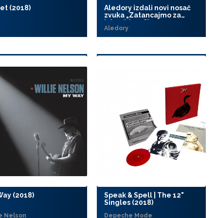
et (2018)
Aledory izdali novi nosač
zvuka „Zatancajmo za
jubav“ (2018)
e
Aledory
Way (2018)
Speak & Spell | The 12"
Singles (2018)
ie Nelson
Depeche Mode