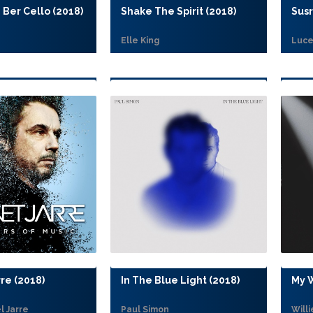
 Ber Cello (2018)
Shake The Spirit (2018)
Susr
Elle King
Luc
re (2018)
In The Blue Light (2018)
My 
l Jarre
Paul Simon
Will