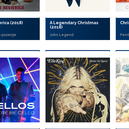
erica (2018)
A Legendary Christmas
Chri
(2018)
 pušenje
John Legend
Pent