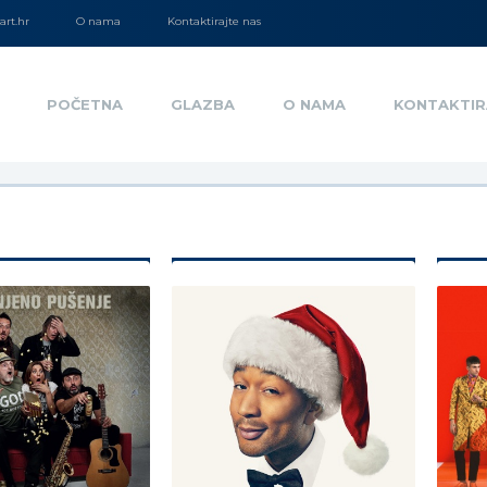
rt.hr
O nama
Kontaktirajte nas
POČETNA
GLAZBA
O NAMA
KONTAKTIR